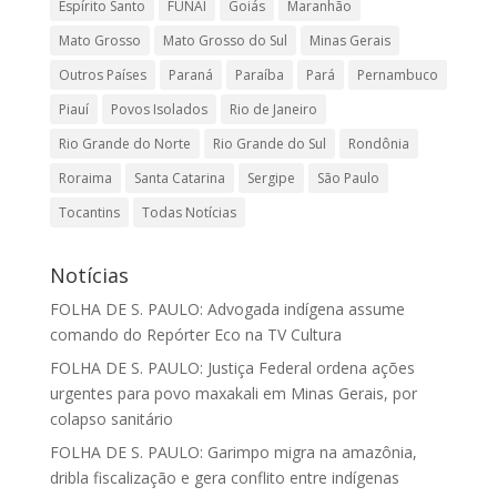
Espírito Santo
FUNAI
Goiás
Maranhão
Mato Grosso
Mato Grosso do Sul
Minas Gerais
Outros Países
Paraná
Paraíba
Pará
Pernambuco
Piauí
Povos Isolados
Rio de Janeiro
Rio Grande do Norte
Rio Grande do Sul
Rondônia
Roraima
Santa Catarina
Sergipe
São Paulo
Tocantins
Todas Notícias
Notícias
FOLHA DE S. PAULO: Advogada indígena assume
comando do Repórter Eco na TV Cultura
FOLHA DE S. PAULO: Justiça Federal ordena ações
urgentes para povo maxakali em Minas Gerais, por
colapso sanitário
FOLHA DE S. PAULO: Garimpo migra na amazônia,
dribla fiscalização e gera conflito entre indígenas