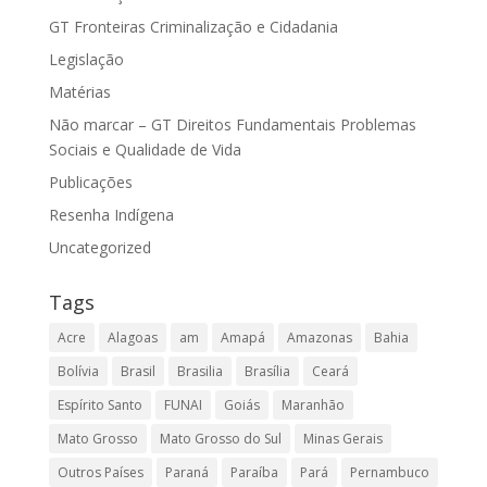
GT Fronteiras Criminalização e Cidadania
Legislação
Matérias
Não marcar – GT Direitos Fundamentais Problemas
Sociais e Qualidade de Vida
Publicações
Resenha Indígena
Uncategorized
Tags
Acre
Alagoas
am
Amapá
Amazonas
Bahia
Bolívia
Brasil
Brasilia
Brasília
Ceará
Espírito Santo
FUNAI
Goiás
Maranhão
Mato Grosso
Mato Grosso do Sul
Minas Gerais
Outros Países
Paraná
Paraíba
Pará
Pernambuco