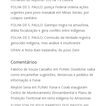
FOLHA DE S. PAULO: Justiça Federal ordena ações
urgentes para povo maxakali em Minas Gerais, por
colapso sanitário
FOLHA DE S. PAULO: Garimpo migra na amazônia,
dribla fiscalização e gera conflito entre indígenas
FOLHA DE S. PAULO: Comissão da Verdade registra
genocídio indígena, mas análise é insuficiente
OPAN: A festa Bani Vadanaha, do povo Deni
Comentários
Fabrício de Souza Carvalho
em
FUNAI: Ouvidoria: saiba
como encaminhar sugestões, denúncias e pedidos de
informação à Funai
Kleyton Sena
em
FUNAI: Funai e Coiab inauguram
Centro de Monitoramento Etnoambiental e Plano de
Proteção Territorial em terra indígena no Amazonas
ELENILSON DE JESUS BARROSO DOS PASSOS
em