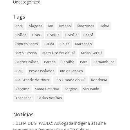
Uncategorized
Tags
Acre
Alagoas
am
Amapá
Amazonas
Bahia
Bolívia
Brasil
Brasilia
Brasília
Ceará
Espírito Santo
FUNAI
Goiás
Maranhão
Mato Grosso
Mato Grosso do Sul
Minas Gerais
Outros Países
Paraná
Paraíba
Pará
Pernambuco
Piauí
Povos Isolados
Rio de Janeiro
Rio Grande do Norte
Rio Grande do Sul
Rondônia
Roraima
Santa Catarina
Sergipe
São Paulo
Tocantins
Todas Notícias
Notícias
FOLHA DE S. PAULO: Advogada indígena assume
comando do Repórter Eco na TV Cultura