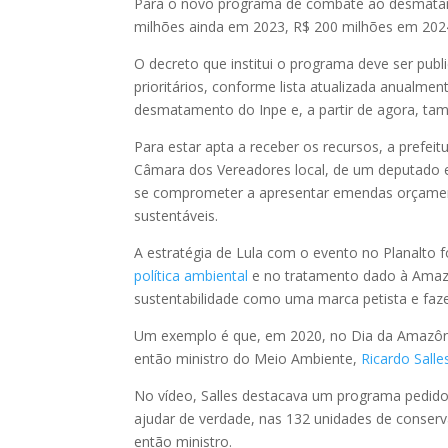
Para o novo programa de combate ao desmatam
milhões ainda em 2023, R$ 200 milhões em 202
O decreto que institui o programa deve ser pub
prioritários, conforme lista atualizada anualm
desmatamento do Inpe e, a partir de agora, tam
Para estar apta a receber os recursos, a prefei
Câmara dos Vereadores local, de um deputado e
se comprometer a apresentar emendas orçamen
sustentáveis.
A estratégia de Lula com o evento no Planalto 
política ambiental
e no tratamento dado à Amazôn
sustentabilidade como uma marca petista e fa
Um exemplo é que, em 2020, no Dia da Amazôni
então ministro do Meio Ambiente,
Ricardo Salle
No vídeo, Salles destacava um programa pedid
ajudar de verdade, nas 132 unidades de conser
então ministro.