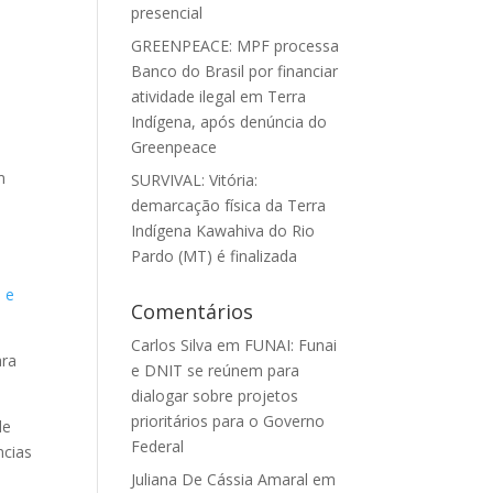
presencial
GREENPEACE: MPF processa
Banco do Brasil por financiar
atividade ilegal em Terra
Indígena, após denúncia do
Greenpeace
m
SURVIVAL: Vitória:
demarcação física da Terra
Indígena Kawahiva do Rio
Pardo (MT) é finalizada
l e
Comentários
Carlos Silva
em
FUNAI: Funai
ara
e DNIT se reúnem para
dialogar sobre projetos
prioritários para o Governo
de
Federal
ncias
Juliana De Cássia Amaral
em