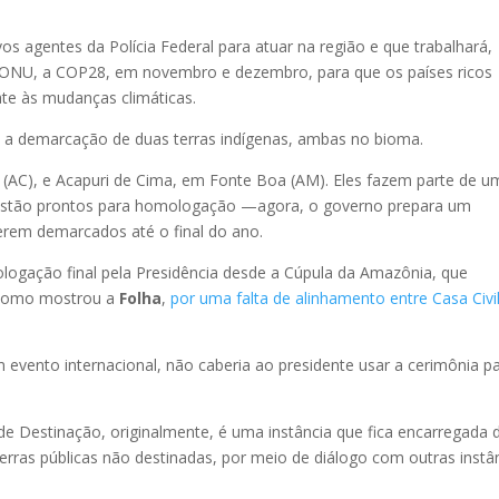
os agentes da Polícia Federal para atuar na região e que trabalhará,
a ONU, a COP28, em novembro e dezembro, para que os países ricos
e às mudanças climáticas.
u a demarcação de duas terras indígenas, ambas no bioma.
á (AC), e Acapuri de Cima, em Fonte Boa (AM). Eles fazem parte de u
 estão prontos para homologação —agora, o governo prepara um
erem demarcados até o final do ano.
logação final pela Presidência desde a Cúpula da Amazônia, que
 como mostrou a
Folha
,
por uma falta de alinhamento entre Casa Civi
m evento internacional, não caberia ao presidente usar a cerimônia p
e Destinação, originalmente, é uma instância que fica encarregada 
terras públicas não destinadas, por meio de diálogo com outras instâ