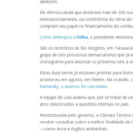
aplausos.
Ele afirmou ainda que destinará mais de 200 nov
internacionalmente, na conferência do clima d
cumpram seu papel no financiamento do combat
Como antecipou a
Folha
, o presidente anuncio
São os territórios de Rio Gregório, em Tarauac
grupo de oito processos demarcatórios que já
cronograma para anunciar os próximos seis a s
Estas duas terras já estavam prontas para homo
aconteceu em agosto, em Belém. Na ocasião,
Itamaraty, o anúncio foi cancelado
.
A equipe de Lula avaliou que, por se tratar de u
atos relacionados a questões internas no país.
Reestruturada pelo governo, a Câmara Técnica d
receber consultas sobre a melhor finalidade de 
—como Incra e órgãos ambientais.