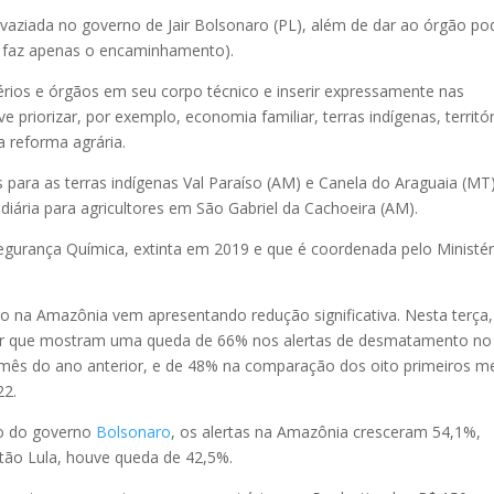
svaziada no governo de Jair Bolsonaro (PL), além de dar ao órgão po
le faz apenas o encaminhamento).
térios e órgãos em seu corpo técnico e inserir expressamente nas
ve priorizar, por exemplo, economia familiar, terras indígenas, territó
a reforma agrária.
 para as terras indígenas Val Paraíso (AM) e Canela do Araguaia (MT)
ndiária para agricultores em São Gabriel da Cachoeira (AM).
gurança Química, extinta em 2019 e que é coordenada pelo Ministér
o na Amazônia vem apresentando redução significativa. Nesta terça,
er que mostram uma queda de 66% nos alertas de desmatamento no
s do ano anterior, e de 48% na comparação dos oito primeiros m
22.
to do governo
Bolsonaro
, os alertas na Amazônia cresceram 54,1%,
tão Lula, houve queda de 42,5%.