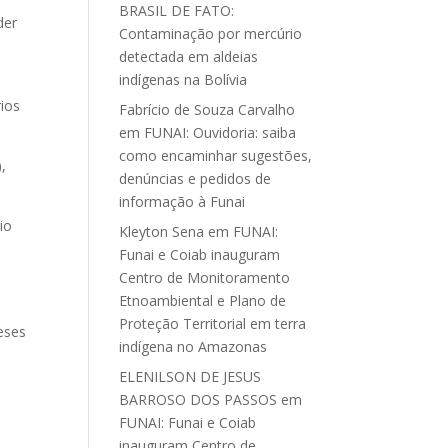
BRASIL DE FATO:
der
Contaminação por mercúrio
detectada em aldeias
indígenas na Bolívia
rios
Fabrício de Souza Carvalho
em
FUNAI: Ouvidoria: saiba
como encaminhar sugestões,
,
denúncias e pedidos de
informação à Funai
io
Kleyton Sena
em
FUNAI:
Funai e Coiab inauguram
Centro de Monitoramento
Etnoambiental e Plano de
Proteção Territorial em terra
eses
indígena no Amazonas
ELENILSON DE JESUS
BARROSO DOS PASSOS
em
FUNAI: Funai e Coiab
inauguram Centro de