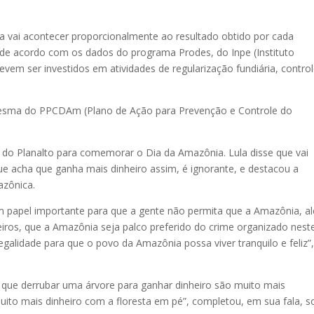
a vai acontecer proporcionalmente ao resultado obtido por cada
, de acordo com os dados do programa Prodes, do Inpe (Instituto
evem ser investidos em atividades de regularização fundiária, contro
 mesma do PPCDAm (Plano de Ação para Prevenção e Controle do
 do Planalto para comemorar o Dia da Amazônia. Lula disse que vai
 acha que ganha mais dinheiro assim, é ignorante, e destacou a
azônica.
um papel importante para que a gente não permita que a Amazônia, a
eiros, que a Amazônia seja palco preferido do crime organizado nest
egalidade para que o povo da Amazônia possa viver tranquilo e feliz”
que derrubar uma árvore para ganhar dinheiro são muito mais
ito mais dinheiro com a floresta em pé”, completou, em sua fala, s