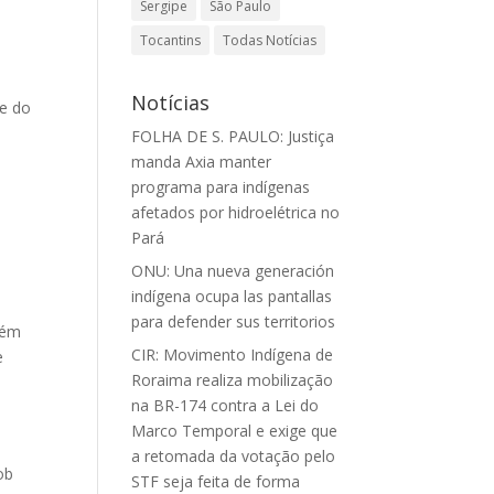
Sergipe
São Paulo
Tocantins
Todas Notícias
Notícias
le do
FOLHA DE S. PAULO: Justiça
manda Axia manter
programa para indígenas
afetados por hidroelétrica no
Pará
ONU: Una nueva generación
indígena ocupa las pantallas
para defender sus territorios
lém
CIR: Movimento Indígena de
e
Roraima realiza mobilização
,
na BR-174 contra a Lei do
Marco Temporal e exige que
a retomada da votação pelo
ob
STF seja feita de forma