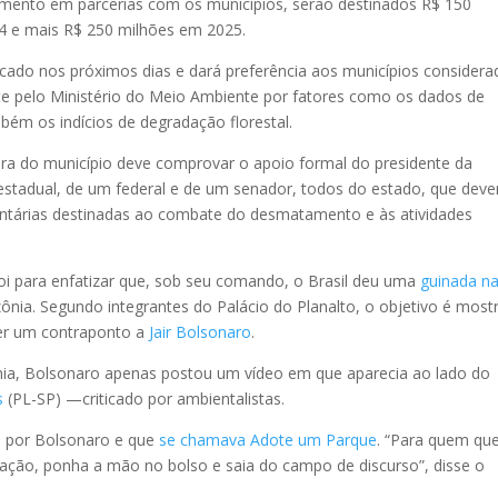
ento em parcerias com os municípios, serão destinados R$ 150
4 e mais R$ 250 milhões em 2025.
licado nos próximos dias e dará preferência aos municípios consider
ente pelo Ministério do Meio Ambiente por fatores como os dados de
bém os indícios de degradação florestal.
tura do município deve comprovar o apoio formal do presidente da
stadual, de um federal e de um senador, todos do estado, que dev
tárias destinadas ao combate do desmatamento e às atividades
foi para enfatizar que, sob seu comando, o Brasil deu uma
guinada n
ia. Segundo integrantes do Palácio do Planalto, o objetivo é mostr
zer um contraponto a
Jair Bolsonaro
.
a, Bolsonaro apenas postou um vídeo em que aparecia ao lado do
s
(PL-SP) —criticado por ambientalistas.
o por Bolsonaro e que
se chamava Adote um Parque
. “Para quem qu
vação, ponha a mão no bolso e saia do campo de discurso”, disse o