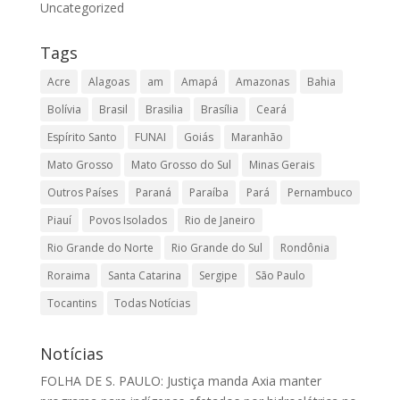
Uncategorized
Tags
Acre
Alagoas
am
Amapá
Amazonas
Bahia
Bolívia
Brasil
Brasilia
Brasília
Ceará
Espírito Santo
FUNAI
Goiás
Maranhão
Mato Grosso
Mato Grosso do Sul
Minas Gerais
Outros Países
Paraná
Paraíba
Pará
Pernambuco
Piauí
Povos Isolados
Rio de Janeiro
Rio Grande do Norte
Rio Grande do Sul
Rondônia
Roraima
Santa Catarina
Sergipe
São Paulo
Tocantins
Todas Notícias
Notícias
FOLHA DE S. PAULO: Justiça manda Axia manter