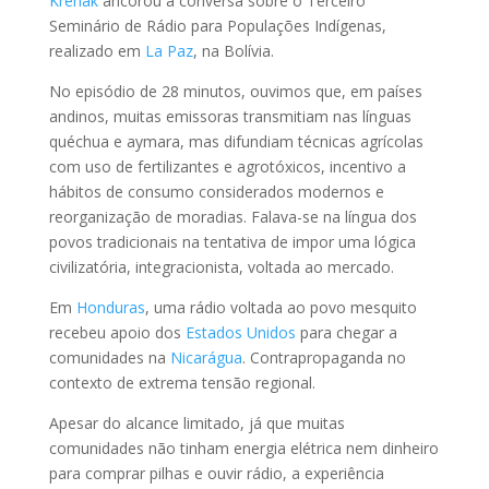
Krenak
ancorou a conversa sobre o Terceiro
Seminário de Rádio para Populações Indígenas,
realizado em
La Paz
, na Bolívia.
No episódio de 28 minutos, ouvimos que, em países
andinos, muitas emissoras transmitiam nas línguas
quéchua e aymara, mas difundiam técnicas agrícolas
com uso de fertilizantes e agrotóxicos, incentivo a
hábitos de consumo considerados modernos e
reorganização de moradias. Falava-se na língua dos
povos tradicionais na tentativa de impor uma lógica
civilizatória, integracionista, voltada ao mercado.
Em
Honduras
, uma rádio voltada ao povo mesquito
recebeu apoio dos
Estados Unidos
para chegar a
comunidades na
Nicarágua
. Contrapropaganda no
contexto de extrema tensão regional.
Apesar do alcance limitado, já que muitas
comunidades não tinham energia elétrica nem dinheiro
para comprar pilhas e ouvir rádio, a experiência