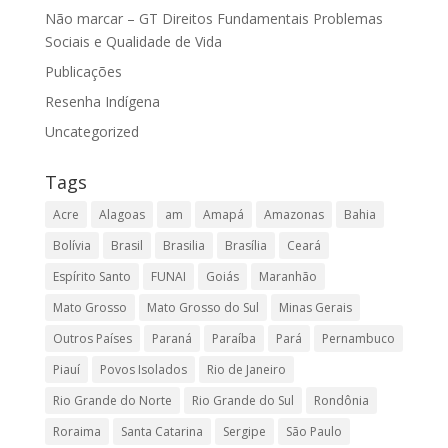
Não marcar – GT Direitos Fundamentais Problemas
Sociais e Qualidade de Vida
Publicações
Resenha Indígena
Uncategorized
Tags
Acre
Alagoas
am
Amapá
Amazonas
Bahia
Bolívia
Brasil
Brasilia
Brasília
Ceará
Espírito Santo
FUNAI
Goiás
Maranhão
Mato Grosso
Mato Grosso do Sul
Minas Gerais
Outros Países
Paraná
Paraíba
Pará
Pernambuco
Piauí
Povos Isolados
Rio de Janeiro
Rio Grande do Norte
Rio Grande do Sul
Rondônia
Roraima
Santa Catarina
Sergipe
São Paulo