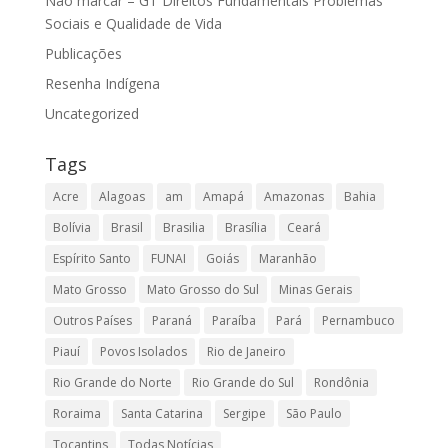
Não marcar – GT Direitos Fundamentais Problemas
Sociais e Qualidade de Vida
Publicações
Resenha Indígena
Uncategorized
Tags
Acre
Alagoas
am
Amapá
Amazonas
Bahia
Bolívia
Brasil
Brasilia
Brasília
Ceará
Espírito Santo
FUNAI
Goiás
Maranhão
Mato Grosso
Mato Grosso do Sul
Minas Gerais
Outros Países
Paraná
Paraíba
Pará
Pernambuco
Piauí
Povos Isolados
Rio de Janeiro
Rio Grande do Norte
Rio Grande do Sul
Rondônia
Roraima
Santa Catarina
Sergipe
São Paulo
Tocantins
Todas Notícias