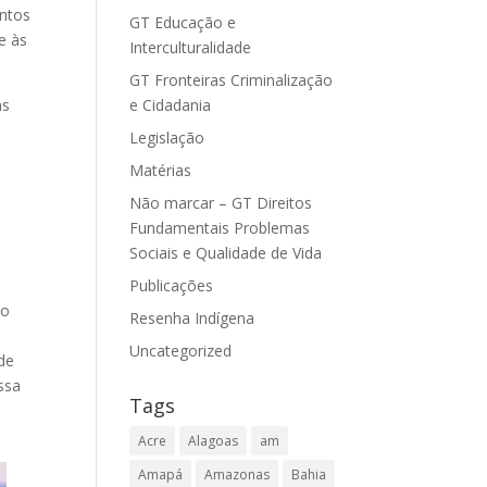
ntos
GT Educação e
e às
Interculturalidade
GT Fronteiras Criminalização
e Cidadania
as
Legislação
o
Matérias
Não marcar – GT Direitos
Fundamentais Problemas
Sociais e Qualidade de Vida
Publicações
go
Resenha Indígena
Uncategorized
ade
ssa
Tags
Acre
Alagoas
am
Amapá
Amazonas
Bahia