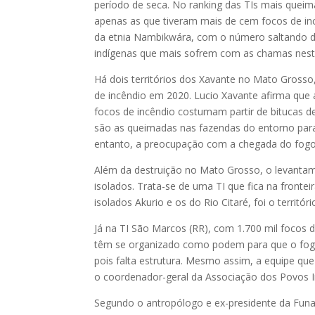
período de seca. No ranking das TIs mais que
apenas as que tiveram mais de cem focos de incê
da etnia Nambikwára, com o número saltando d
indígenas que mais sofrem com as chamas nest
Há dois territórios dos Xavante no Mato Gross
de incêndio em 2020. Lucio Xavante afirma que a
focos de incêndio costumam partir de bitucas d
são as queimadas nas fazendas do entorno para
entanto, a preocupação com a chegada do fogo
Além da destruição no Mato Grosso, o levanta
isolados. Trata-se de uma TI que fica na fron
isolados Akurio e os do Rio Citaré, foi o territ
Já na TI São Marcos (RR), com 1.700 mil focos d
têm se organizado como podem para que o fogo 
pois falta estrutura. Mesmo assim, a equipe q
o coordenador-geral da Associação dos Povos I
Segundo o antropólogo e ex-presidente da Funa