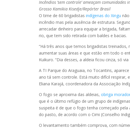
Incêndios ‘sem controle’ ameaçam comunidades in
Grosso
Kamikia Kisedje/Repórter Brasil
O time de 60 brigadistas
indígenas do Xingu
não 
incêndio mas pela ausência de estrutura. Segu
arrecadar dinheiro para equipar a brigada, fal
rio, que tem sido retirada com baldes e bacias.
“Há três anos que temos brigadistas treinados
aumentar suas áreas e que estão em todo o ento
Kuikuro. “Dia desses, a aldeia ficou cinza, só 
A TI Parque do Araguaia, no Tocantins, aparece
ano tá sem controle. Está muito difícil respir
Eliana Karajá, coordenadora da Associação Indí
O fogo se aproxima das aldeias,
obriga morado
que é o último refúgio de um grupo de indígena
suspeita é de que o fogo tenha começado pela 
do pasto, de acordo com o Cimi (Conselho Indige
O levantamento também comprova, com números