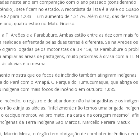
imadas neste ano em comparação com o ano passado (considerando
ndio), sete ficam no estado. A recordista da lista é a Vale do Guapo
e 87 para 1.233 —um aumento de 1.317%. Além disso, das dez terra
e ano, quatro estão no Mato Grosso.
o, a TI Areões e a Parabubure. Ambas estão entre as dez com mais f
 realidade enfrentada pelas duas terras é diferente. Se na Areões os
e cigarro jogadas pelos motoristas da BR-158, na Parabubure o pro
 ampliar as áreas de pastagens, muito próximas à divisa com a TI. 
 às aldeias é a mesma.
mento mostra que os focos de incêndio também atingiram indígenas
teira do Pará com o Amapá. O Parque do Tumucumaque, que abriga os
ório indígena com mais focos de incêndio em outubro: 1.085.
e incêndio, o registro é de abandono: não há brigadistas e os indíge
não atinja as aldeias. “Infelizmente não temos uma brigada indígen
ue o cacique montou vai pro mato, na cara e na coragem mesmo”, afi
ndígenas da Terra Indígena São Marcos, Marcello Pereira Macuxi.
i, Márcio Meira, o órgão tem obrigação de combater incêndios dent