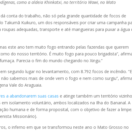
dígenas, como a aldeia Khinkatxi, no território Wawi, no Mato
dá conta do trabalho, não só pela grande quantidade de focos de
ndo Takumã Kuikuro, um dos responsáveis por criar uma campanha p
tam roupas adequadas, transporte e até mangueiras para puxar a água
, mas este ano tem muito fogo entrando pelas fazendas que querem
rno do nosso território. É muito fogo para pouco brigadista”, afirm
via fumaça. Parecia o fim do mundo chegando no Xingu.”
 em segundo lugar no levantamento, com 8.792 focos de incêndio. “
ar, e não sabemos mais de onde vem o fogo e nem como surgiu”, afirm
gena Vale do Araguaia.
res a abandonarem suas casas
e atinge também um território vizinho
s em isolamento voluntário, ambos localizados na Ilha do Bananal. A
ação humana e de forma proposital, com o objetivo de fazer a limpe
nista Missionário).
, o inferno em que se transformou neste ano o Mato Grosso no