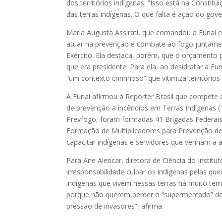
dos territórios indígenas. “Isso está na Constit
das terras indígenas. O que falta é ação do go
Maria Augusta Assirati, que comandou a Funai 
atuar na prevenção e combate ao fogo juntame
Exército. Ela destaca, porém, que o orçamento 
que era presidente. Para ela, ao desidratar a Fu
“um contexto criminoso” que vitimiza territórios
A Funai afirmou à Repórter Brasil que compete 
de prevenção a incêndios em Terras Indígenas 
Prevfogo, foram formadas 41 Brigadas Federais
Formação de Multiplicadores para Prevenção de 
capacitar indígenas e servidores que venham a a
Para Ane Alencar, diretora de Ciência do Instit
irresponsabilidade culpar os indígenas pelas qu
indígenas que vivem nessas terras há muito tem
porque não querem perder o “supermercado” del
pressão de invasores”, afirma.​