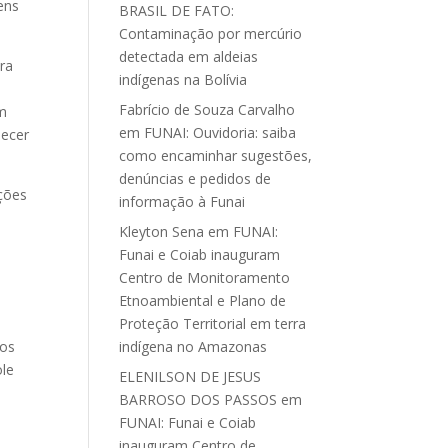
bens
BRASIL DE FATO:
Contaminação por mercúrio
detectada em aldeias
ra
indígenas na Bolívia
Fabrício de Souza Carvalho
em
em
FUNAI: Ouvidoria: saiba
lecer
como encaminhar sugestões,
denúncias e pedidos de
ações
informação à Funai
o
Kleyton Sena
em
FUNAI:
Funai e Coiab inauguram
Centro de Monitoramento
Etnoambiental e Plano de
Proteção Territorial em terra
indígena no Amazonas
vos
ole
ELENILSON DE JESUS
BARROSO DOS PASSOS
em
FUNAI: Funai e Coiab
inauguram Centro de