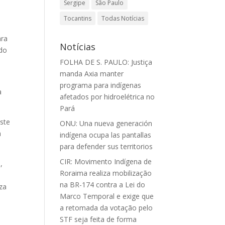
Sergipe
São Paulo
Tocantins
Todas Notícias
ara
Notícias
 do
FOLHA DE S. PAULO: Justiça
manda Axia manter
programa para indígenas
a
afetados por hidroelétrica no
Pará
Este
ONU: Una nueva generación
a
indígena ocupa las pantallas
para defender sus territorios
CIR: Movimento Indígena de
,
Roraima realiza mobilização
na BR-174 contra a Lei do
za
Marco Temporal e exige que
a retomada da votação pelo
STF seja feita de forma