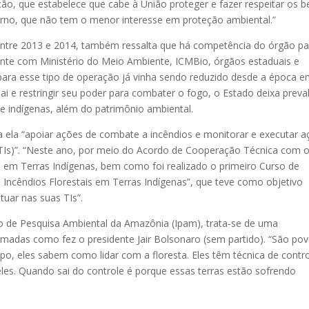
uição, que estabelece que cabe à União proteger e fazer respeitar os 
verno, que não tem o menor interesse em proteção ambiental.”
entre 2013 e 2014, também ressalta que há competência do órgão pa
nte com Ministério do Meio Ambiente, ICMBio, órgãos estaduais e
para esse tipo de operação já vinha sendo reduzido desde a época 
nai e restringir seu poder para combater o fogo, o Estado deixa preva
 e indígenas, além do patrimônio ambiental.
a ela “apoiar ações de combate a incêndios e monitorar e executar 
(TIs)”. “Neste ano, por meio do Acordo de Cooperação Técnica com 
 em Terras Indígenas, bem como foi realizado o primeiro Curso de
Incêndios Florestais em Terras Indígenas”, que teve como objetivo
tuar nas suas TIs”.
uto de Pesquisa Ambiental da Amazônia (Ipam), trata-se de uma
eimadas como fez o presidente Jair Bolsonaro (sem partido). “São po
po, eles sabem como lidar com a floresta. Eles têm técnica de contr
es. Quando sai do controle é porque essas terras estão sofrendo