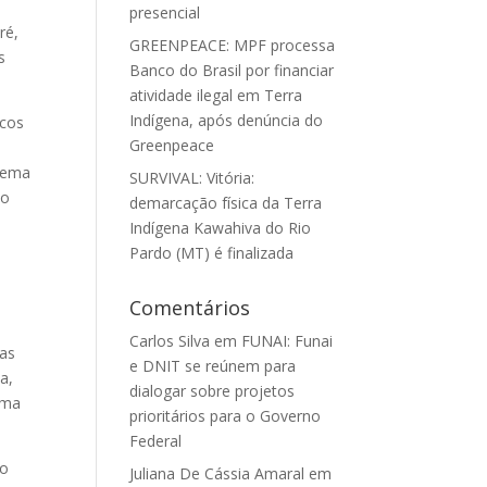
presencial
ré,
GREENPEACE: MPF processa
s
Banco do Brasil por financiar
atividade ilegal em Terra
Indígena, após denúncia do
ocos
Greenpeace
blema
SURVIVAL: Vitória:
No
demarcação física da Terra
Indígena Kawahiva do Rio
Pardo (MT) é finalizada
Comentários
Carlos Silva
em
FUNAI: Funai
nas
e DNIT se reúnem para
a,
dialogar sobre projetos
rma
prioritários para o Governo
Federal
ro
Juliana De Cássia Amaral
em