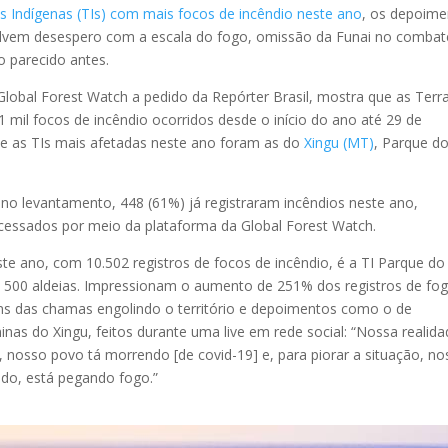
s Indígenas (TIs) com mais focos de incêndio neste ano
, os depoime
olvem desespero com a escala do fogo, omissão da Funai no combat
o parecido antes.
Global Forest Watch a pedido da Repórter Brasil, mostra que as Terr
 mil focos de incêndio ocorridos desde o início do ano até 29 de
ue as TIs mais afetadas neste ano foram as do
Xingu (MT)
, Parque d
no levantamento, 448 (61%) já registraram incêndios neste ano,
cessados por meio da plataforma da Global Forest Watch.
te ano, com 10.502 registros de focos de incêndio, é a TI Parque do
m 500 aldeias. Impressionam o aumento de 251% dos registros de fo
s das chamas engolindo o território e depoimentos como o de
inas do Xingu, feitos durante uma live em rede social: “Nossa realid
 nosso povo tá morrendo [de covid-19] e, para piorar a situação, no
do, está pegando fogo.”
s