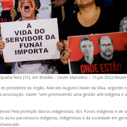
quarta-feira (15), em Brasília – Ueslei Marcelino – 15.jun.2022/Reuter
 do presidente do órgão, Marcelo Augusto Xavier da Silva, segundo 
a a associação, Xavier “vem promovendo uma gestão anti-indígena e a
genas! Pela proteção das/os indigenistas, dos Povos Indígenas e de 
os as/os parceiras/os indígenas, indigenistas e da sociedade em gera
comunicado.