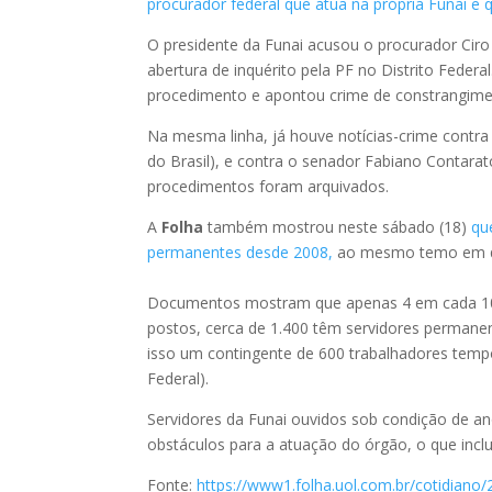
procurador federal que atua na própria Funai e 
O presidente da Funai acusou o procurador Ciro 
abertura de inquérito pela PF no Distrito Federa
procedimento e apontou crime de constrangimento
Na mesma linha, já houve notícias-crime contra
do Brasil), e contra o senador Fabiano Contarat
procedimentos foram arquivados.
A
Folha
também mostrou neste sábado (18)
que
permanentes desde 2008,
ao mesmo temo em qu
Documentos mostram que apenas 4 em cada 10 
postos, cerca de 1.400 têm servidores permane
isso um contingente de 600 trabalhadores tem
Federal).
Servidores da Funai ouvidos sob condição de a
obstáculos para a atuação do órgão, o que inclu
Fonte:
https://www1.folha.uol.com.br/cotidiano