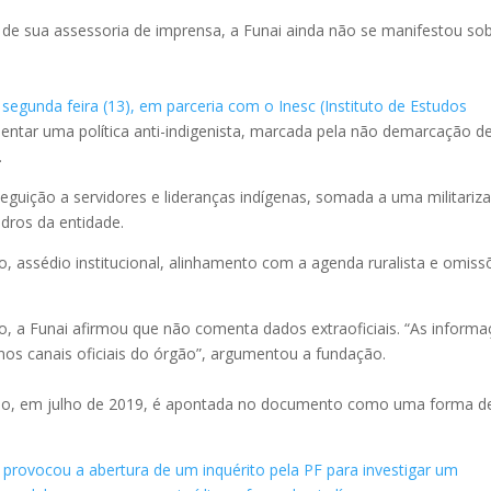
 de sua assessoria de imprensa, a Funai ainda não se manifestou so
 segunda feira (13), em parceria com o Inesc (Instituto de Estudos
ntar uma política anti-indigenista, marcada pela não demarcação d
.
ição a servidores e lideranças indígenas, somada a uma militariz
dros da entidade.
 assédio institucional, alinhamento com a agenda ruralista e omiss
io, a Funai afirmou que não comenta dados extraoficiais. “As inform
nos canais oficiais do órgão”, argumentou a fundação.
ão, em julho de 2019, é apontada no documento como uma forma d
á provocou a abertura de um inquérito pela PF para investigar um