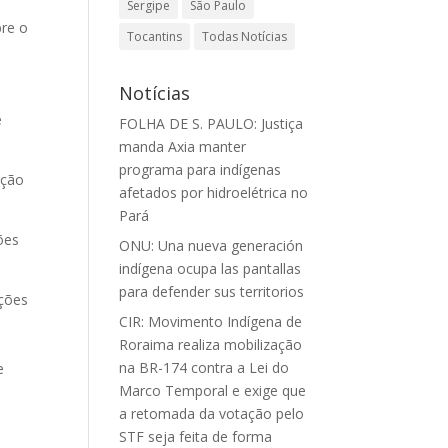
Sergipe
São Paulo
bre o
Tocantins
Todas Notícias
Notícias
e
FOLHA DE S. PAULO: Justiça
manda Axia manter
programa para indígenas
ação
afetados por hidroelétrica no
Pará
ões
ONU: Una nueva generación
indígena ocupa las pantallas
para defender sus territorios
ações
CIR: Movimento Indígena de
Roraima realiza mobilização
na BR-174 contra a Lei do
e
Marco Temporal e exige que
a retomada da votação pelo
STF seja feita de forma