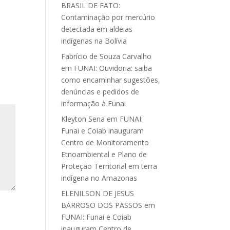
BRASIL DE FATO:
Contaminação por mercúrio
detectada em aldeias
indígenas na Bolívia
Fabrício de Souza Carvalho
em
FUNAI: Ouvidoria: saiba
como encaminhar sugestões,
denúncias e pedidos de
informação à Funai
Kleyton Sena
em
FUNAI:
Funai e Coiab inauguram
Centro de Monitoramento
Etnoambiental e Plano de
Proteção Territorial em terra
indígena no Amazonas
ELENILSON DE JESUS
BARROSO DOS PASSOS
em
FUNAI: Funai e Coiab
inauguram Centro de