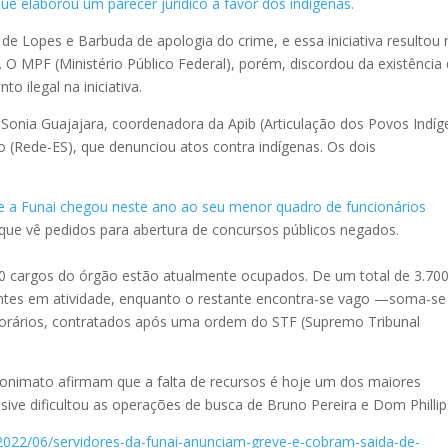
que elaborou um parecer jurídico a favor dos indígenas.
de Lopes e Barbuda de apologia do crime, e essa iniciativa resultou 
l. O MPF (Ministério Público Federal), porém, discordou da existência
 ilegal na iniciativa.
 Sonia Guajajara, coordenadora da Apib (Articulação dos Povos Indí
o (Rede-ES), que denunciou atos contra indígenas. Os dois
 a Funai chegou neste ano ao seu menor quadro de funcionários
e vê pedidos para abertura de concursos públicos negados.
cargos do órgão estão atualmente ocupados. De um total de 3.70
ntes em atividade, enquanto o restante encontra-se vago —soma-se
porários, contratados após uma ordem do STF (Supremo Tribunal
nonimato afirmam que a falta de recursos é hoje um dos maiores
sive dificultou as operações de busca de Bruno Pereira e Dom Phillip
/2022/06/servidores-da-funai-anunciam-greve-e-cobram-saida-de-