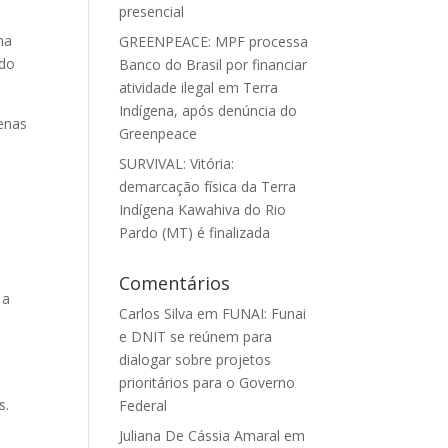
presencial
na
GREENPEACE: MPF processa
 do
Banco do Brasil por financiar
atividade ilegal em Terra
Indígena, após denúncia do
genas
Greenpeace
SURVIVAL: Vitória:
demarcação física da Terra
Indígena Kawahiva do Rio
Pardo (MT) é finalizada
0
Comentários
 a
Carlos Silva
em
FUNAI: Funai
e DNIT se reúnem para
dialogar sobre projetos
prioritários para o Governo
s.
Federal
Juliana De Cássia Amaral
em