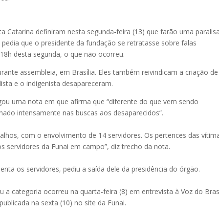
nta Catarina definiram nesta segunda-feira (13) que farão uma parali
ia pedia que o presidente da fundação se retratasse sobre falas
 18h desta segunda, o que não ocorreu.
rante assembleia, em Brasília. Eles também reivindicam a criação de
lista e o indigenista desapareceram.
gou uma nota em que afirma que “diferente do que vem sendo
lhado intensamente nas buscas aos desaparecidos”.
hos, com o envolvimento de 14 servidores. Os pertences das vítim
s servidores da Funai em campo”, diz trecho da nota.
enta os servidores, pediu a saída dele da presidência do órgão.
u a categoria ocorreu na quarta-feira (8) em entrevista à Voz do Bra
publicada na sexta (10) no site da Funai.