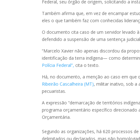
Federal, seu órgão de origem, solicitando a insta
Também afirma que, em vez de encampar estudo
eles o que também faz com conhecidas lideranças
O documento cita caso de um servidor levado à i
defendido a suspensão de uma sentença judicial 
“Marcelo Xavier não apenas discordou da propos
identificação da terra indígena— como determi
Polícia Federal”,
cita o texto.
Há, no documento, a menção ao caso em que 
Ribeirão Cascalheira (MT)
, militar inativo, sob 
pecuaristas.
A expressão “demarcação de territórios indíge
programa orçamentário específico direcionado a
Orçamentária.
Segundo as organizações, há 620 processos de d
delimitados ou declarados, mas não homologad