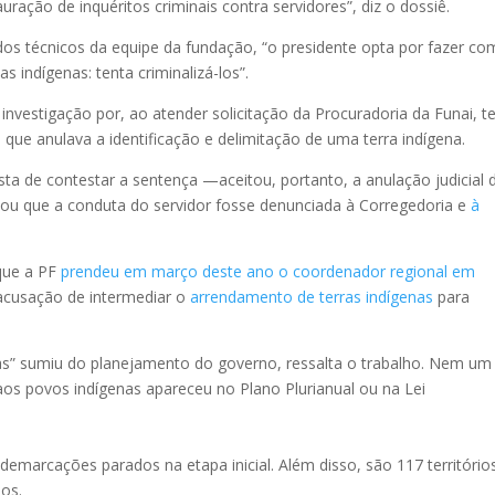
uração de inquéritos criminais contra servidores”, diz o dossiê.
s técnicos da equipe da fundação, “o presidente opta por fazer co
 indígenas: tenta criminalizá-los”.
nvestigação por, ao atender solicitação da Procuradoria da Funai, te
que anulava a identificação e delimitação de uma terra indígena.
ta de contestar a sentença —aceitou, portanto, a anulação judicial 
nou que a conduta do servidor fosse denunciada à Corregedoria e
à
que a PF
prendeu em março deste ano o coordenador regional em
a acusação de intermediar o
arrendamento de terras indígenas
para
nas” sumiu do planejamento do governo, ressalta o trabalho. Nem um
os povos indígenas apareceu no Plano Plurianual ou na Lei
emarcações parados na etapa inicial. Além disso, são 117 território
os.