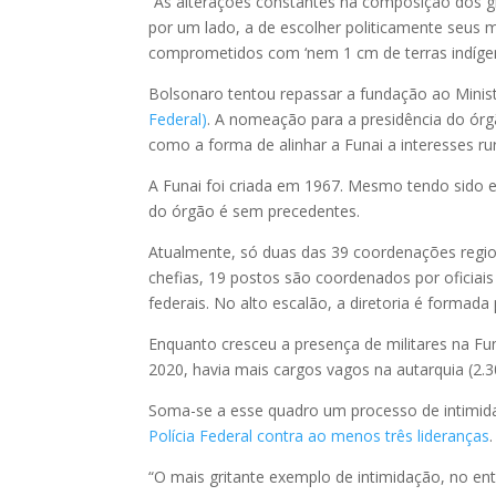
“As alterações constantes na composição dos gr
por um lado, a de escolher politicamente seus
comprometidos com ‘nem 1 cm de terras indígen
Bolsonaro tentou repassar a fundação ao Ministé
Federal)
. A nomeação para a presidência do órg
como a forma de alinhar a Funai a interesses rur
A Funai foi criada em 1967. Mesmo tendo sido 
do órgão é sem precedentes.
Atualmente, só duas das 39 coordenações region
chefias, 19 postos são coordenados por oficiais d
federais. No alto escalão, a diretoria é formada 
Enquanto cresceu a presença de militares na F
2020, havia mais cargos vagos na autarquia (2.3
Soma-se a esse quadro um processo de intimida
Polícia Federal contra ao menos três lideranças
.
“O mais gritante exemplo de intimidação, no enta