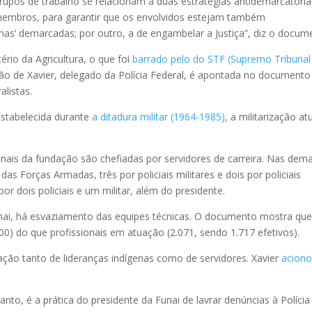
upos de trabalho se relacionam a duas estratégias antidemarcatória
 membros, para garantir que os envolvidos estejam também
as’ demarcadas; por outro, a de engambelar a Justiça”, diz o docum
rio da Agricultura, o que foi
barrado pelo do STF (Supremo Tribunal
ão de Xavier, delegado da Polícia Federal, é apontada no documento
alistas.
estabelecida durante
a ditadura militar (1964-1985),
a militarização at
ais da fundação são chefiadas por servidores de carreira. Nas dema
as Forças Armadas, três por policiais militares e dois por policiais
por dois policiais e um militar, além do presidente.
unai, há esvaziamento das equipes técnicas. O documento mostra qu
00) do que profissionais em atuação (2.071, sendo 1.717 efetivos).
ção tanto de lideranças indígenas como de servidores. Xavier
aciono
nto, é a prática do presidente da Funai de lavrar denúncias à Polícia