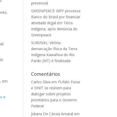
s:
presencial
GREENPEACE: MPF processa
ento.
Banco do Brasil por financiar
atividade ilegal em Terra
Indígena, após denúncia do
Greenpeace
SURVIVAL: Vitória:
ual
demarcação física da Terra
Indígena Kawahiva do Rio
is
Pardo (MT) é finalizada
Comentários
e, em
Carlos Silva
em
FUNAI: Funai
e DNIT se reúnem para
dialogar sobre projetos
u a
prioritários para o Governo
Federal
Juliana De Cássia Amaral
em