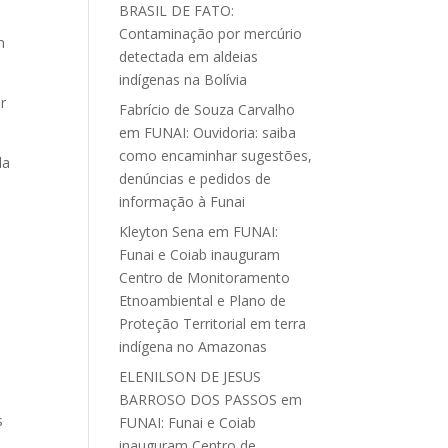
BRASIL DE FATO:
Contaminação por mercúrio
m
detectada em aldeias
indígenas na Bolívia
r
Fabrício de Souza Carvalho
em
FUNAI: Ouvidoria: saiba
como encaminhar sugestões,
da
denúncias e pedidos de
informação à Funai
Kleyton Sena
em
FUNAI:
Funai e Coiab inauguram
Centro de Monitoramento
Etnoambiental e Plano de
Proteção Territorial em terra
indígena no Amazonas
ELENILSON DE JESUS
BARROSO DOS PASSOS
em
s
FUNAI: Funai e Coiab
inauguram Centro de