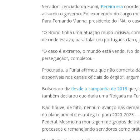
Servidor licenciado da Funai,
Pereira era
coorden
assumiu o governo. Foi exonerado do cargo mes
Para Fernando Vianna, presidente do INA, o cas
“O Bruno tinha uma atuação muito incisiva, comba
de onde estava, para falar um português claro,
“O caso é extremo, o mundo está vendo. No do
perseguição”, completou.
Procurada, a Funai afirmou que não comenta da
disponíveis nos canais oficiais do órgão”, argu
Bolsonaro diz
desde a campanha de 2018
que, 
também declarou que daria uma “foiçada na Fu
Não houve, de fato, nenhum avanço nas demarca
no planejamento estratégico para 2020-2023 —
Federal. Mesmo na montagem de grupos de traba
processos e remanejando servidores como práti