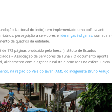
(Fundação Nacional do Índio) tem implementado uma política anti-
ritórios, perseguição a servidores e
lideranças indigenas,
somada a
amento de quadros da entidade.
de 172 páginas produzido pelo Inesc (Instituto de Estudos
ociados – Associação de Servidores da Funai). O documento aponta
l, alinhamento com a agenda ruralista e omissões na esfera judicial.
ento, na região do Vale do Javari (AM), do indigenista Bruno Araújo