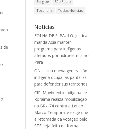
Sergipe
São Paulo
Tocantins
Todas Notícias
er.
Notícias
irado
FOLHA DE S. PAULO: Justiça
manda Axia manter
os de
programa para indígenas
afetados por hidroelétrica no
Pará
ão
ONU: Una nueva generación
indígena ocupa las pantallas
para defender sus territorios
CIR: Movimento Indígena de
so
Roraima realiza mobilização
na BR-174 contra a Lei do
Marco Temporal e exige que
a retomada da votação pelo
STF seja feita de forma