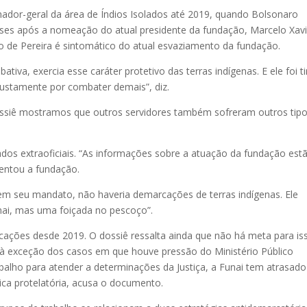
ador-geral da área de Índios Isolados até 2019, quando Bolsonaro
es após a nomeação do atual presidente da fundação, Marcelo Xavi
o de Pereira é sintomático do atual esvaziamento da fundação.
tiva, exercia esse caráter protetivo das terras indígenas. E ele foi t
 justamente por combater demais”, diz.
ssiê mostramos que outros servidores também sofreram outros tip
dos extraoficiais. “As informações sobre a atuação da fundação est
mentou a fundação.
em seu mandato, não haveria demarcações de terras indígenas. Ele
nai, mas uma foiçada no pescoço”.
ções desde 2019. O dossiê ressalta ainda que não há meta para is
à exceção dos casos em que houve pressão do Ministério Público
lho para atender a determinações da Justiça, a Funai tem atrasado
ca protelatória, acusa o documento.