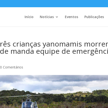
Início
Notícias
Eventos
Publicações
Três crianças yanomamis morr
úde manda equipe de emergênc
|
0 Comentários