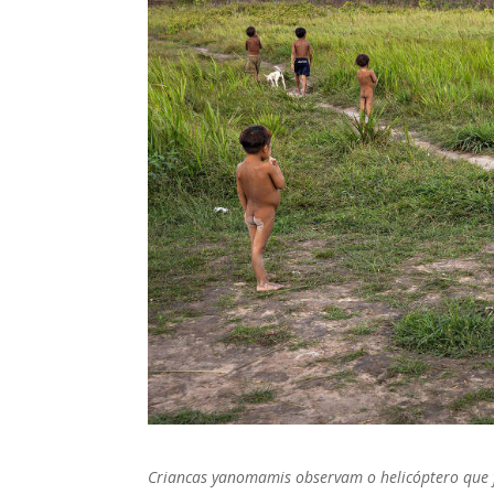
Criancas yanomamis observam o helicóptero que f