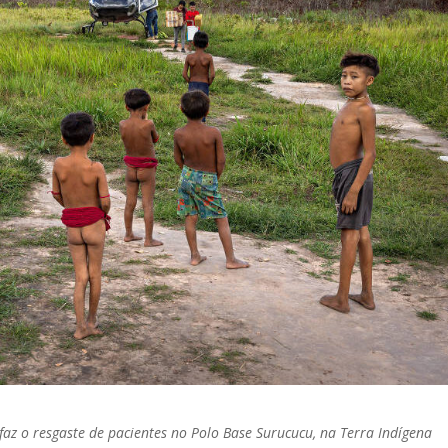
az o resgaste de pacientes no Polo Base Surucucu, na Terra Indígena