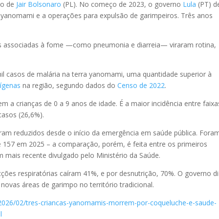
no de
Jair Bolsonaro
(PL). No começo de 2023, o governo
Lula
(PT) d
a yanomami e a operações para expulsão de garimpeiros. Três anos
as associadas à fome —como pneumonia e diarreia— viraram rotina,
mil casos de malária na terra yanomami, uma quantidade superior à
dígenas
na região, segundo dados do
Censo de 2022
.
em a crianças de 0 a 9 anos de idade. É a maior incidência entre faixa
casos (26,6%).
oram reduzidos desde o início da emergência em saúde pública. Fora
 157 em 2025 – a comparação, porém, é feita entre os primeiros
 mais recente divulgado pelo Ministério da Saúde.
ções respiratórias caíram 41%, e por desnutrição, 70%. O governo di
ovas áreas de garimpo no território tradicional.
o/2026/02/tres-criancas-yanomamis-morrem-por-coqueluche-e-saude-
l