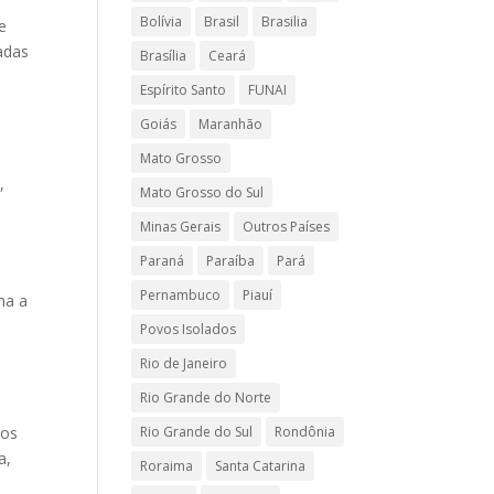
Bolívia
Brasil
Brasilia
e
adas
Brasília
Ceará
Espírito Santo
FUNAI
Goiás
Maranhão
Mato Grosso
,
Mato Grosso do Sul
Minas Gerais
Outros Países
Paraná
Paraíba
Pará
Pernambuco
Piauí
ma a
Povos Isolados
Rio de Janeiro
Rio Grande do Norte
aos
Rio Grande do Sul
Rondônia
a,
Roraima
Santa Catarina