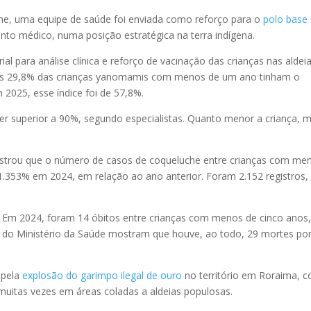
che, uma equipe de saúde foi enviada como reforço para o
polo base
nto médico, numa posição estratégica na terra indígena.
al para análise clínica e reforço de vacinação das crianças nas aldeia
nas 29,8% das crianças yanomamis com menos de um ano tinham o
2025, esse índice foi de 57,8%.
ser superior a 90%, segundo especialistas. Quanto menor a criança, m
strou que o número de casos de coqueluche entre crianças com me
1.353% em 2024, em relação ao ano anterior. Foram 2.152 registros,
m 2024, foram 14 óbitos entre crianças com menos de cinco anos
 do Ministério da Saúde mostram que houve, ao todo, 29 mortes po
 pela
explosão do garimpo ilegal de ouro
no território em Roraima, 
 muitas vezes em áreas coladas a aldeias populosas.