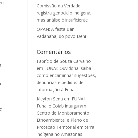
eu
Comissão da Verdade
registra genocídio indígena,
mas análise é insuficiente
OPAN: A festa Bani
Vadanaha, do povo Deni
Comentários
Fabrício de Souza Carvalho
s
em
FUNAI: Ouvidoria: saiba
como encaminhar sugestões,
denúncias e pedidos de
m
informação à Funai
Kleyton Sena
em
FUNAI:
Funai e Coiab inauguram
z
Centro de Monitoramento
Etnoambiental e Plano de
Proteção Territorial em terra
indígena no Amazonas