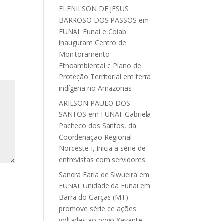
ELENILSON DE JESUS
BARROSO DOS PASSOS
em
FUNAI: Funai e Coiab
inauguram Centro de
Monitoramento
Etnoambiental e Plano de
Proteção Territorial em terra
indígena no Amazonas
ARILSON PAULO DOS
SANTOS
em
FUNAI: Gabriela
Pacheco dos Santos, da
Coordenação Regional
Nordeste I, inicia a série de
entrevistas com servidores
Sandra Faria de Siwueira
em
FUNAI: Unidade da Funai em
Barra do Garças (MT)
promove série de ações
voltadas ao povo Xavante