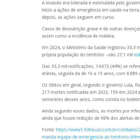
A invasão era tolerada e estimulada pelo gover
início a ações de emergência em saúde na terr
depois, as ações seguem em curso.
Casos de desnutrição grave e de outras doenç
assim como a incidência de malária.
Em 2024, o Ministério da Saúde registrou 33,3 
própria população do território –são 27,1 mil
in
Das 33,3 mil notificações, 14.672 (44%) se refer
etárias, seguida da de 10 a 19 anos, com 8.889 
Os óbitos em geral, segundo o governo Lula, f
217 mortes notificadas em 2023, 159 em 2024 e
semestres desses anos, como consta no boletim
Ainda segundo esses dados, as mortes por infec
ainda que houve redução de 98% dos alertas de n
Fonte:
https://www1.folha.uol.com.br/cotidian
manda-equipe-de-emergencia-ao-territorio.shtm