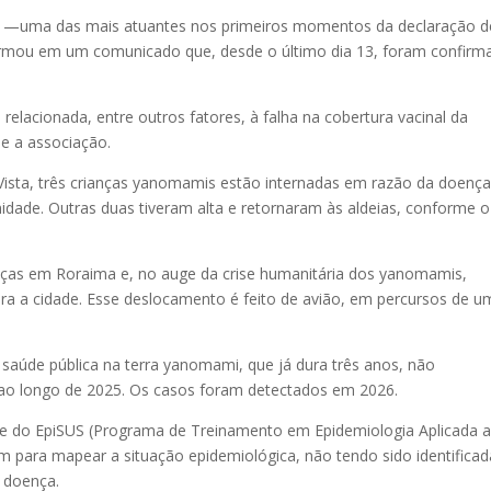
mi —uma das mais atuantes nos primeiros momentos da declaração d
firmou em um comunicado que, desde o último dia 13, foram confirm
elacionada, entre outros fatores, à falha na cobertura vacinal da
e a associação.
Vista, três crianças yanomamis estão internadas em razão da doença
dade. Outras duas tiveram alta e retornaram às aldeias, conforme o
anças em Roraima e, no auge da crise humanitária dos yanomamis,
para a cidade. Esse deslocamento é feito de avião, em percursos de u
 saúde pública na terra yanomami, que já dura três anos, não
 ao longo de 2025. Os casos foram detectados em 2026.
a) e do EpiSUS (Programa de Treinamento em Epidemiologia Aplicada 
am para mapear a situação epidemiológica, não tendo sido identificad
a doença.