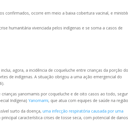
s confirmados, ocorre em meio a baixa cobertura vacinal, e ministé
crise humanitária vivenciada pelos indígenas e se soma a casos de
s
inclui, agora, a incidência de coqueluche entre crianças da porção d
mortes de indígenas. A situação obrigou a uma ação emergencial do
6).
de crianças yanomamis por coqueluche e de oito casos ao todo, segu
pecial Indígena)
Yanomami
, que atua com equipes de saúde na região
ssível surto da doença,
uma infecção respiratória causada por uma
rincipal característica crises de tosse seca, com potencial de danos