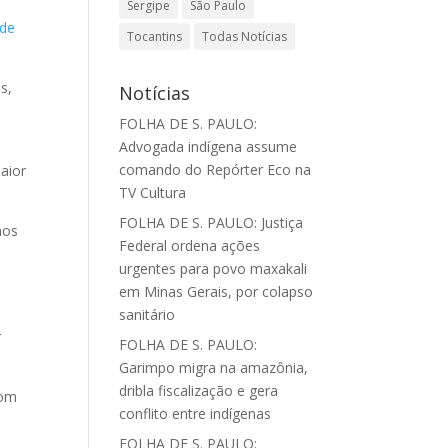
Sergipe
São Paulo
 de
Tocantins
Todas Notícias
s,
Notícias
FOLHA DE S. PAULO:
Advogada indígena assume
comando do Repórter Eco na
aior
TV Cultura
FOLHA DE S. PAULO: Justiça
nos
Federal ordena ações
urgentes para povo maxakali
em Minas Gerais, por colapso
,
sanitário
r
FOLHA DE S. PAULO:
Garimpo migra na amazônia,
dribla fiscalização e gera
com
conflito entre indígenas
FOLHA DE S. PAULO: