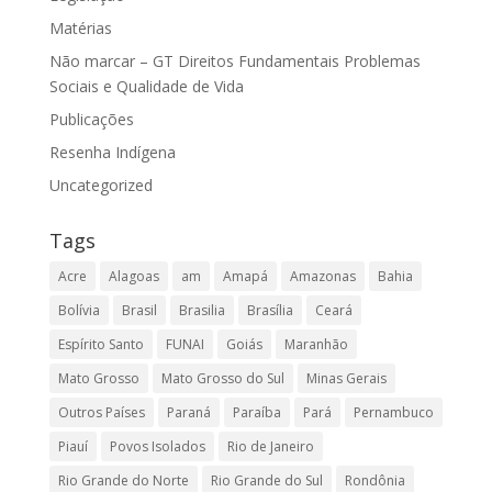
Matérias
Não marcar – GT Direitos Fundamentais Problemas
Sociais e Qualidade de Vida
Publicações
Resenha Indígena
Uncategorized
Tags
Acre
Alagoas
am
Amapá
Amazonas
Bahia
Bolívia
Brasil
Brasilia
Brasília
Ceará
Espírito Santo
FUNAI
Goiás
Maranhão
Mato Grosso
Mato Grosso do Sul
Minas Gerais
Outros Países
Paraná
Paraíba
Pará
Pernambuco
Piauí
Povos Isolados
Rio de Janeiro
Rio Grande do Norte
Rio Grande do Sul
Rondônia