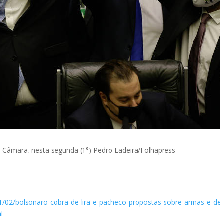
da Câmara, nesta segunda (1°)
Pedro Ladeira/Folhapress
21/02/bolsonaro-cobra-de-lira-e-pacheco-propostas-sobre-armas-e-d
l