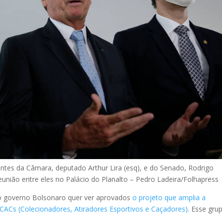
entes da Câmara, deputado Arthur Lira (esq), e do Senado, Rodrigo
união entre eles no Palácio do Planalto –
Pedro Ladeira/Folhapress
o governo Bolsonaro quer ver aprovados
o projeto que amplia a
CACs (Colecionadores, Atiradores Esportivos e Caçadores)
. Esse gru
.