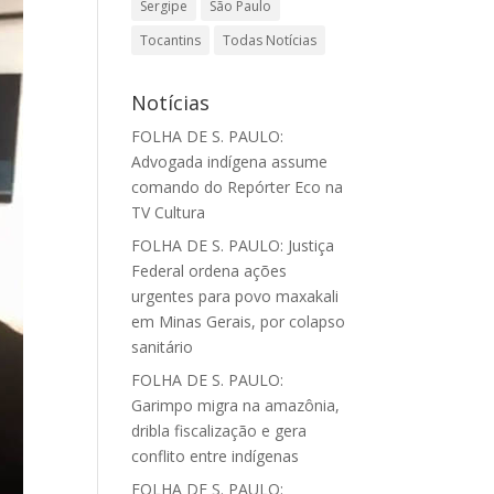
Sergipe
São Paulo
Tocantins
Todas Notícias
Notícias
FOLHA DE S. PAULO:
Advogada indígena assume
comando do Repórter Eco na
TV Cultura
FOLHA DE S. PAULO: Justiça
Federal ordena ações
urgentes para povo maxakali
em Minas Gerais, por colapso
sanitário
FOLHA DE S. PAULO:
Garimpo migra na amazônia,
dribla fiscalização e gera
conflito entre indígenas
FOLHA DE S. PAULO: