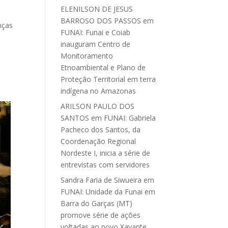
ELENILSON DE JESUS
BARROSO DOS PASSOS
em
nças
FUNAI: Funai e Coiab
inauguram Centro de
Monitoramento
Etnoambiental e Plano de
Proteção Territorial em terra
indígena no Amazonas
ARILSON PAULO DOS
SANTOS
em
FUNAI: Gabriela
Pacheco dos Santos, da
Coordenação Regional
Nordeste I, inicia a série de
entrevistas com servidores
Sandra Faria de Siwueira
em
FUNAI: Unidade da Funai em
Barra do Garças (MT)
promove série de ações
voltadas ao povo Xavante