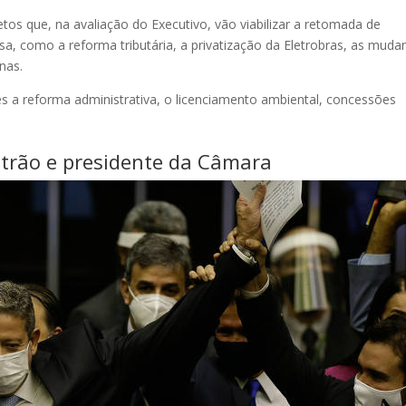
tos que, na avaliação do Executivo, vão viabilizar a retomada de
a, como a reforma tributária, a privatização da Eletrobras, as muda
nas.
s a reforma administrativa, o licenciamento ambiental, concessões
entrão e presidente da Câmara