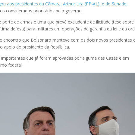
gou aos presidentes da Câmara, Arthur Lira (PP-AL), e do Senado,
tos considerados prioritários pelo governo.
 porte de armas e uma que prevê excludente de ilicitude (tese sobre
tima defesa) para militares em operações de garantia da lei e da or
rante encontro que Bolsonaro manteve com os dois novos presidentes 
o apoio do presidente da República.
 importantes que já foram aprovadas por alguma das Casas e em
erno federal.