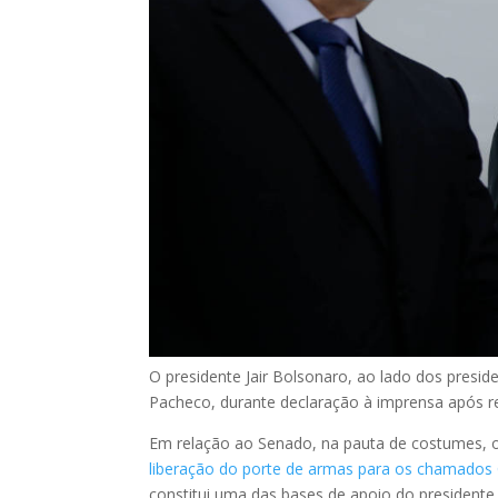
O presidente Jair Bolsonaro, ao lado dos presid
Pacheco, durante declaração à imprensa após re
Em relação ao Senado, na pauta de costumes, 
liberação do porte de armas para os chamados 
constitui uma das bases de apoio do presidente