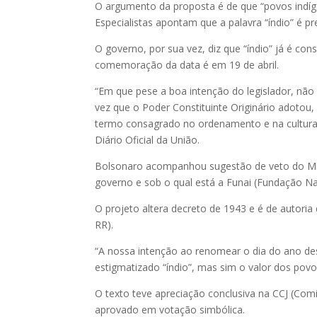
O argumento da proposta é de que “povos indíg
Especialistas apontam que a palavra “índio” é p
O governo, por sua vez, diz que “índio” já é con
comemoração da data é em 19 de abril.
“Em que pese a boa intenção do legislador, não 
vez que o Poder Constituinte Originário adotou, 
termo consagrado no ordenamento e na cultura 
Diário Oficial da União.
Bolsonaro acompanhou sugestão de veto do Mini
governo e sob o qual está a Funai (Fundação Nac
O projeto altera decreto de 1943 e é de autori
RR).
“A nossa intenção ao renomear o dia do ano dest
estigmatizado “índio”, mas sim o valor dos povos 
O texto teve apreciação conclusiva na CCJ (Comis
aprovado em votação simbólica.