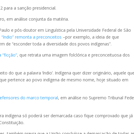
2 para a sanção presidencial.
o, em análise conjunta da matéria.
aulo e pós-doutor em Linguística pela Universidade Federal de São
a “índio” remonta a preconceitos
–por exemplo, a ideia de que
m de “esconder toda a diversidade dos povos indígenas”.
 “ficção”,
que retrata uma imagem folclórica e preconceituosa dos
ito do que a palavra ‘índio’. Indígena quer dizer originário, aquele qu
, que pertence ao povo indígena de mesmo nome, hoje situado em
efensores do marco temporal
, em análise no Supremo Tribunal Fede
rra indígena só poderá ser demarcada caso fique comprovado que já
onstituição.
es, também previa que a União concluísse a demarcação de todas a