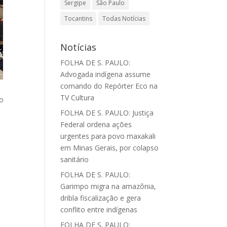
Sergipe
São Paulo
Tocantins
Todas Notícias
Notícias
FOLHA DE S. PAULO:
Advogada indígena assume
comando do Repórter Eco na
TV Cultura
ro
FOLHA DE S. PAULO: Justiça
Federal ordena ações
urgentes para povo maxakali
em Minas Gerais, por colapso
sanitário
FOLHA DE S. PAULO:
Garimpo migra na amazônia,
dribla fiscalização e gera
conflito entre indígenas
FOLHA DE S. PAULO: