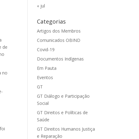
« jul
Categorias
A
Artigos dos Membros
a
Comunicados OBIND
e de
Covid-19
 no
Documentos Indígenas
Em Pauta
a no
Eventos
GT
e-
GT Diálogo e Participação
Social
GT Direitos e Políticas de
Saúde
foi
GT Direitos Humanos Justiça
e Reparação