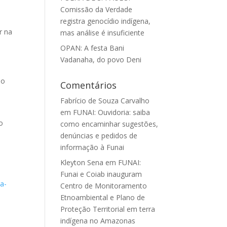
Comissão da Verdade
registra genocídio indígena,
r na
mas análise é insuficiente
OPAN: A festa Bani
Vadanaha, do povo Deni
ão
Comentários
Fabrício de Souza Carvalho
em
FUNAI: Ouvidoria: saiba
o
como encaminhar sugestões,
denúncias e pedidos de
informação à Funai
Kleyton Sena
em
FUNAI:
Funai e Coiab inauguram
ia-
Centro de Monitoramento
Etnoambiental e Plano de
Proteção Territorial em terra
indígena no Amazonas