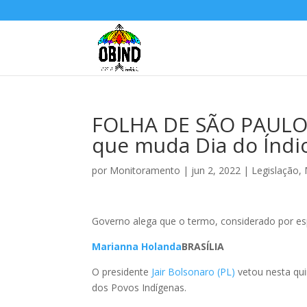
FOLHA DE SÃO PAULO: 
que muda Dia do Índio
por
Monitoramento
|
jun 2, 2022
|
Legislação
,
Governo alega que o termo, considerado por esp
Marianna Holanda
BRASÍLIA
O presidente
Jair Bolsonaro (PL)
vetou nesta quin
dos Povos Indígenas.