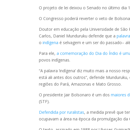
O projeto de lei deixou o Senado no último dia 1
O Congresso poderá reverter o veto de Bolsonar
Doutor em educação pela Universidade de São P
Carlos, Daniel Munduruku defende que a
palavr
o
indígena
é selvagem e um ser do passado– alé
Para ele,
a comemoração do Dia
do Índio é uma
povos indígenas.
“A palavra ‘indígena’ diz muito mais a nosso respe
está ali antes dos outros”, defende Munduruku
regiões do Pará, Amazonas e Mato Grosso.
O presidente Jair Bolsonaro é um dos
maiores d
(STF).
Defendida por ruralistas
, a medida prevê que te
ocupavam a área na época da promulgação da C
O texto, assinado em 1988 por Ulysses Guimarã