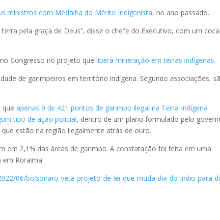
us ministros com Medalha do Mérito Indigenista,
no ano passado.
terra pela graça de Deus”, disse o chefe do Executivo, com um coca
 no Congresso no projeto que
libera mineração em terras indígenas.
idade de garimpeiros em território indígena. Segundo associações, s
u que
apenas 9 de 421 pontos de garimpo ilegal na Terra Indígena
m tipo de ação policial,
dentro de um plano formulado pelo govern
s que estão na região ilegalmente atrás de ouro.
eram em 2,1% das áreas de garimpo. A constatação foi feita em uma
l) em Roraima.
2022/06/bolsonaro-veta-projeto-de-lei-que-muda-dia-do-indio-para-d