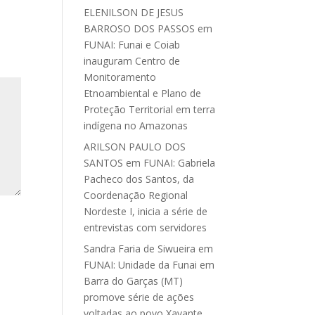
ELENILSON DE JESUS
BARROSO DOS PASSOS
em
FUNAI: Funai e Coiab
inauguram Centro de
Monitoramento
Etnoambiental e Plano de
Proteção Territorial em terra
indígena no Amazonas
ARILSON PAULO DOS
SANTOS
em
FUNAI: Gabriela
Pacheco dos Santos, da
Coordenação Regional
Nordeste I, inicia a série de
entrevistas com servidores
Sandra Faria de Siwueira
em
FUNAI: Unidade da Funai em
Barra do Garças (MT)
promove série de ações
voltadas ao povo Xavante