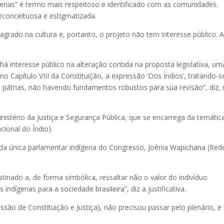
enas” é termo mais respeitoso e identificado com as comunidades.
reconceituosa e estigmatizada.
sagrado na cultura e, portanto, o projeto não tem interesse público. 
há interesse público na alteração contida na proposta legislativa, um
no Capítulo VIII da Constituição, a expressão ‘Dos Índios’, tratando-s
pátrias, não havendo fundamentos robustos para sua revisão”, diz,
stério da Justiça e Segurança Pública, que se encarrega da temátic
ional do Índio).
a da única parlamentar indígena do Congresso, Joênia Wapichana (Red
inado a, de forma simbólica, ressaltar não o valor do indivíduo
indígenas para a sociedade brasileira”, diz a justificativa.
são de Constituição e Justiça), não precisou passar pelo plenário, e 