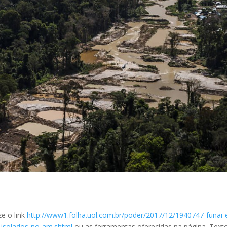
ze o link
http://www1.folha.uol.com.br/poder/2017/12/1940747-funai-
-isolados-no-am.shtml
ou as ferramentas oferecidas na página. Text