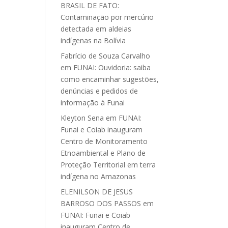
BRASIL DE FATO:
Contaminação por mercúrio
detectada em aldeias
indígenas na Bolívia
Fabrício de Souza Carvalho
em
FUNAI: Ouvidoria: saiba
como encaminhar sugestões,
denúncias e pedidos de
informação à Funai
Kleyton Sena
em
FUNAI:
Funai e Coiab inauguram
Centro de Monitoramento
Etnoambiental e Plano de
Proteção Territorial em terra
indígena no Amazonas
ELENILSON DE JESUS
BARROSO DOS PASSOS
em
FUNAI: Funai e Coiab
inauguram Centro de