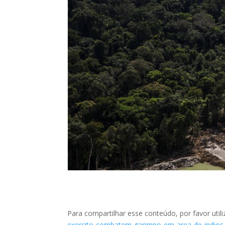
Para compartilhar esse conteúdo, por favor utili
exercito-combatem-garimpo-em-area-de-indios