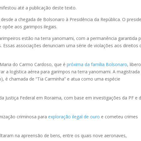
ifestou até a publicação deste texto.
 desde a chegada de Bolsonaro à Presidência da República. O presid
e opõe aos garimpos ilegais.
arimpeiros estão na terra yanomami, com a permanência garantida 
s. Essas associações denunciam uma série de violações aos direitos 
ia Maria do Carmo Cardoso, que é
próxima da família Bolsonaro
, liber
ar a logística aérea para garimpos na terra yanomami. A magistrada
ião), é chamada de “Tia Carminha” e atua como uma espécie
da Justiça Federal em Roraima, com base em investigações da PF e 
anização criminosa para
exploração ilegal de ouro
e cometeu crimes
ultaram na apreensão de bens, entre os quais nove aeronaves,