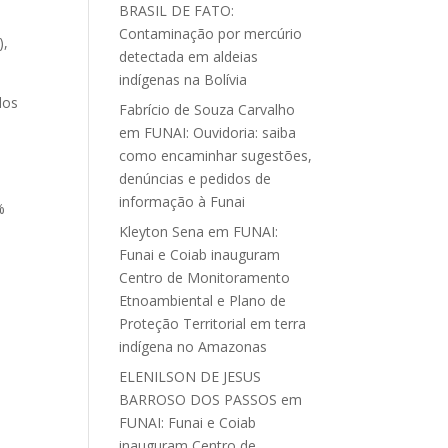
BRASIL DE FATO:
Contaminação por mercúrio
),
detectada em aldeias
indígenas na Bolívia
dos
Fabrício de Souza Carvalho
em
FUNAI: Ouvidoria: saiba
como encaminhar sugestões,
denúncias e pedidos de
informação à Funai
%
Kleyton Sena
em
FUNAI:
Funai e Coiab inauguram
Centro de Monitoramento
Etnoambiental e Plano de
Proteção Territorial em terra
indígena no Amazonas
ELENILSON DE JESUS
BARROSO DOS PASSOS
em
FUNAI: Funai e Coiab
inauguram Centro de