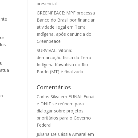
presencial
GREENPEACE: MPF processa
ente
Banco do Brasil por financiar
atividade ilegal em Terra
Indígena, após denúncia do
por
Greenpeace
dos
SURVIVAL: Vitória:
demarcação física da Terra
ou
Indígena Kawahiva do Rio
 atua
Pardo (MT) é finalizada
Comentários
do
Carlos Silva
em
FUNAI: Funai
e DNIT se reúnem para
dialogar sobre projetos
prioritários para o Governo
Federal
Juliana De Cássia Amaral
em