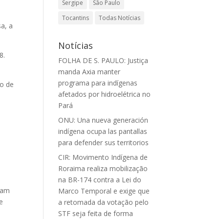
Sergipe
São Paulo
Tocantins
Todas Notícias
a, a
Notícias
8.
FOLHA DE S. PAULO: Justiça
manda Axia manter
programa para indígenas
io de
afetados por hidroelétrica no
Pará
ONU: Una nueva generación
indígena ocupa las pantallas
para defender sus territorios
CIR: Movimento Indígena de
Roraima realiza mobilização
na BR-174 contra a Lei do
nham
Marco Temporal e exige que
e
a retomada da votação pelo
STF seja feita de forma