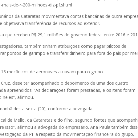
mais-de-r-200-milhoes-diz-pf.shtml
ários da Cataratas movimentava contas bancárias de outra empres
objetivava transferência de recursos ao exterior.
esa que recebeu R$ 29,1 milhões do governo federal entre 2016 e 201
estigadores, também tinham atribuições como pagar pilotos de
rar pontos de garimpo e transferir dinheiro para fora do país por me
s e 13 mecânicos de aeronaves atuavam para o grupo.
 Cruz, disse ter acompanhado o depoimento de uma dos quatro
enda apreendidos. “As declarações foram prestadas, e os itens foram
 neles”, afirmou.
anhã desta sexta (20), conforme a advogada.
 fiscal de Mello, da Cataratas e do filho, segundo fontes que acompa
obre isso”, afirmou a advogada do empresário. Ana Paula também diss
vestigação da PF a respeito da movimentação financeira do grupo.