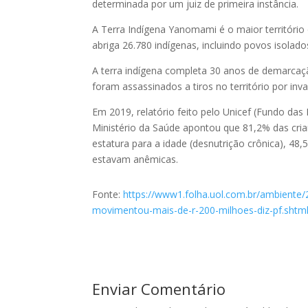
determinada por um juiz de primeira instância.
A Terra Indígena Yanomami é o maior território
abriga 26.780 indígenas, incluindo povos isolado
A terra indígena completa 30 anos de demarcaç
foram assassinados a tiros no território por inv
Em 2019, relatório feito pelo Unicef (Fundo das
Ministério da Saúde apontou que 81,2% das cri
estatura para a idade (desnutrição crônica), 4
estavam anêmicas.
Fonte:
https://www1.folha.uol.com.br/ambiente
movimentou-mais-de-r-200-milhoes-diz-pf.shtm
Enviar Comentário