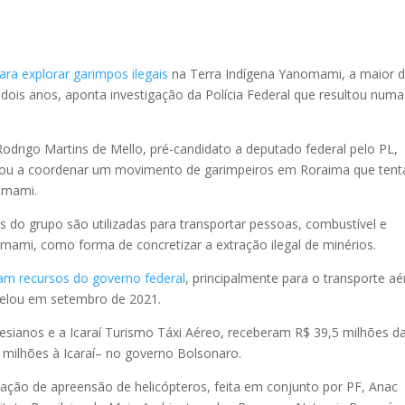
para explorar garimpos ilegais
na Terra Indígena Yanomami, a maior 
ois anos, aponta investigação da Polícia Federal que resultou numa
Rodrigo Martins de Mello, pré-candidato a deputado federal pelo PL,
assou a coordenar um movimento de garimpeiros em Roraima que tent
nomami.
o grupo são utilizadas para transportar pessoas, combustível e
mami, como forma de concretizar a extração ilegal de minérios.
am recursos do governo federal
, principalmente para o transporte a
elou em setembro de 2021.
esianos e a Icaraí Turismo Táxi Aéreo, receberam R$ 39,5 milhões d
 milhões à Icaraí– no governo Bolsonaro.
e ação de apreensão de helicópteros, feita em conjunto por PF, Anac