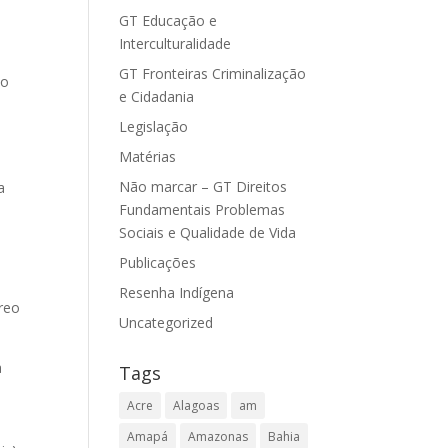
GT Educação e
Interculturalidade
GT Fronteiras Criminalização
do
e Cidadania
Legislação
Matérias
Não marcar – GT Direitos
a
Fundamentais Problemas
Sociais e Qualidade de Vida
Publicações
Resenha Indígena
éreo
Uncategorized
a
Tags
Acre
Alagoas
am
Amapá
Amazonas
Bahia