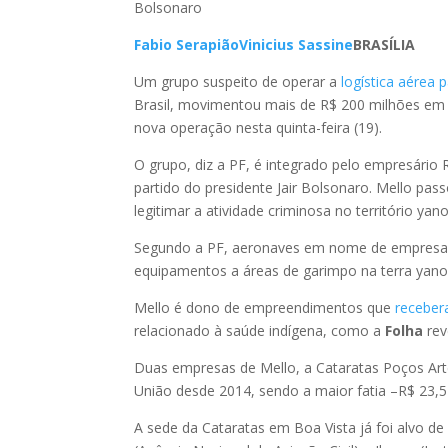
Bolsonaro
Fabio Serapião
Vinicius Sassine
BRASÍLIA
Um grupo suspeito de operar a
logística aérea 
Brasil, movimentou mais de R$ 200 milhões em d
nova operação nesta quinta-feira (19).
O grupo, diz a PF, é integrado pelo empresário 
partido do presidente Jair Bolsonaro. Mello p
legitimar a atividade criminosa no território ya
Segundo a PF, aeronaves em nome de empresas d
equipamentos a áreas de garimpo na terra yano
Mello é dono de empreendimentos que
receber
relacionado à saúde indígena, como a
Folha
rev
Duas empresas de Mello, a Cataratas Poços Art
União desde 2014, sendo a maior fatia –R$ 23,5
A sede da Cataratas em Boa Vista já foi alvo d