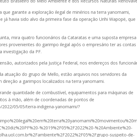
stituto Brasileiro do Meio Ambiente e dos Recursos Naturais Renováve
a que garante a exploração ilegal de minérios na terra yanomami,
le já havia sido alvo da primeira fase da operação Urihi Wapopë, que
uinta, mira quatro funcionários da Cataratas e uma suposta empresa
res provenientes do garimpo ilegal após o empresário ter as contas
a investigação da PF.
são, autorizados pela Justiça Federal, nos endereços dos funcionár
 da atuação do grupo de Mello, estão arquivos nos servidores da
m direção a garimpos localizados na terra yanomami.
u grande quantidade de combustível, equipamentos para máquinas de
itos à mão, além de coordenadas de pontos de
ano/2022/05/05/terra-indigena-yanomami/?
arimpo%20ilegal%20em%20terra%20yanomami%20movimentou%20m
%20diz%20PF%20-%2019%2F05%2F2022%20-%20Ambiente%20-
lha.uol.com.br%2Fambiente%2F2022%2F05%2Fgrupo-suspeito-de-