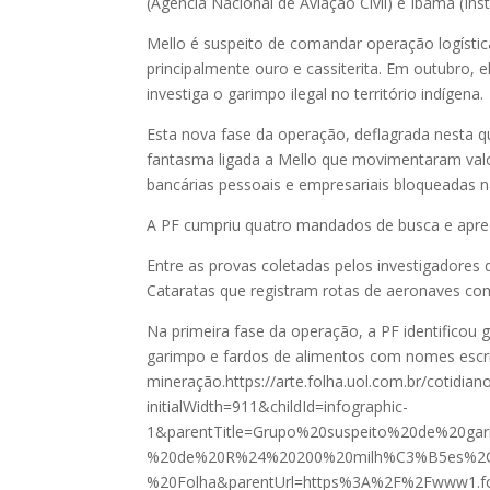
(Agência Nacional de Aviação Civil) e Ibama (In
Mello é suspeito de comandar operação logístic
principalmente ouro e cassiterita. Em outubro, e
investiga o garimpo ilegal no território indígena.
Esta nova fase da operação, deflagrada nesta q
fantasma ligada a Mello que movimentaram valo
bancárias pessoais e empresariais bloqueadas n
A PF cumpriu quatro mandados de busca e apreen
Entre as provas coletadas pelos investigadores
Cataratas que registram rotas de aeronaves co
Na primeira fase da operação, a PF identifico
garimpo e fardos de alimentos com nomes escr
mineração.https://arte.folha.uol.com.br/cotidi
initialWidth=911&childId=infographic-
1&parentTitle=Grupo%20suspeito%20de%20g
%20de%20R%24%20200%20milh%C3%B5es%2C
%20Folha&parentUrl=https%3A%2F%2Fwww1.fo