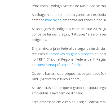
Procurado, Rodrigo Martins de Mello não se man
A pilhagem de ouro na terra yanomami explodiu
defende
mineração
em terras indígenas e não s
Associações de indígenas estimam que 20 mil g
donos de balsas, dragas, “tatuzões” e aeronave
indígenas.
Em janeiro, a juíza federal de segunda instânc
recursos e
aeronaves d
o grupo
suspeito
de oper
no TRF-1 (Tribunal Regional Federal da 1ª Reg
de
conselheira jurídica da família
.
Os bens haviam sido sequestrados por decisão 
MPF (Ministério Público Federal).
As suspeitas são de que o grupo constituiu org
ambientais e lavagem de dinheiro.
Três processos em curso na Justiça Federal res