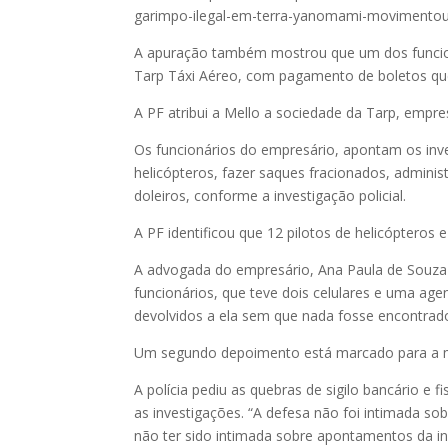
garimpo-ilegal-em-terra-yanomami-movimentou-
A apuração também mostrou que um dos funcion
Tarp Táxi Aéreo, com pagamento de boletos que 
A PF atribui a Mello a sociedade da Tarp, empr
Os funcionários do empresário, apontam os inv
helicópteros, fazer saques fracionados, administ
doleiros, conforme a investigação policial.
A PF identificou que 12 pilotos de helicóptero
A advogada do empresário, Ana Paula de Souza
funcionários, que teve dois celulares e uma ag
devolvidos a ela sem que nada fosse encontrado
Um segundo depoimento está marcado para a m
A polícia pediu as quebras de sigilo bancário e
as investigações. “A defesa não foi intimada s
não ter sido intimada sobre apontamentos da in