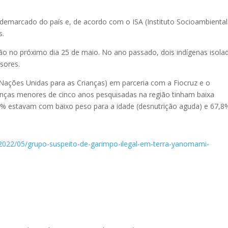
 demarcado do país e, de acordo com o ISA (Instituto Socioambiental
s.
ão no próximo dia 25 de maio. No ano passado, dois indígenas isola
asores.
 Nações Unidas para as Crianças) em parceria com a Fiocruz e o
anças menores de cinco anos pesquisadas na região tinham baixa
8,5% estavam com baixo peso para a idade (desnutrição aguda) e 67,8
/2022/05/grupo-suspeito-de-garimpo-ilegal-em-terra-yanomami-
l