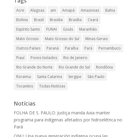
Tags
Acre
Alagoas
am
Amapá
Amazonas
Bahia
Bolívia
Brasil
Brasilia
Brasília
Ceará
Espírito Santo
FUNAI
Goiás
Maranhão
Mato Grosso
Mato Grosso do Sul
Minas Gerais
Outros Países
Paraná
Paraíba
Pará
Pernambuco
Piauí
Povos Isolados
Rio de Janeiro
Rio Grande do Norte
Rio Grande do Sul
Rondônia
Roraima
Santa Catarina
Sergipe
São Paulo
Tocantins
Todas Notícias
Notícias
FOLHA DE S. PAULO: Justiça manda Axia manter
programa para indígenas afetados por hidroelétrica no
Pará
ONU: Una nueva generación indígena ocupa las