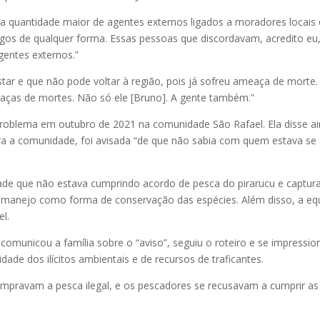
quantidade maior de agentes externos ligados a moradores locais
gos de qualquer forma. Essas pessoas que discordavam, acredito eu
gentes externos.”
star e que não pode voltar à região, pois já sofreu ameaça de morte.
meaças de mortes. Não só ele [Bruno]. A gente também.”
problema em outubro de 2021 na comunidade São Rafael. Ela disse a
ra a comunidade, foi avisada “de que não sabia com quem estava se
dade que não estava cumprindo acordo de pesca do pirarucu e captur
 manejo como forma de conservação das espécies. Além disso, a eq
l.
, comunicou a família sobre o “aviso”, seguiu o roteiro e se impressi
de dos ilícitos ambientais e de recursos de traficantes.
compravam a pesca ilegal, e os pescadores se recusavam a cumprir as