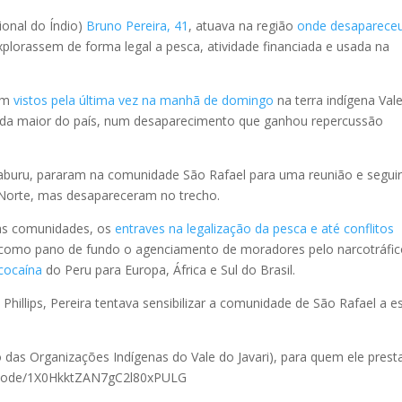
ional do Índio)
Bruno
Pereira, 41
, atuava na região
onde desaparece
plorassem de forma legal a pesca, atividade financiada e usada na
ram
vistos pela última vez na manhã de domingo
na terra indígena Val
nda maior do país, num desaparecimento que ganhou repercussão
Jaburu, pararam na comunidade São Rafael para uma reunião e segu
o Norte, mas desapareceram no trecho.
r as comunidades, os
entraves na legalização da pesca e até conflitos
 como pano de fundo o agenciamento de moradores pelo narcotráfic
cocaína
do Peru para Europa, África e Sul do Brasil.
Phillips, Pereira tentava sensibilizar a comunidade de São Rafael a e
 das Organizações Indígenas do Vale do Javari), para quem ele prest
episode/1X0HkktZAN7gC2l80xPULG