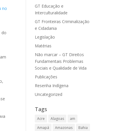
GT Educação e
u no
Interculturalidade
GT Fronteiras Criminalização
e Cidadania
e do
Legislação
Matérias
Não marcar – GT Direitos
iram
Fundamentais Problemas
Sociais e Qualidade de Vida
Publicações
o,
Resenha Indígena
Uncategorized
sse
Tags
ava
Acre
Alagoas
am
Amapá
Amazonas
Bahia