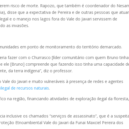
emerem risco de morte. Rapozo, que também é coordenador do Nesa
), disse que a expectativa de Pereira e de outras pessoas que atu
legal e o manejo nos lagos fora do Vale do Javari servissem de
ndo as invasões.
omunidades em ponto de monitoramento do território demarcado.
eria fazer com o Churrasco [líder comunitário com quem Bruno tinha
e ele [Bruno] compreende que fazendo isso tinha uma capacidade d
, da terra indígena”, diz o professor.
Vale do Javari e muito vulneráveis à presença de redes e agentes
ilegal de recursos naturais
.
ico na região, financiando atividades de exploração ilegal da floresta
ia inclusive os chamados “serviços de assassinato”, que é a suspeit
roteção Etnoambiental Vale do Javari da Funai Maxciel Pereira dos