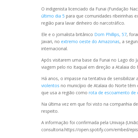
​O indigenista licenciado da Funai (Fundação Nac
último dia 5
para que comunidades ribeirinhas ex
região para lavar dinheiro do narcotráfico.
Ele e o jornalista britânico
Dom Phillips, 57
, fo
Javari, no
extremo oeste do Amazonas
, a segu
internacional.
Após visitarem uma base da Funai no Lago do 
viagem pelo rio Itaquaí em direção a Atalaia d
Há anos, o impasse na tentativa de sensibiliza
violentos
no município de Atalaia do Norte têm
que usa a região como
rota de escoamento de 
Na última vez em que foi visto na companhia de 
respeito.
A informação foi confirmada pela Univaja (União
consultoria.https://open.spotify.com/embed/