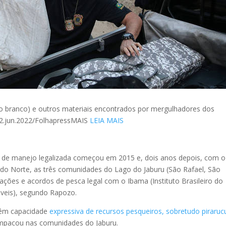
aco branco) e outros materiais encontrados por mergulhadores dos
 12.jun.2022/FolhapressMAIS
LEIA MAIS
sca de manejo legalizada começou em 2015 e, dois anos depois, com o
a do Norte, as três comunidades do Lago do Jaburu (São Rafael, São
cações e acordos de pesca legal com o Ibama (Instituto Brasileiro do
veis), segundo Rapozo.
têm capacidade
expressiva de recursos pesqueiros, sobretudo piraruc
mpacou nas comunidades do Jaburu.