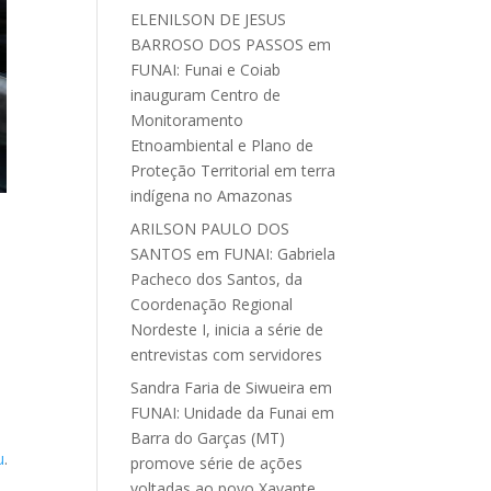
ELENILSON DE JESUS
BARROSO DOS PASSOS
em
FUNAI: Funai e Coiab
inauguram Centro de
Monitoramento
Etnoambiental e Plano de
Proteção Territorial em terra
indígena no Amazonas
ARILSON PAULO DOS
SANTOS
em
FUNAI: Gabriela
Pacheco dos Santos, da
Coordenação Regional
Nordeste I, inicia a série de
entrevistas com servidores
Sandra Faria de Siwueira
em
FUNAI: Unidade da Funai em
Barra do Garças (MT)
u
.
promove série de ações
voltadas ao povo Xavante