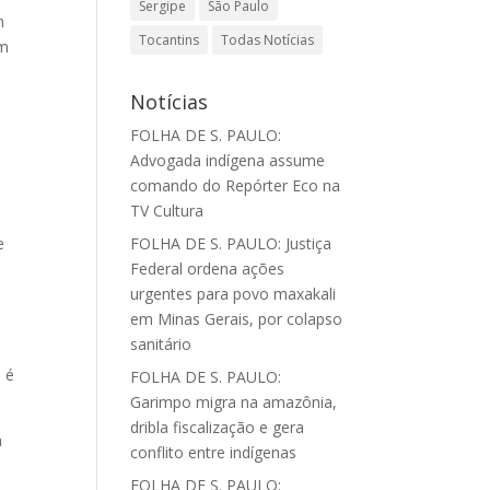
Sergipe
São Paulo
m
Tocantins
Todas Notícias
am
Notícias
FOLHA DE S. PAULO:
Advogada indígena assume
comando do Repórter Eco na
TV Cultura
e
FOLHA DE S. PAULO: Justiça
Federal ordena ações
urgentes para povo maxakali
em Minas Gerais, por colapso
sanitário
, é
FOLHA DE S. PAULO:
Garimpo migra na amazônia,
dribla fiscalização e gera
a
conflito entre indígenas
FOLHA DE S. PAULO: