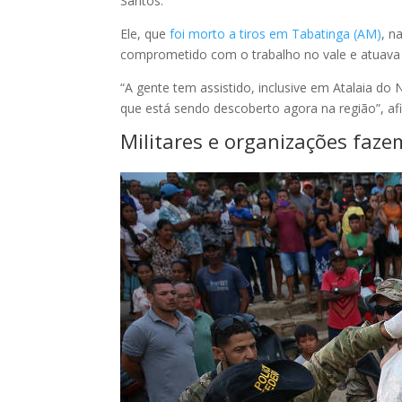
Santos.
Ele, que
foi morto a tiros em Tabatinga (AM)
, n
comprometido com o trabalho no vale e atuava 
“A gente tem assistido, inclusive em Atalaia do
que está sendo descoberto agora na região”, af
Militares e organizações faze