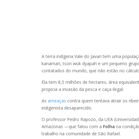
A terra indígena Vale do Javari tem uma popula
kanamari, tson wük dyapah e um pequeno grupo
contatados do mundo, que não estão no cálculo
Ela tem 8,5 milhões de hectares, área equivale
propicia a invasão da pesca e caça ilegal.
As
ameaças
contra quem tentava atrair os ribei
indigenista desaparecido.
O professor Pedro Rapozo, da UEA (Universidad
Amazonas —que falou com a
Folha
na condiçã
trabalho na comunidade de São Rafael.