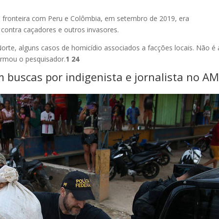
a fronteira com Peru e Colômbia, em setembro de 2019, era
contra caçadores e outros invasores.
 Norte, alguns casos de homicídio associados a facções locais. Não é 
irmou o pesquisador.
1 24
m buscas por indigenista e jornalista no A