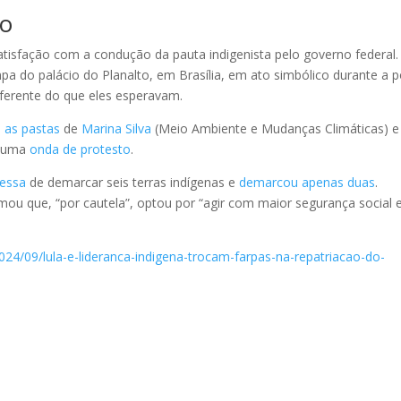
no
tisfação com a condução da pauta indigenista pelo governo federal.
pa do palácio do Planalto, em Brasília, em ato simbólico durante a 
iferente do que eles esperavam.
 as pastas
de
Marina Silva
(Meio Ambiente e Mudanças Climáticas) e
u uma
onda de protesto
.
essa
de demarcar seis terras indígenas e
demarcou apenas duas
.
irmou que, “por cautela”, optou por “agir com maior segurança social 
2024/09/lula-e-lideranca-indigena-trocam-farpas-na-repatriacao-do-