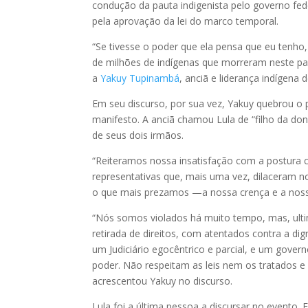
condução da pauta indigenista pelo governo fede
pela aprovação da lei do marco temporal.
“Se tivesse o poder que ela pensa que eu ten
de milhões de indígenas que morreram neste país
a
Yakuy Tupinambá
, anciã e liderança indígena 
Em seu discurso, por sua vez, Yakuy quebrou o pr
manifesto. A anciã chamou Lula de “filho da don
de seus dois irmãos.
“Reiteramos nossa insatisfação com a postura co
representativas que, mais uma vez, dilaceram no
o que mais prezamos —a nossa crença e a nossa
“Nós somos violados há muito tempo, mas, ulti
retirada de direitos, com atentados contra a di
um Judiciário egocêntrico e parcial, e um gove
poder. Não respeitam as leis nem os tratados e
acrescentou Yakuy no discurso.
Lula foi a última pessoa a discursar no evento