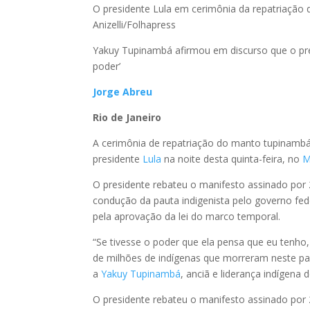
O presidente Lula em cerimônia da repatriação
Anizelli/Folhapress
Yakuy Tupinambá afirmou em discurso que o pre
poder’
Jorge Abreu
Rio de Janeiro
A cerimônia de repatriação do manto tupinambá
presidente
Lula
na noite desta quinta-feira, no
M
O presidente rebateu o manifesto assinado por 2
condução da pauta indigenista pelo governo fede
pela aprovação da lei do marco temporal.
“Se tivesse o poder que ela pensa que eu ten
de milhões de indígenas que morreram neste país
a
Yakuy Tupinambá
, anciã e liderança indígena 
O presidente rebateu o manifesto assinado por 2