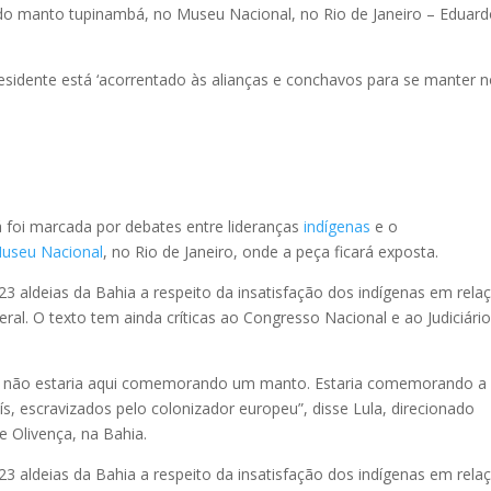
 do manto tupinambá, no Museu Nacional, no Rio de Janeiro – Eduar
sidente está ‘acorrentado às alianças e conchavos para se manter 
 foi marcada por debates entre lideranças
indígenas
e o
useu Nacional
, no Rio de Janeiro, onde a peça ficará exposta.
3 aldeias da Bahia a respeito da insatisfação dos indígenas em rela
ral. O texto tem ainda críticas ao Congresso Nacional e ao Judiciário
ho, não estaria aqui comemorando um manto. Estaria comemorando a 
, escravizados pelo colonizador europeu”, disse Lula, direcionado
de Olivença, na Bahia.
3 aldeias da Bahia a respeito da insatisfação dos indígenas em rela