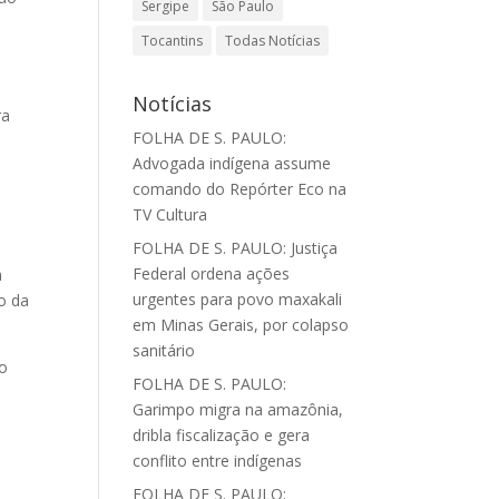
Sergipe
São Paulo
Tocantins
Todas Notícias
Notícias
ra
FOLHA DE S. PAULO:
Advogada indígena assume
comando do Repórter Eco na
TV Cultura
FOLHA DE S. PAULO: Justiça
Federal ordena ações
a
urgentes para povo maxakali
o da
em Minas Gerais, por colapso
sanitário
ão
FOLHA DE S. PAULO:
Garimpo migra na amazônia,
dribla fiscalização e gera
conflito entre indígenas
FOLHA DE S. PAULO: