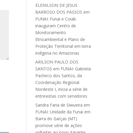
ELENILSON DE JESUS
BARROSO DOS PASSOS
em
FUNAI: Funai e Coiab
inauguram Centro de
Monitoramento
Etnoambiental e Plano de
Proteção Territorial em terra
indígena no Amazonas
ARILSON PAULO DOS
SANTOS
em
FUNAI: Gabriela
Pacheco dos Santos, da
Coordenação Regional
Nordeste I, inicia a série de
entrevistas com servidores
Sandra Faria de Siwueira
em
FUNAI: Unidade da Funai em
Barra do Garças (MT)
promove série de ações
voltadas ao povo Xavante