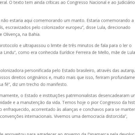
ral. O texto tem ainda críticas ao Congresso Nacional e ao Judiciário
ho, não estaria aqui comemorando um manto. Estaria comemorando a 
, escravizados pelo colonizador europeu”, disse Lula, direcionado
de Olivença, na Bahia.
otocolo e ultrapassou o limite de três minutos de fala para o ler o
a Lindu”, como era conhecida Eurídice Ferreira de Mello, mãe de Lul
lonizadora personificada pelo Estado brasileiro, através das autarq
ssos direitos originários e, muito mais que isso, feriram profundam
 fé”, diz um trecho do manifesto.
mamente, o Estado e instituições patrimonialistas desencadearam 
gnidade e a manutenção da vida. Temos hoje o pior Congresso da hist
rno enfraquecido, acorrentado às alianças e conchavos para se mante
 convenções internacionais. Vivemos uma democracia distorcida”,
. Ele aproveitou para agradecer ao governo da Dinamarca pela devolu