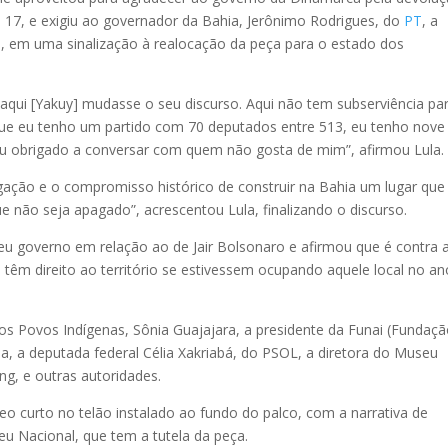
 17, e exigiu ao governador da Bahia, Jerônimo Rodrigues, do
PT
, a
, em uma sinalização à realocação da peça para o estado dos
aqui [Yakuy] mudasse o seu discurso. Aqui não tem subserviência pa
 que eu tenho um partido com 70 deputados entre 513, eu tenho nove
sou obrigado a conversar com quem não gosta de mim”, afirmou Lula.
igação e o compromisso histórico de construir na Bahia um lugar que
e não seja apagado”, acrescentou Lula, finalizando o discurso.
eu governo em relação ao de Jair Bolsonaro e afirmou que é contra 
 têm direito ao território se estivessem ocupando aquele local no an
s Povos Indígenas, Sônia Guajajara, a presidente da Funai (Fundaç
a, a deputada federal Célia Xakriabá, do PSOL, a diretora do Museu
g, e outras autoridades.
curto no telão instalado ao fundo do palco, com a narrativa de
u Nacional, que tem a tutela da peça.