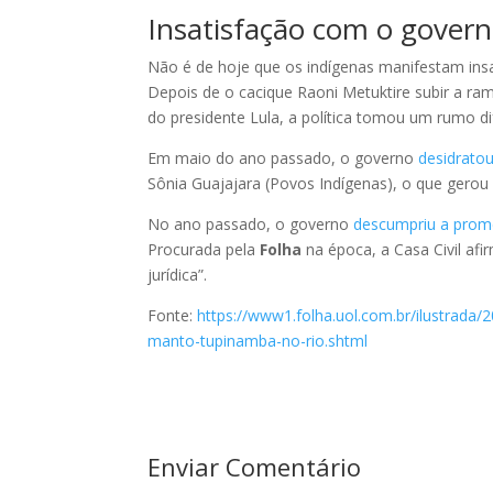
Insatisfação com o gover
Não é de hoje que os indígenas manifestam insa
Depois de o cacique Raoni Metuktire subir a ram
do presidente Lula, a política tomou um rumo d
Em maio do ano passado, o governo
desidratou
Sônia Guajajara (Povos Indígenas), o que gero
No ano passado, o governo
descumpriu a prom
Procurada pela
Folha
na época, a Casa Civil af
jurídica”.
Fonte:
https://www1.folha.uol.com.br/ilustrada/
manto-tupinamba-no-rio.shtml
Enviar Comentário