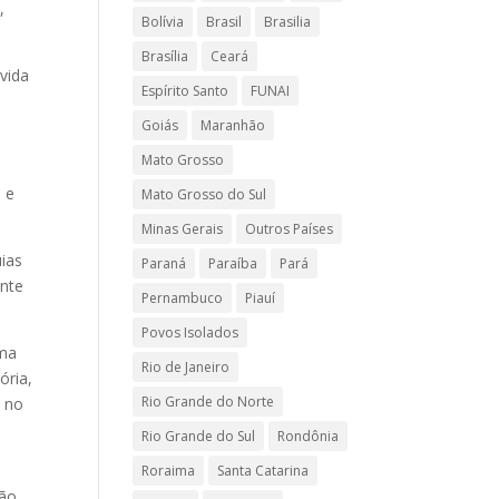
,
Bolívia
Brasil
Brasilia
Brasília
Ceará
vida
Espírito Santo
FUNAI
Goiás
Maranhão
Mato Grosso
a e
Mato Grosso do Sul
Minas Gerais
Outros Países
uias
Paraná
Paraíba
Pará
ente
Pernambuco
Piauí
Povos Isolados
uma
Rio de Janeiro
ória,
Rio Grande do Norte
r no
Rio Grande do Sul
Rondônia
Roraima
Santa Catarina
ção