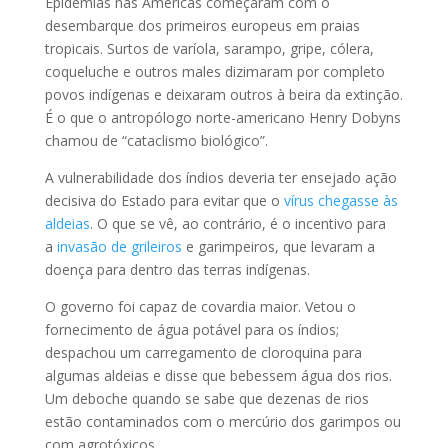
Epidemias nas Américas começaram com o
desembarque dos primeiros europeus em praias
tropicais. Surtos de varíola, sarampo, gripe, cólera,
coqueluche e outros males dizimaram por completo
povos indígenas e deixaram outros à beira da extinção.
É o que o antropólogo norte-americano Henry Dobyns
chamou de “cataclismo biológico”.
A vulnerabilidade dos índios deveria ter ensejado ação
decisiva do Estado para evitar que o
vírus chegasse às
aldeias
. O que se vê, ao contrário, é o incentivo para
a
invasão de grileiros
e garimpeiros, que levaram a
doença para dentro das terras indígenas.
O governo foi capaz de covardia maior. Vetou o
fornecimento de água potável para os índios;
despachou um carregamento de cloroquina para
algumas aldeias e disse que bebessem água dos rios.
Um deboche quando se sabe que dezenas de rios
estão contaminados com o mercúrio dos garimpos ou
com agrotóxicos.