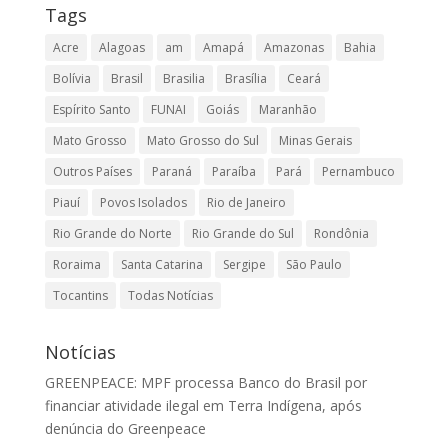
Tags
Acre
Alagoas
am
Amapá
Amazonas
Bahia
Bolívia
Brasil
Brasilia
Brasília
Ceará
Espírito Santo
FUNAI
Goiás
Maranhão
Mato Grosso
Mato Grosso do Sul
Minas Gerais
Outros Países
Paraná
Paraíba
Pará
Pernambuco
Piauí
Povos Isolados
Rio de Janeiro
Rio Grande do Norte
Rio Grande do Sul
Rondônia
Roraima
Santa Catarina
Sergipe
São Paulo
Tocantins
Todas Notícias
Notícias
GREENPEACE: MPF processa Banco do Brasil por
financiar atividade ilegal em Terra Indígena, após
denúncia do Greenpeace