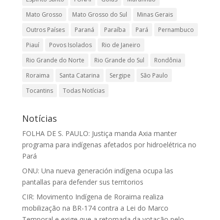
Mato Grosso
Mato Grosso do Sul
Minas Gerais
Outros Países
Paraná
Paraíba
Pará
Pernambuco
Piauí
Povos Isolados
Rio de Janeiro
Rio Grande do Norte
Rio Grande do Sul
Rondônia
Roraima
Santa Catarina
Sergipe
São Paulo
Tocantins
Todas Notícias
Notícias
FOLHA DE S. PAULO: Justiça manda Axia manter
programa para indígenas afetados por hidroelétrica no
Pará
ONU: Una nueva generación indígena ocupa las
pantallas para defender sus territorios
CIR: Movimento Indígena de Roraima realiza
mobilização na BR-174 contra a Lei do Marco
Temporal e exige que a retomada da votação pelo