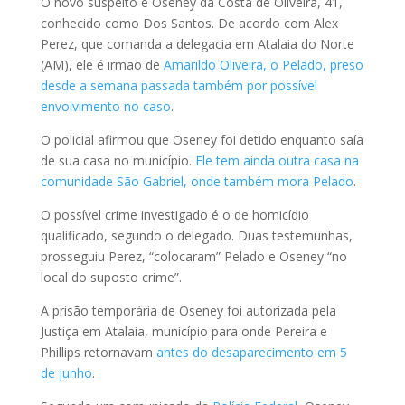
O novo suspeito é Oseney da Costa de Oliveira, 41,
conhecido como Dos Santos. De acordo com Alex
Perez, que comanda a delegacia em Atalaia do Norte
(AM), ele é irmão de
Amarildo Oliveira, o Pelado, preso
desde a semana passada também por possível
envolvimento no caso
.
O policial afirmou que Oseney foi detido enquanto saía
de sua casa no município.
Ele tem ainda outra casa na
comunidade São Gabriel, onde também mora Pelado
.
O possível crime investigado é o de homicídio
qualificado, segundo o delegado. Duas testemunhas,
prosseguiu Perez, “colocaram” Pelado e Oseney “no
local do suposto crime”.
A prisão temporária de Oseney foi autorizada pela
Justiça em Atalaia, município para onde Pereira e
Phillips retornavam
antes do desaparecimento em 5
de junho
.