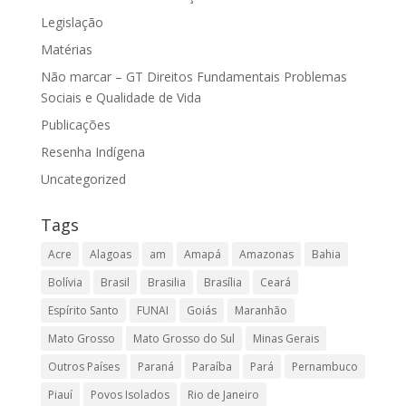
Legislação
Matérias
Não marcar – GT Direitos Fundamentais Problemas
Sociais e Qualidade de Vida
Publicações
Resenha Indígena
Uncategorized
Tags
Acre
Alagoas
am
Amapá
Amazonas
Bahia
Bolívia
Brasil
Brasilia
Brasília
Ceará
Espírito Santo
FUNAI
Goiás
Maranhão
Mato Grosso
Mato Grosso do Sul
Minas Gerais
Outros Países
Paraná
Paraíba
Pará
Pernambuco
Piauí
Povos Isolados
Rio de Janeiro