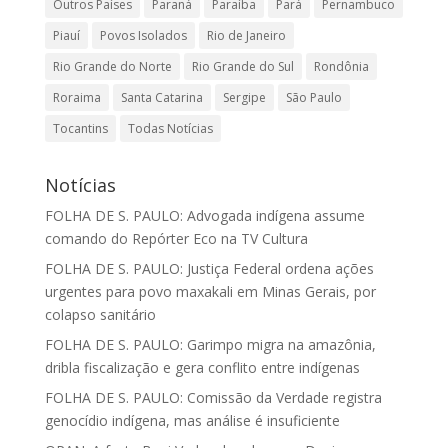
Outros Países
Paraná
Paraíba
Pará
Pernambuco
Piauí
Povos Isolados
Rio de Janeiro
Rio Grande do Norte
Rio Grande do Sul
Rondônia
Roraima
Santa Catarina
Sergipe
São Paulo
Tocantins
Todas Notícias
Notícias
FOLHA DE S. PAULO: Advogada indígena assume
comando do Repórter Eco na TV Cultura
FOLHA DE S. PAULO: Justiça Federal ordena ações
urgentes para povo maxakali em Minas Gerais, por
colapso sanitário
FOLHA DE S. PAULO: Garimpo migra na amazônia,
dribla fiscalização e gera conflito entre indígenas
FOLHA DE S. PAULO: Comissão da Verdade registra
genocídio indígena, mas análise é insuficiente