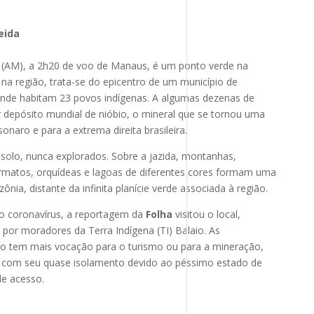
eida
 (AM), a 2h20 de voo de Manaus, é um ponto verde na
na região, trata-se do epicentro de um município de
onde habitam 23 povos indígenas. A algumas dezenas de
r depósito mundial de nióbio, o mineral que se tornou uma
onaro e para a extrema direita brasileira.
bsolo, nunca explorados. Sobre a jazida, montanhas,
rmatos, orquídeas e lagoas de diferentes cores formam uma
nia, distante da infinita planície verde associada à região.
vo coronavírus, a reportagem da
Folha
visitou o local,
por moradores da Terra Indígena (TI) Balaio. As
ão tem mais vocação para o turismo ou para a mineração,
com seu quase isolamento devido ao péssimo estado de
de acesso.