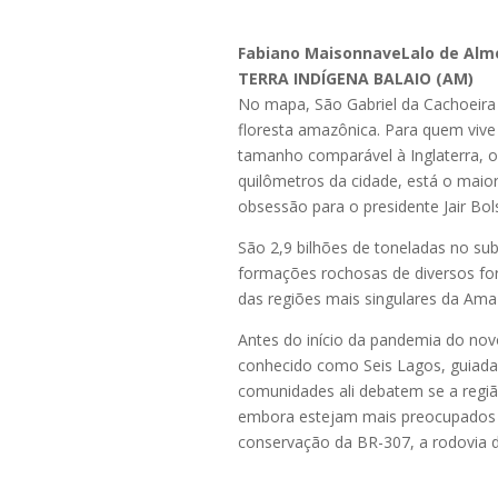
Fabiano Maisonnave
Lalo de Alm
TERRA INDÍGENA BALAIO (AM)
No mapa, São Gabriel da Cachoeira
floresta amazônica. Para quem vive 
tamanho comparável à Inglaterra, 
quilômetros da cidade, está o maio
obsessão para o presidente Jair Bols
São 2,9 bilhões de toneladas no su
formações rochosas de diversos fo
das regiões mais singulares da Amazô
Antes do início da pandemia do no
conhecido como Seis Lagos, guiada 
comunidades ali debatem se a regi
embora estejam mais preocupados 
conservação da BR-307, a rodovia 