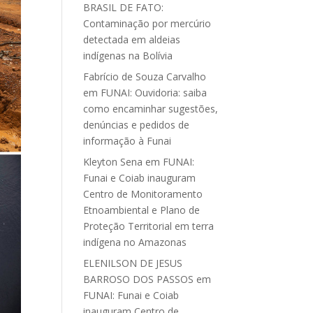
BRASIL DE FATO:
Contaminação por mercúrio
detectada em aldeias
indígenas na Bolívia
Fabrício de Souza Carvalho
em
FUNAI: Ouvidoria: saiba
como encaminhar sugestões,
denúncias e pedidos de
informação à Funai
Kleyton Sena
em
FUNAI:
Funai e Coiab inauguram
Centro de Monitoramento
Etnoambiental e Plano de
Proteção Territorial em terra
indígena no Amazonas
ELENILSON DE JESUS
BARROSO DOS PASSOS
em
FUNAI: Funai e Coiab
inauguram Centro de