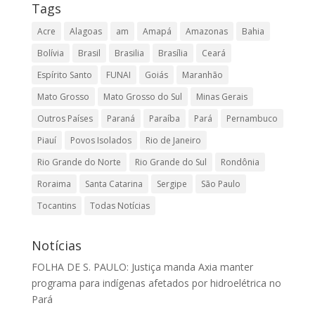
Tags
Acre
Alagoas
am
Amapá
Amazonas
Bahia
Bolívia
Brasil
Brasilia
Brasília
Ceará
Espírito Santo
FUNAI
Goiás
Maranhão
Mato Grosso
Mato Grosso do Sul
Minas Gerais
Outros Países
Paraná
Paraíba
Pará
Pernambuco
Piauí
Povos Isolados
Rio de Janeiro
Rio Grande do Norte
Rio Grande do Sul
Rondônia
Roraima
Santa Catarina
Sergipe
São Paulo
Tocantins
Todas Notícias
Notícias
FOLHA DE S. PAULO: Justiça manda Axia manter
programa para indígenas afetados por hidroelétrica no
Pará