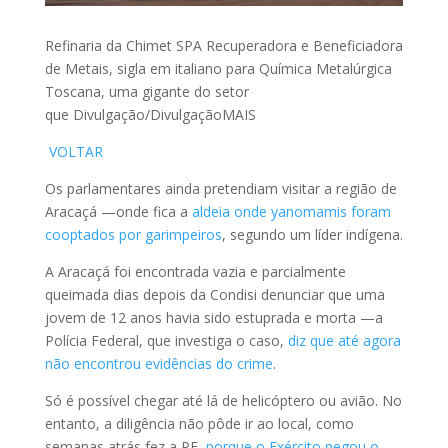
Refinaria da Chimet SPA Recuperadora e Beneficiadora
de Metais, sigla em italiano para Química Metalúrgica
Toscana, uma gigante do setor
que Divulgação/DivulgaçãoMAIS
VOLTAR
Os parlamentares ainda pretendiam visitar a região de
Aracaçá —onde fica a
aldeia onde yanomamis foram
cooptados por garimpeiros
, segundo um líder indígena.
A Aracaçá foi encontrada vazia e parcialmente
queimada dias depois da Condisi denunciar que uma
jovem de 12 anos havia sido estuprada e morta —a
Polícia Federal, que investiga o caso,
diz que até agora
não encontrou evidências do crime
.
Só é possível chegar até lá de helicóptero ou avião. No
entanto, a diligência não pôde ir ao local, como
semanas atrás fez a PF,
porque o Exército negou o