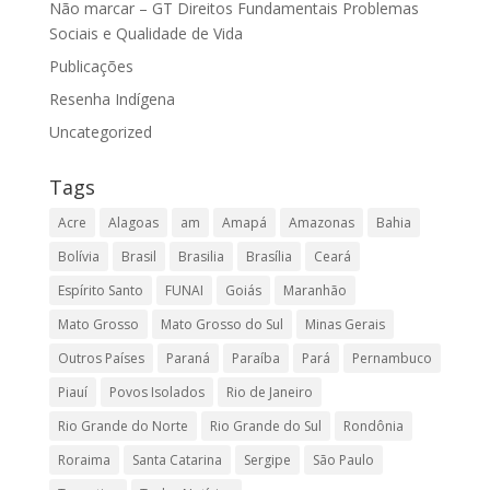
Não marcar – GT Direitos Fundamentais Problemas
Sociais e Qualidade de Vida
Publicações
Resenha Indígena
Uncategorized
Tags
Acre
Alagoas
am
Amapá
Amazonas
Bahia
Bolívia
Brasil
Brasilia
Brasília
Ceará
Espírito Santo
FUNAI
Goiás
Maranhão
Mato Grosso
Mato Grosso do Sul
Minas Gerais
Outros Países
Paraná
Paraíba
Pará
Pernambuco
Piauí
Povos Isolados
Rio de Janeiro
Rio Grande do Norte
Rio Grande do Sul
Rondônia
Roraima
Santa Catarina
Sergipe
São Paulo