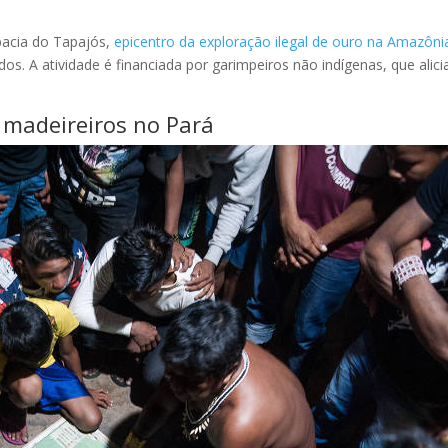
bacia do Tapajós,
epicentro da exploração ilegal de ouro na Amazôni
ídos. A atividade é financiada por garimpeiros não indígenas, que alic
madeireiros no Pará