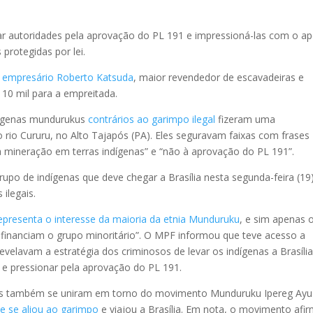
nar autoridades pela aprovação do PL 191 e impressioná-las com o a
rotegidas por lei. ​
 empresário Roberto Katsuda
, maior revendedor de escavadeiras e
 10 mil para a empreitada.
dígenas mundurukus
contrários ao garimpo ilegal
fizeram uma
 rio Cururu, no Alto Tajapós (PA). Eles seguravam faixas com frases
 mineração em terras indígenas” e “não à aprovação do PL 191”.
rupo de indígenas que deve chegar a Brasília nesta segunda-feira (19
ilegais.
epresenta o interesse da maioria da etnia
Munduruku
, e sim apenas 
e financiam o grupo minoritário”. O MPF informou que teve acesso a
velavam a estratégia dos criminosos de levar os indígenas a Brasíli
l e pressionar pela aprovação do PL 191.
jós também se uniram em torno do movimento Munduruku Ipereg Ayu
e se aliou ao garimpo
e viajou a Brasília. Em nota, o movimento afi