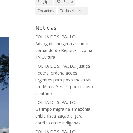
Sergipe
São Paulo
Tocantins
Todas Notícias
Notícias
FOLHA DE S. PAULO:
Advogada indígena assume
comando do Repórter Eco na
TV Cultura
FOLHA DE S. PAULO: Justiça
Federal ordena ações
urgentes para povo maxakali
em Minas Gerais, por colapso
sanitário
FOLHA DE S. PAULO:
Garimpo migra na amazônia,
dribla fiscalização e gera
conflito entre indígenas
FOLHA DE S. PAULO: