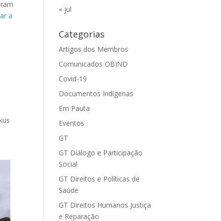
varam
« jul
ar a
Categorias
Artigos dos Membros
s
Comunicados OBIND
Covid-19
Documentos Indígenas
Em Pauta
ukus
Eventos
GT
GT Diálogo e Participação
Social
GT Direitos e Políticas de
Saúde
GT Direitos Humanos Justiça
e Reparação