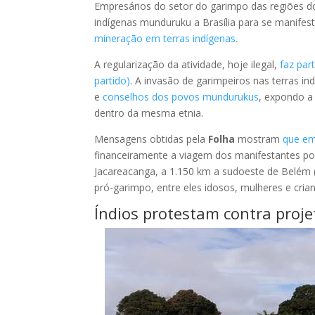
Empresários do setor do garimpo das regiões do
indígenas munduruku a Brasília para se manifes
mineração em terras indígenas.
A regularização da atividade, hoje ilegal,
faz par
partido)
. A invasão de garimpeiros nas terras 
e
conselhos dos povos mundurukus
, expondo a
dentro da mesma etnia.
Mensagens obtidas pela
Folha
mostram
que em
financeiramente a viagem dos manifestantes por
Jacareacanga, a 1.150 km a sudoeste de Belém (
pró-garimpo, entre eles idosos, mulheres e cria
Índios protestam contra proje