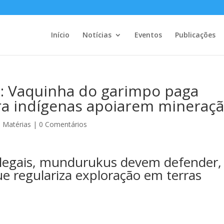
Início
Notícias
Eventos
Publicações
 Vaquinha do garimpo paga
ara indígenas apoiarem mineraç
,
Matérias
|
0 Comentários
 ilegais, mundurukus devem defender,
ue regulariza exploração em terras