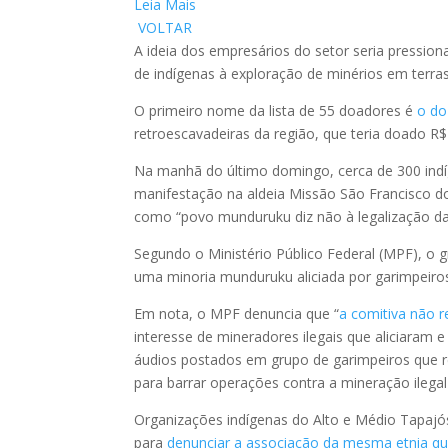
Leia Mais
VOLTAR
A ideia dos empresários do setor seria pressio
de indígenas à exploração de minérios em terras p
O primeiro nome da lista de 55 doadores é
o do
retroescavadeiras da região, que teria doado R$
Na manhã do último domingo, cerca de 300 in
manifestação na aldeia Missão São Francisco do
como “povo munduruku diz não à legalização da
Segundo o Ministério Público Federal (MPF), o g
uma minoria munduruku aliciada por garimpeiros 
Em nota, o MPF denuncia que “
a comitiva não r
interesse de mineradores ilegais que aliciaram 
áudios postados em grupo de garimpeiros que re
para barrar operações contra a mineração ilega
Organizações indígenas do Alto e Médio Tapa
para
denunciar a associação da mesma etnia qu