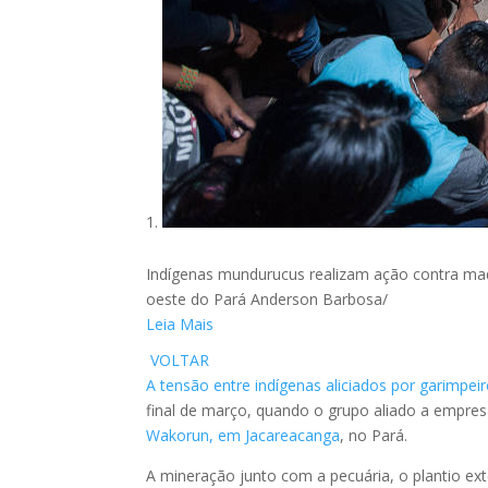
Indígenas mundurucus realizam ação contra mad
oeste do Pará
Anderson Barbosa/
Leia Mais
VOLTAR
A tensão entre indígenas aliciados por garimpei
final de março, quando o grupo aliado a empre
Wakorun, em Jacareacanga
, no Pará.
A mineração junto com a pecuária, o plantio exte