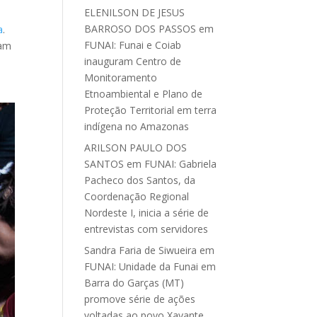
ELENILSON DE JESUS
BARROSO DOS PASSOS
em
a
.
FUNAI: Funai e Coiab
iam
inauguram Centro de
Monitoramento
Etnoambiental e Plano de
Proteção Territorial em terra
indígena no Amazonas
ARILSON PAULO DOS
SANTOS
em
FUNAI: Gabriela
Pacheco dos Santos, da
Coordenação Regional
Nordeste I, inicia a série de
entrevistas com servidores
Sandra Faria de Siwueira
em
FUNAI: Unidade da Funai em
Barra do Garças (MT)
promove série de ações
voltadas ao povo Xavante