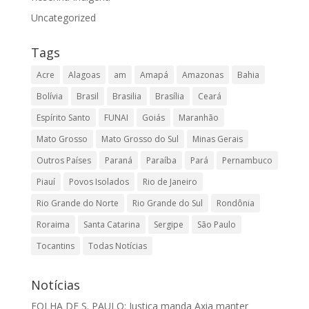
Uncategorized
Tags
Acre
Alagoas
am
Amapá
Amazonas
Bahia
Bolívia
Brasil
Brasilia
Brasília
Ceará
Espírito Santo
FUNAI
Goiás
Maranhão
Mato Grosso
Mato Grosso do Sul
Minas Gerais
Outros Países
Paraná
Paraíba
Pará
Pernambuco
Piauí
Povos Isolados
Rio de Janeiro
Rio Grande do Norte
Rio Grande do Sul
Rondônia
Roraima
Santa Catarina
Sergipe
São Paulo
Tocantins
Todas Notícias
Notícias
FOLHA DE S. PAULO: Justiça manda Axia manter