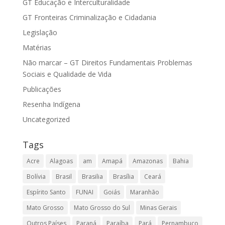
GT Educação e Interculturalidade
GT Fronteiras Criminalização e Cidadania
Legislação
Matérias
Não marcar – GT Direitos Fundamentais Problemas
Sociais e Qualidade de Vida
Publicações
Resenha Indígena
Uncategorized
Tags
Acre
Alagoas
am
Amapá
Amazonas
Bahia
Bolívia
Brasil
Brasilia
Brasília
Ceará
Espírito Santo
FUNAI
Goiás
Maranhão
Mato Grosso
Mato Grosso do Sul
Minas Gerais
Outros Países
Paraná
Paraíba
Pará
Pernambuco