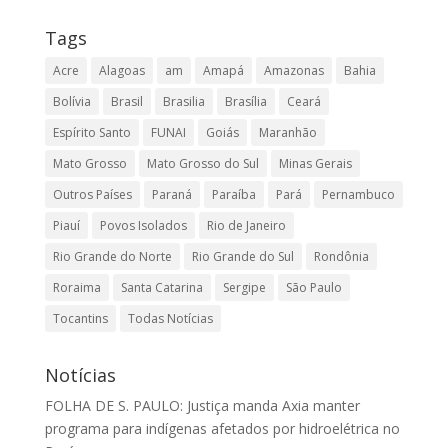
Tags
Acre
Alagoas
am
Amapá
Amazonas
Bahia
Bolívia
Brasil
Brasilia
Brasília
Ceará
Espírito Santo
FUNAI
Goiás
Maranhão
Mato Grosso
Mato Grosso do Sul
Minas Gerais
Outros Países
Paraná
Paraíba
Pará
Pernambuco
Piauí
Povos Isolados
Rio de Janeiro
Rio Grande do Norte
Rio Grande do Sul
Rondônia
Roraima
Santa Catarina
Sergipe
São Paulo
Tocantins
Todas Notícias
Notícias
FOLHA DE S. PAULO: Justiça manda Axia manter
programa para indígenas afetados por hidroelétrica no