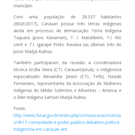
município.
Com uma população de 28.337 habitantes
(IBGE/2017), Carauari possui três terras indígenas
ainda em processo de demarcação: Terra Indígena
Taquara (povo Kanamari), T. I. Matatibem, T.I. Rio
Uerê e T.I. Igarapé Preto Bauana (as últimas três do
povo Madjá-Kulina).
Também participaram da reunião a coordenadora
técnica Ercília Vieira (CTL Carauari/Juruá); o indigenista
especializado Alexandre Júnior (CTL Tefé); Nazide
Fernandes, representante da Associação de Mulheres
Indígenas do Médio Solimões e Afluentes – Aminsa; e
o líder indígena Samuel Madjá-Kulina.
Fonte:
http://www.funai.gov.br/index.php/comunicacao/noticia
s/4917-comunidade-e-poder-publico-debatem-politica-
indigenista-em-carauari-am