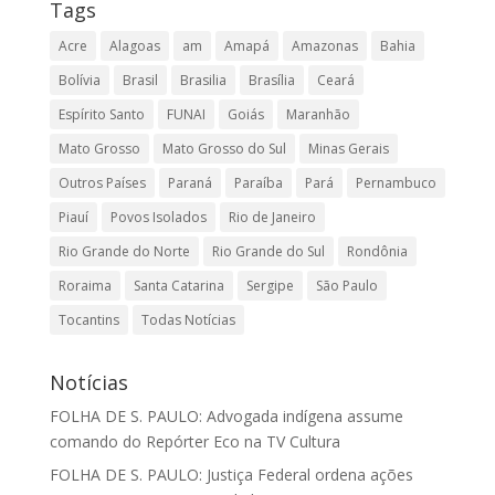
Tags
Acre
Alagoas
am
Amapá
Amazonas
Bahia
Bolívia
Brasil
Brasilia
Brasília
Ceará
Espírito Santo
FUNAI
Goiás
Maranhão
Mato Grosso
Mato Grosso do Sul
Minas Gerais
Outros Países
Paraná
Paraíba
Pará
Pernambuco
Piauí
Povos Isolados
Rio de Janeiro
Rio Grande do Norte
Rio Grande do Sul
Rondônia
Roraima
Santa Catarina
Sergipe
São Paulo
Tocantins
Todas Notícias
Notícias
FOLHA DE S. PAULO: Advogada indígena assume
comando do Repórter Eco na TV Cultura
FOLHA DE S. PAULO: Justiça Federal ordena ações