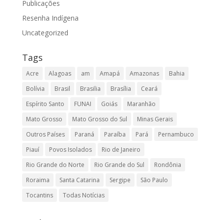
Publicações
Resenha Indígena
Uncategorized
Tags
Acre
Alagoas
am
Amapá
Amazonas
Bahia
Bolívia
Brasil
Brasilia
Brasília
Ceará
Espírito Santo
FUNAI
Goiás
Maranhão
Mato Grosso
Mato Grosso do Sul
Minas Gerais
Outros Países
Paraná
Paraíba
Pará
Pernambuco
Piauí
Povos Isolados
Rio de Janeiro
Rio Grande do Norte
Rio Grande do Sul
Rondônia
Roraima
Santa Catarina
Sergipe
São Paulo
Tocantins
Todas Notícias