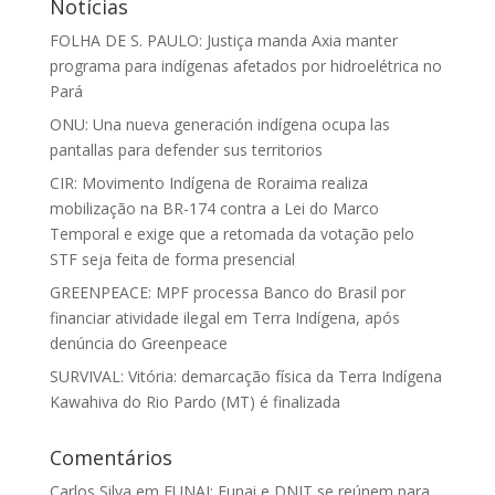
Notícias
FOLHA DE S. PAULO: Justiça manda Axia manter
programa para indígenas afetados por hidroelétrica no
Pará
ONU: Una nueva generación indígena ocupa las
pantallas para defender sus territorios
CIR: Movimento Indígena de Roraima realiza
mobilização na BR-174 contra a Lei do Marco
Temporal e exige que a retomada da votação pelo
STF seja feita de forma presencial
GREENPEACE: MPF processa Banco do Brasil por
financiar atividade ilegal em Terra Indígena, após
denúncia do Greenpeace
SURVIVAL: Vitória: demarcação física da Terra Indígena
Kawahiva do Rio Pardo (MT) é finalizada
Comentários
Carlos Silva
em
FUNAI: Funai e DNIT se reúnem para