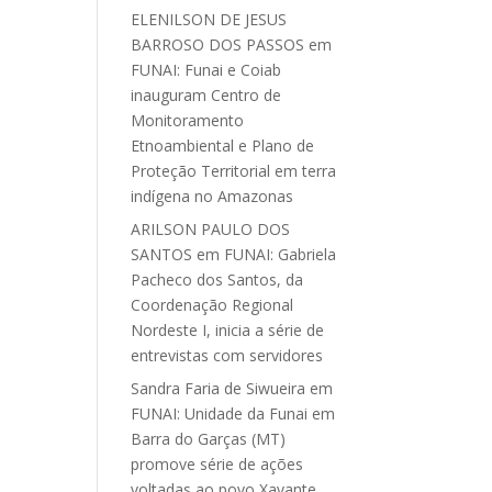
ELENILSON DE JESUS
BARROSO DOS PASSOS
em
FUNAI: Funai e Coiab
inauguram Centro de
Monitoramento
Etnoambiental e Plano de
Proteção Territorial em terra
indígena no Amazonas
ARILSON PAULO DOS
SANTOS
em
FUNAI: Gabriela
Pacheco dos Santos, da
Coordenação Regional
Nordeste I, inicia a série de
entrevistas com servidores
Sandra Faria de Siwueira
em
FUNAI: Unidade da Funai em
Barra do Garças (MT)
promove série de ações
voltadas ao povo Xavante