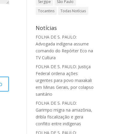
Sergipe
São Paulo
Tocantins
Todas Notícias
Notícias
FOLHA DE S. PAULO:
Advogada indígena assume
comando do Repórter Eco na
TV Cultura
FOLHA DE S. PAULO: Justiça
Federal ordena ações
urgentes para povo maxakali
em Minas Gerais, por colapso
sanitário
FOLHA DE S. PAULO:
Garimpo migra na amazônia,
dribla fiscalização e gera
conflito entre indígenas
FOLHA DE S. PAULO: