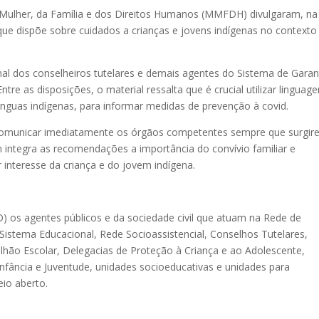
a Mulher, da Família e dos Direitos Humanos (MMFDH) divulgaram, na
que dispõe sobre cuidados a crianças e jovens indígenas no contexto
nal dos conselheiros tutelares e demais agentes do Sistema de Garan
tre as disposições, o material ressalta que é crucial utilizar linguag
línguas indígenas, para informar medidas de prevenção à covid.
e comunicar imediatamente os órgãos competentes sempre que surgi
integra as recomendações a importância do convívio familiar e
interesse da criança e do jovem indígena.
D) os agentes públicos e da sociedade civil que atuam na Rede de
istema Educacional, Rede Socioassistencial, Conselhos Tutelares,
talhão Escolar, Delegacias de Proteção à Criança e ao Adolescente,
Infância e Juventude, unidades socioeducativas e unidades para
io aberto.