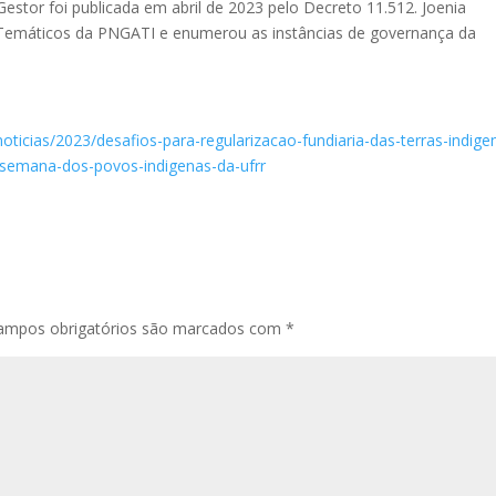
estor foi publicada em abril de 2023 pelo Decreto 11.512. Joenia
s Temáticos da PNGATI e enumerou as instâncias de governança da
oticias/2023/desafios-para-regularizacao-fundiaria-das-terras-indige
-semana-dos-povos-indigenas-da-ufrr
ampos obrigatórios são marcados com
*