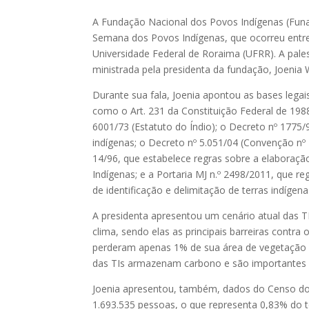
A Fundação Nacional dos Povos Indígenas (Funai
Semana dos Povos Indígenas, que ocorreu entre
Universidade Federal de Roraima (UFRR). A pales
ministrada pela presidenta da fundação, Joenia
Durante sua fala, Joenia apontou as bases legai
como o Art. 231 da Constituição Federal de 1988,
6001/73 (Estatuto do Índio); o Decreto nº 1775
indígenas; o Decreto nº 5.051/04 (Convenção nº 
14/96, que estabelece regras sobre a elaboração
Indígenas; e a Portaria MJ n.º 2498/2011, que r
de identificação e delimitação de terras indígena
A presidenta apresentou um cenário atual das TI
clima, sendo elas as principais barreiras contr
perderam apenas 1% de sua área de vegetação na
das TIs armazenam carbono e são importantes pa
Joenia apresentou, também, dados do Censo do
1.693.535 pessoas, o que representa 0,83% do 