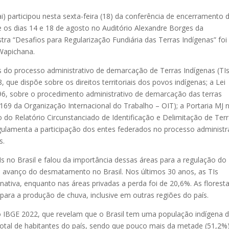
) participou nesta sexta-feira (18) da conferência de encerramento 
 os dias 14 e 18 de agosto no Auditório Alexandre Borges da
tra “Desafios para Regularização Fundiária das Terras Indígenas” foi
 Wapichana.
s do processo administrativo de demarcação de Terras Indígenas (TIs
 que dispõe sobre os direitos territoriais dos povos indígenas; a Lei
/96, sobre o procedimento administrativo de demarcação das terras
169 da Organização Internacional do Trabalho – OIT); a Portaria MJ n
 do Relatório Circunstanciado de Identificação e Delimitação de Ter
egulamenta a participação dos entes federados no processo administr
s.
s no Brasil e falou da importância dessas áreas para a regulação do
a o avanço do desmatamento no Brasil. Nos últimos 30 anos, as TIs
tiva, enquanto nas áreas privadas a perda foi de 20,6%. As florest
ra a produção de chuva, inclusive em outras regiões do país.
 IBGE 2022, que revelam que o Brasil tem uma população indígena 
total de habitantes do país, sendo que pouco mais da metade (51,2%