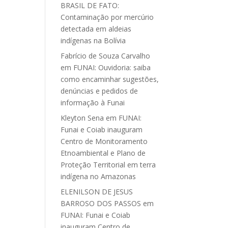
BRASIL DE FATO:
Contaminação por mercúrio
detectada em aldeias
indígenas na Bolívia
Fabrício de Souza Carvalho
em
FUNAI: Ouvidoria: saiba
como encaminhar sugestões,
denúncias e pedidos de
informação à Funai
Kleyton Sena
em
FUNAI:
Funai e Coiab inauguram
Centro de Monitoramento
Etnoambiental e Plano de
Proteção Territorial em terra
indígena no Amazonas
ELENILSON DE JESUS
BARROSO DOS PASSOS
em
FUNAI: Funai e Coiab
inauguram Centro de