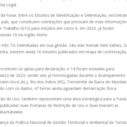
ia Legal.
 da Funai. Entre os Estudos de Identificação e Delimitação, encontra
 país, que constituem solicitações que precisam de mais informaçõe
 Trabalho (GTs) para estudos em curso e, em 2023, já foram
sendo 10 na região Norte.
 três TIs Delimitadas em sua gestão. São elas Krenak Sete Salões, 
enta, existem ainda 16 estudos publicados em etapa de contestação
ncontram-se aptas para declaração, e 14 foram enviadas para
março de 2023, sendo seis já homologadas durante o Acampamento
, Kariri-Xocó (AL), Rio dos Índios (RS), Tremembé da Barra do Mundaú
rdo com os dados, 47 terras ainda aguardam demarcação física.
ção de Uso, também representam uma área estratégica para a Funai
publicadas suas Portarias de Restrição de Uso e duas tiveram as
úba/Katawixi.
ança da Política Nacional de Gestão Territorial e Ambiental de Terras