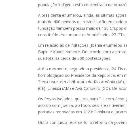
população indígena está concentrada na Amazôn
A presidenta enumerou, ainda, as últimas ações
mais de 400 pedidos de reivindicação em todo o
fundação também possui mais de 130 Grupos de
constituídos/recompostos/modificados 27 GTs, 
Em relação às delimitações, Joenia enumerou as
Bapin e Kapot Ninhore. De acordo com a presid
que totaliza cerca de 300 contestações.
Até o momento, segundo a presidenta, 24 TIs e
homologação do Presidente da República, em 
Terra Livre, em abril: Arara do Rio Amônia (AC)
(CE), Uneiuxi (AM) e Avá-Canoeiro (GO). De aco
Os Povos Isolados, que ocupam TIs com Restri
acordo com Joenia, ao todo, seis áreas tiveram 
portarias renovadas em 2023: Piripkura e Jacare
Outra conquista recente foi o retorno da govern