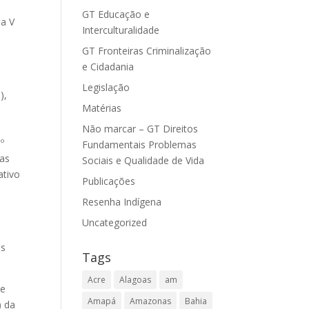
GT Educação e
da V
Interculturalidade
GT Fronteiras Criminalização
e Cidadania
Legislação
),
Matérias
Não marcar – GT Direitos
º
Fundamentais Problemas
ras
Sociais e Qualidade de Vida
ativo
Publicações
Resenha Indígena
Uncategorized
as
Tags
Acre
Alagoas
am
de
Amapá
Amazonas
Bahia
) da