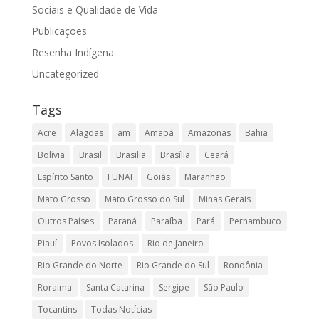
Sociais e Qualidade de Vida
Publicações
Resenha Indígena
Uncategorized
Tags
Acre
Alagoas
am
Amapá
Amazonas
Bahia
Bolívia
Brasil
Brasilia
Brasília
Ceará
Espírito Santo
FUNAI
Goiás
Maranhão
Mato Grosso
Mato Grosso do Sul
Minas Gerais
Outros Países
Paraná
Paraíba
Pará
Pernambuco
Piauí
Povos Isolados
Rio de Janeiro
Rio Grande do Norte
Rio Grande do Sul
Rondônia
Roraima
Santa Catarina
Sergipe
São Paulo
Tocantins
Todas Notícias