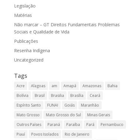
Legislação
Matérias
Não marcar – GT Direitos Fundamentais Problemas
Sociais e Qualidade de Vida
Publicações
Resenha Indígena
Uncategorized
Tags
Acre
Alagoas
am
Amapá
Amazonas
Bahia
Bolívia
Brasil
Brasilia
Brasília
Ceará
Espírito Santo
FUNAI
Goiás
Maranhão
Mato Grosso
Mato Grosso do Sul
Minas Gerais
Outros Países
Paraná
Paraíba
Pará
Pernambuco
Piauí
Povos Isolados
Rio de Janeiro