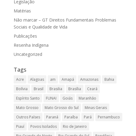
Legislação
Matérias
Não marcar – GT Direitos Fundamentais Problemas
Sociais e Qualidade de Vida
Publicações
Resenha Indígena
Uncategorized
Tags
Acre
Alagoas
am
Amapá
Amazonas
Bahia
Bolívia
Brasil
Brasilia
Brasília
Ceará
Espírito Santo
FUNAI
Goiás
Maranhão
Mato Grosso
Mato Grosso do Sul
Minas Gerais
Outros Países
Paraná
Paraíba
Pará
Pernambuco
Piauí
Povos Isolados
Rio de Janeiro
Rio Grande do Norte
Rio Grande do Sul
Rondônia