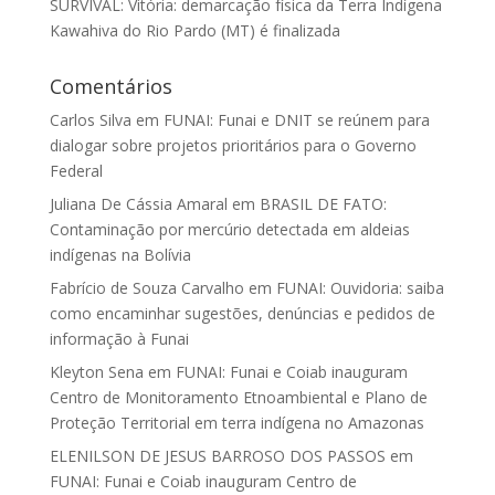
SURVIVAL: Vitória: demarcação física da Terra Indígena
Kawahiva do Rio Pardo (MT) é finalizada
Comentários
Carlos Silva
em
FUNAI: Funai e DNIT se reúnem para
dialogar sobre projetos prioritários para o Governo
Federal
Juliana De Cássia Amaral
em
BRASIL DE FATO:
Contaminação por mercúrio detectada em aldeias
indígenas na Bolívia
Fabrício de Souza Carvalho
em
FUNAI: Ouvidoria: saiba
como encaminhar sugestões, denúncias e pedidos de
informação à Funai
Kleyton Sena
em
FUNAI: Funai e Coiab inauguram
Centro de Monitoramento Etnoambiental e Plano de
Proteção Territorial em terra indígena no Amazonas
ELENILSON DE JESUS BARROSO DOS PASSOS
em
FUNAI: Funai e Coiab inauguram Centro de