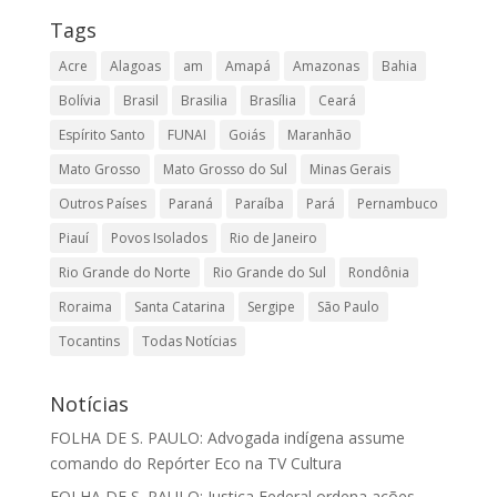
Tags
Acre
Alagoas
am
Amapá
Amazonas
Bahia
Bolívia
Brasil
Brasilia
Brasília
Ceará
Espírito Santo
FUNAI
Goiás
Maranhão
Mato Grosso
Mato Grosso do Sul
Minas Gerais
Outros Países
Paraná
Paraíba
Pará
Pernambuco
Piauí
Povos Isolados
Rio de Janeiro
Rio Grande do Norte
Rio Grande do Sul
Rondônia
Roraima
Santa Catarina
Sergipe
São Paulo
Tocantins
Todas Notícias
Notícias
FOLHA DE S. PAULO: Advogada indígena assume
comando do Repórter Eco na TV Cultura
FOLHA DE S. PAULO: Justiça Federal ordena ações