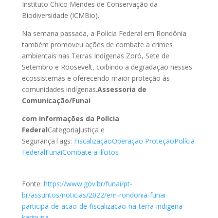
Instituto Chico Mendes de Conservação da
Biodiversidade (ICMBio).
Na semana passada, a Polícia Federal em Rondônia
também promoveu ações de combate a crimes
ambientais nas Terras Indígenas Zoró, Sete de
Setembro e Roosevelt, coibindo a degradação nesses
ecossistemas e oferecendo maior proteção às
comunidades indígenas.
Assessoria de
Comunicação/Funai
com informações da Polícia
Federal
CategoriaJustiça e
SegurançaTags:
Fiscalização
Operação
Proteção
Polícia
Federal
Funai
Combate a ilícitos
Fonte:
https://www.gov.br/funai/pt-
br/assuntos/noticias/2022/em-rondonia-funai-
participa-de-acao-de-fiscalizacao-na-terra-indigena-
karipuna