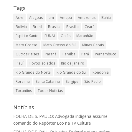
Tags
Acre
Alagoas
am
Amapá
Amazonas
Bahia
Bolívia
Brasil
Brasilia
Brasília
Ceará
Espírito Santo
FUNAI
Goiás
Maranhão
Mato Grosso
Mato Grosso do Sul
Minas Gerais
Outros Países
Paraná
Paraíba
Pará
Pernambuco
Piauí
Povos Isolados
Rio de Janeiro
Rio Grande do Norte
Rio Grande do Sul
Rondônia
Roraima
Santa Catarina
Sergipe
São Paulo
Tocantins
Todas Notícias
Notícias
FOLHA DE S. PAULO: Advogada indígena assume
comando do Repórter Eco na TV Cultura
FOLHA DE S. PAULO: Justiça Federal ordena ações