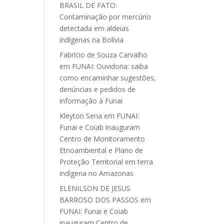
BRASIL DE FATO:
Contaminação por mercúrio
detectada em aldeias
indígenas na Bolívia
Fabrício de Souza Carvalho
em
FUNAI: Ouvidoria: saiba
como encaminhar sugestões,
denúncias e pedidos de
informação à Funai
Kleyton Sena
em
FUNAI:
Funai e Coiab inauguram
Centro de Monitoramento
Etnoambiental e Plano de
Proteção Territorial em terra
indígena no Amazonas
ELENILSON DE JESUS
BARROSO DOS PASSOS
em
FUNAI: Funai e Coiab
inauguram Centro de