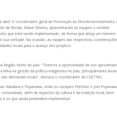
de abril. O coordenador-geral de Promoção ao Etnodesenvolvimento 
ão de Renda, Elaine Oliveira, apresentaram às equipes o modelo
ento que está sendo implementado, de forma que atinja um número
do sua vontade. Na ocasião, as equipes das respectivas coordenaçõe
lidades locais para o avanço dos projetos.
o na Região Norte do país. “Tivemos a oportunidade de nos aproxima
linha na gestão da política indigenista no país, principalmente leva
ão das demandas locais”, destaca o coordenador da CGETNO.
nas Katukina e Puyanawa, onde os caciques Petrônio e Joel Puyanaw
 comunidade, além de aspectos da cultura e da tradição local, bem
o e os que ainda pretendem implementar.