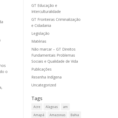
GT Educação e
Interculturalidade
GT Fronteiras Criminalização
da
e Cidadania
Legislação
s
Matérias
Não marcar – GT Direitos
Fundamentais Problemas
Sociais e Qualidade de Vida
rmos
Publicações
ndo o
Resenha Indígena
Uncategorized
a,
Tags
Acre
Alagoas
am
Amapá
Amazonas
Bahia