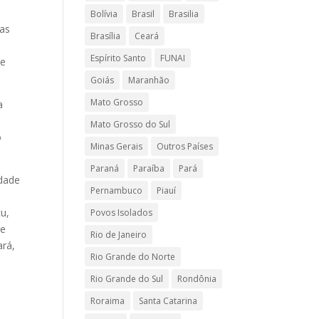
Bolívia
Brasil
Brasilia
ias
Brasília
Ceará
Espírito Santo
FUNAI
de
Goiás
Maranhão
Mato Grosso
a
Mato Grosso do Sul
o
Minas Gerais
Outros Países
Paraná
Paraíba
Pará
idade
Pernambuco
Piauí
,
u,
Povos Isolados
re
Rio de Janeiro
ará,
Rio Grande do Norte
Rio Grande do Sul
Rondônia
Roraima
Santa Catarina