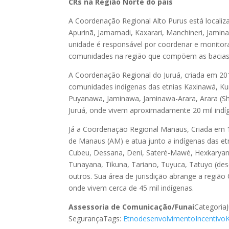
CRs na Região Norte do país
A Coordenação Regional Alto Purus está localiza
Apurinã, Jamamadi, Kaxarari, Manchineri, Jamina
unidade é responsável por coordenar e monitor
comunidades na região que compõem as bacias d
A Coordenação Regional do Juruá, criada em 2012
comunidades indígenas das etnias Kaxinawá, Ku
Puyanawa, Jaminawa, Jaminawa-Arara, Arara (Sh
Juruá, onde vivem aproximadamente 20 mil indí
Já a Coordenação Regional Manaus, Criada em 19
de Manaus (AM) e atua junto a indígenas das e
Cubeu, Dessana, Deni, Sateré-Mawé, Hexkaryan
Tunayana, Tikuna, Tariano, Tuyuca, Tatuyo (des
outros. Sua área de jurisdição abrange a regiã
onde vivem cerca de 45 mil indígenas.
Assessoria de Comunicação/Funai
CategoriaJ
SegurançaTags:
Etnodesenvolvimento
Incentivo