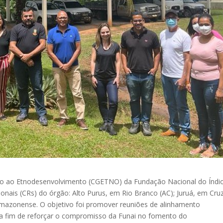
 ao Etnodesenvolvimento (CGETNO) da Fundação Nacional do Índi
ionais (CRs) do órgão: Alto Purus, em Rio Branco (AC); Juruá, em Cru
 amazonense. O objetivo foi promover reuniões de alinhamento
 a fim de reforçar o compromisso da Funai no fomento do