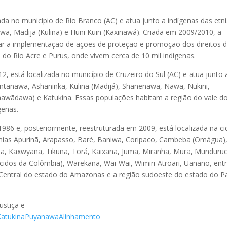
da no município de Rio Branco (AC) e atua junto a indígenas das etn
wa, Madija (Kulina) e Huni Kuin (Kaxinawá). Criada em 2009/2010, a
ar a implementação de ações de proteção e promoção dos direitos 
o Rio Acre e Purus, onde vivem cerca de 10 mil indígenas.
, está localizada no município de Cruzeiro do Sul (AC) e atua junto 
ntanawa, Ashaninka, Kulina (Madijá), Shanenawa, Nawa, Nukini,
awãdawa) e Katukina. Essas populações habitam a região do vale d
genas.
86 e, posteriormente, reestruturada em 2009, está localizada na c
tnias Apurinã, Arapasso, Baré, Baniwa, Coripaco, Cambeba (Omágua)
a, Kaxwyana, Tikuna, Torá, Kaixana, Juma, Miranha, Mura, Munduruc
cidos da Colômbia), Warekana, Wai-Wai, Wimiri-Atroari, Uanano, ent
o Central do estado do Amazonas e a região sudoeste do estado do P
ustiça e
Katukina
Puyanawa
Alinhamento