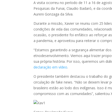
A visita ocorreu no período de 11 a 16 de ago
Pesquisas da Funai, Claudio Badaró, e da coord
Aureni Gonzaga da Silva.
Durante a missão, Xavier se reuniu com 25 lidera
condições de vida das comunidades, relacionad
ocasião, o presidente foi enfático ao reforçar
a pandemia, e aproveitou para reiterar o comp
“Estamos garantindo a segurança alimentar do
etnodesenvolvimento. Viemos aqui trazer propos
sua própria história. Por isso, queremos um diál
declaração em vídeo
.
O presidente também destacou o trabalho do go
circulação de fake news. “Não se deixem levar pe
brasileiro estão ao lodo dos indígenas. Isso é m
compromisso com as comunidades”, salientou X