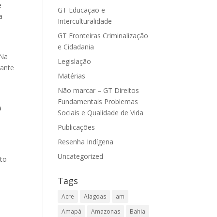
e
GT Educação e
a
Interculturalidade
GT Fronteiras Criminalização
e Cidadania
 Na
Legislação
rante
Matérias
Não marcar – GT Direitos
Fundamentais Problemas
a
Sociais e Qualidade de Vida
Publicações
Resenha Indígena
Uncategorized
ito
Tags
Acre
Alagoas
am
Amapá
Amazonas
Bahia