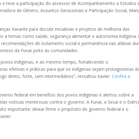
sto e teve a participação do assessor de Acompanhamento a Estudos 
enadora de Gênero, Assuntos Geracionais e Participação Social, Mari
nças Xavante para discutir iniciativas e projetos de melhoria das
os a temas como saúde, segurança alimentar e autonomia indígena.
 as recomendações de isolamento social e permanência nas aldeias du
romisso da Funai junto às comunidades.
s povos indígenas, e ao mesmo tempo, fortalecendo o
tas efetivas e práticas para que os indígenas sejam protagonistas d
ogo direto, forte, sem intermediários”, ressaltou Xavier.
Confira a
verno federal em benefício dos povos indígenas e alertou sobre a
las notícias mentirosas contra o governo. A Funai, a Sesai e o Exérc
uito importante: deixar firme o propósito do governo federal e o
avier.