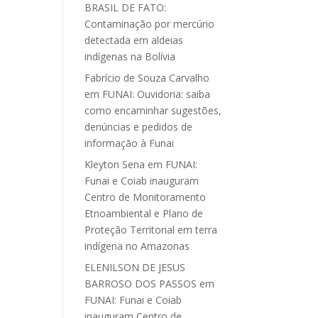
BRASIL DE FATO:
Contaminação por mercúrio
detectada em aldeias
indígenas na Bolívia
Fabrício de Souza Carvalho
em
FUNAI: Ouvidoria: saiba
como encaminhar sugestões,
denúncias e pedidos de
informação à Funai
Kleyton Sena
em
FUNAI:
Funai e Coiab inauguram
Centro de Monitoramento
Etnoambiental e Plano de
Proteção Territorial em terra
indígena no Amazonas
ELENILSON DE JESUS
BARROSO DOS PASSOS
em
FUNAI: Funai e Coiab
inauguram Centro de