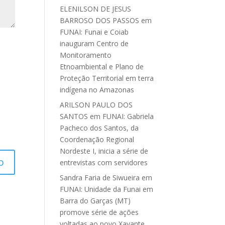
ELENILSON DE JESUS
BARROSO DOS PASSOS
em
FUNAI: Funai e Coiab
inauguram Centro de
Monitoramento
Etnoambiental e Plano de
Proteção Territorial em terra
indígena no Amazonas
ARILSON PAULO DOS
SANTOS
em
FUNAI: Gabriela
Pacheco dos Santos, da
Coordenação Regional
Nordeste I, inicia a série de
entrevistas com servidores
Sandra Faria de Siwueira
em
FUNAI: Unidade da Funai em
Barra do Garças (MT)
promove série de ações
voltadas ao povo Xavante