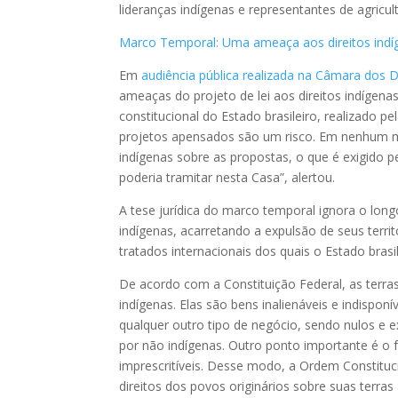
lideranças indígenas e representantes de agricul
Marco Temporal: Uma ameaça aos direitos indíg
Em
audiência pública realizada na Câmara dos 
ameaças do projeto de lei aos direitos indígena
constitucional do Estado brasileiro, realizado p
projetos apensados são um risco. Em nenhum m
indígenas sobre as propostas, o que é exigido pe
poderia tramitar nesta Casa”, alertou.
A tese jurídica do marco temporal ignora o long
indígenas, acarretando a expulsão de seus territ
tratados internacionais dos quais o Estado brasil
De acordo com a Constituição Federal, as terra
indígenas. Elas são bens inalienáveis e indispo
qualquer outro tipo de negócio, sendo nulos e
por não indígenas. Outro ponto importante é o f
imprescritíveis. Desse modo, a Ordem Constitucio
direitos dos povos originários sobre suas terra