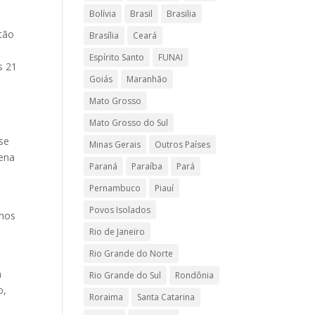
Bolívia
Brasil
Brasilia
stão
Brasília
Ceará
Espírito Santo
FUNAI
s 21
Goiás
Maranhão
Mato Grosso
a
Mato Grosso do Sul
se
Minas Gerais
Outros Países
gena
Paraná
Paraíba
Pará
Pernambuco
Piauí
Povos Isolados
imos
n
Rio de Janeiro
Rio Grande do Norte
a
Rio Grande do Sul
Rondônia
o,
Roraima
Santa Catarina