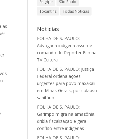
Sergipe
São Paulo
Tocantins
Todas Notícias
a as
Notícias
ver
FOLHA DE S. PAULO:
Advogada indígena assume
comando do Repórter Eco na
uer
TV Cultura
FOLHA DE S. PAULO: Justiça
ovos
Federal ordena ações
em
urgentes para povo maxakali
em Minas Gerais, por colapso
sanitário
FOLHA DE S. PAULO:
e
Garimpo migra na amazônia,
dribla fiscalização e gera
conflito entre indígenas
FOLHA DE S. PAULO: