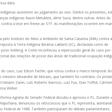
essa data.
a indígenas assistirem ao julgamento ao vivo. Dentre os presentes, e
anças indígenas Raoni Metuktire, Almir Suruí, dentre outras. Antes do
am contra a tese em frente ao STF. As manifestações ocorrem em mai
a pelo Instituto do Meio a Ambiente de Santa Catarina (IMA) contra 
reposta à Terra Indígena Ibirama-Laklanõ (SC), declarada como de
 povo Xokleng. A Corte reconheceu a repercussão geral do caso por 
ucional das relações de posse das áreas de tradicional ocupação indí
 do caso, Luiz Edson Fachin, que votou contra o marco temporal; do
do ministro Alexandre de Moraes, que também foi contrário. Os próx
ristiano Zanin, Luís Roberto Barroso, Luiz Fux, Dias Toffoli, Cárme
Rosa Weber.
Reforma Agrária do Senado Federal discutiu e aprovou o PL. Durante 
a Wapichana, denunciou os retrocessos que o PL representa, atentand
uição Federal de 1988. Também participaram do debate parlamentares,