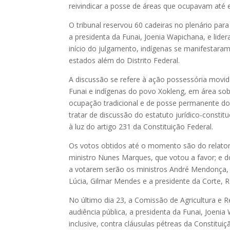
reivindicar a posse de áreas que ocupavam até 
O tribunal reservou 60 cadeiras no plenário par
a presidenta da Funai, Joenia Wapichana, e lider
início do julgamento, indígenas se manifestar
estados além do Distrito Federal.
A discussão se refere à ação possessória movid
Funai e indígenas do povo Xokleng, em área sob
ocupação tradicional e de posse permanente do
tratar de discussão do estatuto jurídico-constit
à luz do artigo 231 da Constituição Federal.
Os votos obtidos até o momento são do relator
ministro Nunes Marques, que votou a favor; e 
a votarem serão os ministros André Mendonça, C
Lúcia, Gilmar Mendes e a presidente da Corte, 
No último dia 23, a Comissão de Agricultura e 
audiência pública, a presidenta da Funai, Joeni
inclusive, contra cláusulas pétreas da Constit