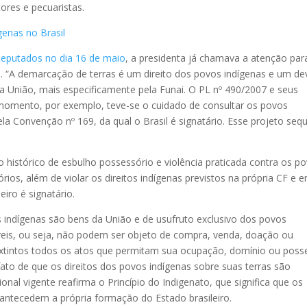
tores e pecuaristas.
enas no Brasil
Deputados no dia 16 de maio
, a presidenta já chamava a atenção par
s. “A demarcação de terras é um direito dos povos indígenas e um de
ela União, mais especificamente pela Funai. O PL nº 490/2007 e seus
omento, por exemplo, teve-se o cuidado de consultar os povos
la Convenção nº 169, da qual o Brasil é signatário. Esse projeto seq
o histórico de esbulho possessório e violência praticada contra os p
órios, além de violar os direitos indígenas previstos na própria CF e 
eiro é signatário.
s indígenas são bens da União e de usufruto exclusivo dos povos
níveis, ou seja, não podem ser objeto de compra, venda, doação ou
 extintos todos os atos que permitam sua ocupação, domínio ou poss
ato de que os direitos dos povos indígenas sobre suas terras são
nal vigente reafirma o Princípio do Indigenato, que significa que os
s antecedem a própria formação do Estado brasileiro.