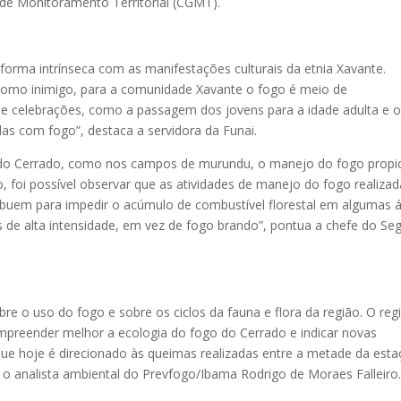
de Monitoramento Territorial (CGMT).
forma intrínseca com as manifestações culturais da etnia Xavante.
 como inimigo, para a comunidade Xavante o fogo é meio de
is e celebrações, como a passagem dos jovens para a idade adulta e 
as com fogo”, destaca a servidora da Funai.
 do Cerrado, como nos campos de murundu, o manejo do fogo propic
o, foi possível observar que as atividades de manejo do fogo realiza
ibuem para impedir o acúmulo de combustível florestal em algumas 
os de alta intensidade, em vez de fogo brando”, pontua a chefe do Se
 o uso do fogo e sobre os ciclos da fauna e flora da região. O re
compreender melhor a ecologia do fogo do Cerrado e indicar novas
ue hoje é direcionado às queimas realizadas entre a metade da est
o analista ambiental do Prevfogo/Ibama Rodrigo de Moraes Falleiro