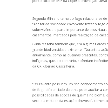
ponto focal de MIF da Copi/Coordenação-Geral 
Segundo Glínia, o tema do fogo relaciona-se de 
“Apesar da sociedade envolvente tratar o fogo
sobrevivência e parte importante de seus ritua
casamentos, marcados pela realização de caçad
Glínia ressalta também que, em algumas áreas
grande biodiversidade existente. “Durante a açã
anualmente, como as queimas prescritas, contr
indígenas, que, do contrário, sofreriam incêndi
da CR Ribeirão Cascalheira.
“Os Xavante possuem um rico conhecimento sobre
de fogo diferenciado da etnia pode auxiliar a 
possibilidades de épocas de queima no bioma, q
seca e a metade da estação chuvosa”, comenta 