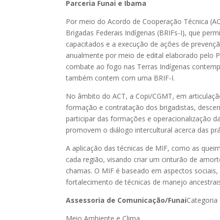
Parceria Funai e Ibama
Por meio do Acordo de Cooperação Técnica (ACT
Brigadas Federais Indígenas (BRIFs-I), que per
capacitados e a execução de ações de prevenção
anualmente por meio de edital elaborado pelo P
combate ao fogo nas Terras Indígenas contempla
também contem com uma BRIF-I.
No âmbito do ACT, a Copi/CGMT, em articulaçã
formação e contratação dos brigadistas, descen
participar das formações e operacionalização d
promovem o diálogo intercultural acerca das pr
A aplicação das técnicas de MIF, como as queim
cada região, visando criar um cinturão de amor
chamas. O MIF é baseado em aspectos sociais, 
fortalecimento de técnicas de manejo ancestrais
Assessoria de Comunicação/Funai
Categoria
Meio Ambiente e Clima