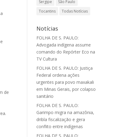
Sergipe
São Paulo
Tocantins
Todas Notícias
ma
Notícias
FOLHA DE S. PAULO:
te
Advogada indígena assume
comando do Repórter Eco na
TV Cultura
FOLHA DE S. PAULO: Justiça
Federal ordena ações
urgentes para povo maxakali
em Minas Gerais, por colapso
em de
sanitário
FOLHA DE S. PAULO:
Garimpo migra na amazônia,
rea.
dribla fiscalização e gera
conflito entre indígenas
FOLHA DE S. PAULO: