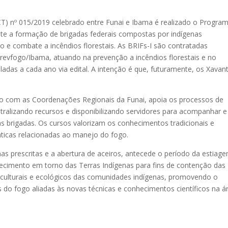
) nº 015/2019 celebrado entre Funai e Ibama é realizado o Progra
mite a formação de brigadas federais compostas por indígenas
 e combate a incêndios florestais. As BRIFs-I são contratadas
revfogo/Ibama, atuando na prevenção a incêndios florestais e no
das a cada ano via edital. A intenção é que, futuramente, os Xavan
o com as Coordenações Regionais da Funai, apoia os processos de
tralizando recursos e disponibilizando servidores para acompanhar e
as brigadas. Os cursos valorizam os conhecimentos tradicionais e
áticas relacionadas ao manejo do fogo.
as prescritas e a abertura de aceiros, antecede o período da estiag
tecimento em torno das Terras Indígenas para fins de contenção das
culturais e ecológicos das comunidades indígenas, promovendo o
 do fogo aliadas às novas técnicas e conhecimentos científicos na á