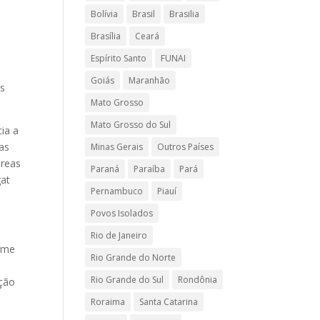
Bolívia
Brasil
Brasilia
Brasília
Ceará
Espírito Santo
FUNAI
Goiás
Maranhão
os
Mato Grosso
Mato Grosso do Sul
ia a
das
Minas Gerais
Outros Países
áreas
Paraná
Paraíba
Pará
gat
Pernambuco
Piauí
Povos Isolados
Rio de Janeiro
gime
Rio Grande do Norte
Rio Grande do Sul
Rondônia
ação
.
Roraima
Santa Catarina