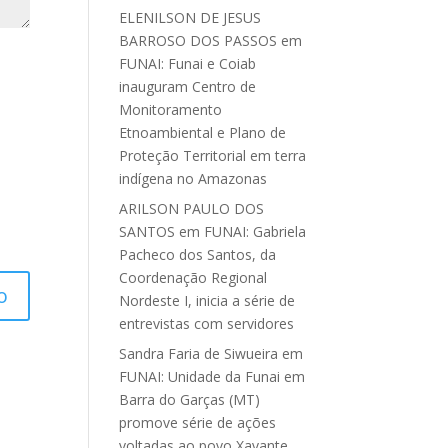
ELENILSON DE JESUS
BARROSO DOS PASSOS
em
FUNAI: Funai e Coiab
inauguram Centro de
Monitoramento
Etnoambiental e Plano de
Proteção Territorial em terra
indígena no Amazonas
ARILSON PAULO DOS
SANTOS
em
FUNAI: Gabriela
Pacheco dos Santos, da
Coordenação Regional
Nordeste I, inicia a série de
entrevistas com servidores
Sandra Faria de Siwueira
em
FUNAI: Unidade da Funai em
Barra do Garças (MT)
promove série de ações
voltadas ao povo Xavante