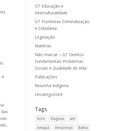
GT Educação e
ões
Interculturalidade
GT Fronteiras Criminalização
s
e Cidadania
Legislação
Matérias
Não marcar – GT Direitos
Fundamentais Problemas
do
Sociais e Qualidade de Vida
s e
Publicações
Resenha Indígena
Uncategorized
ma
Tags
o das
ovas
Acre
Alagoas
am
ndo,
Amapá
Amazonas
Bahia