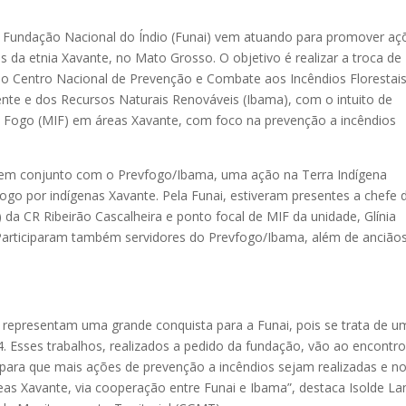
da Fundação Nacional do Índio (Funai) vem atuando para promover aç
 da etnia Xavante, no Mato Grosso. O objetivo é realizar a troca de
 o Centro Nacional de Prevenção e Combate aos Incêndios Florestai
ente e dos Recursos Naturais Renováveis (Ibama), com o intuito de
o Fogo (MIF) em áreas Xavante, com foco na prevenção a incêndios
u, em conjunto com o Prevfogo/Ibama, uma ação na Terra Indígena
ogo por indígenas Xavante. Pela Funai, estiveram presentes a chefe 
) da CR Ribeirão Cascalheira e ponto focal de MIF da unidade, Glínia
. Participaram também servidores do Prevfogo/Ibama, além de ancião
 representam uma grande conquista para a Funai, pois se trata de u
. Esses trabalhos, realizados a pedido da fundação, vão ao encontr
 para que mais ações de prevenção a incêndios sejam realizadas e n
as Xavante, via cooperação entre Funai e Ibama”, destaca Isolde La