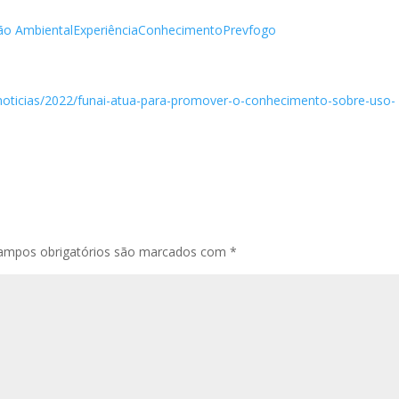
ão Ambiental
Experiência
Conhecimento
Prevfogo
/noticias/2022/funai-atua-para-promover-o-conhecimento-sobre-uso-
ampos obrigatórios são marcados com
*