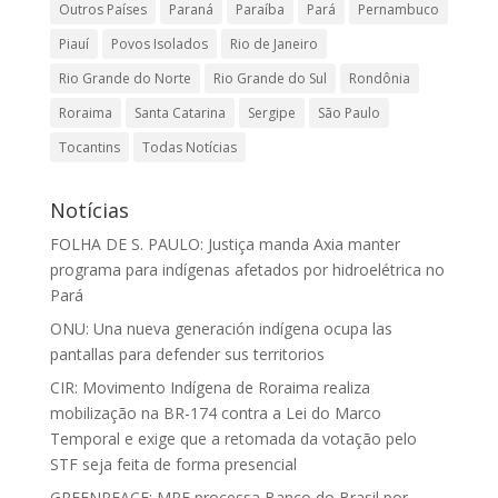
Outros Países
Paraná
Paraíba
Pará
Pernambuco
Piauí
Povos Isolados
Rio de Janeiro
Rio Grande do Norte
Rio Grande do Sul
Rondônia
Roraima
Santa Catarina
Sergipe
São Paulo
Tocantins
Todas Notícias
Notícias
FOLHA DE S. PAULO: Justiça manda Axia manter
programa para indígenas afetados por hidroelétrica no
Pará
ONU: Una nueva generación indígena ocupa las
pantallas para defender sus territorios
CIR: Movimento Indígena de Roraima realiza
mobilização na BR-174 contra a Lei do Marco
Temporal e exige que a retomada da votação pelo
STF seja feita de forma presencial
GREENPEACE: MPF processa Banco do Brasil por