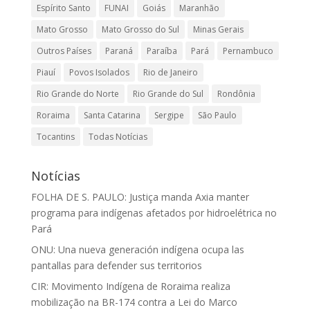
Espírito Santo
FUNAI
Goiás
Maranhão
Mato Grosso
Mato Grosso do Sul
Minas Gerais
Outros Países
Paraná
Paraíba
Pará
Pernambuco
Piauí
Povos Isolados
Rio de Janeiro
Rio Grande do Norte
Rio Grande do Sul
Rondônia
Roraima
Santa Catarina
Sergipe
São Paulo
Tocantins
Todas Notícias
Notícias
FOLHA DE S. PAULO: Justiça manda Axia manter
programa para indígenas afetados por hidroelétrica no
Pará
ONU: Una nueva generación indígena ocupa las
pantallas para defender sus territorios
CIR: Movimento Indígena de Roraima realiza
mobilização na BR-174 contra a Lei do Marco