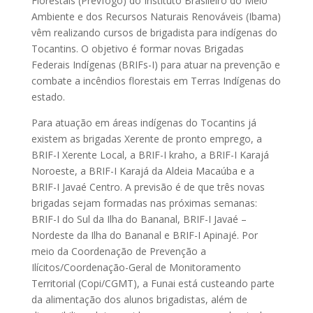
Florestais (Prevfogo) do Instituto Brasileiro do Meio
Ambiente e dos Recursos Naturais Renováveis (Ibama)
vêm realizando cursos de brigadista para indígenas do
Tocantins. O objetivo é formar novas Brigadas
Federais Indígenas (BRIFs-I) para atuar na prevenção e
combate a incêndios florestais em Terras Indígenas do
estado.
Para atuação em áreas indígenas do Tocantins já
existem as brigadas Xerente de pronto emprego, a
BRIF-I Xerente Local, a BRIF-I kraho, a BRIF-I Karajá
Noroeste, a BRIF-I Karajá da Aldeia Macaúba e a
BRIF-I Javaé Centro. A previsão é de que três novas
brigadas sejam formadas nas próximas semanas:
BRIF-I do Sul da Ilha do Bananal, BRIF-I Javaé –
Nordeste da Ilha do Bananal e BRIF-I Apinajé. Por
meio da Coordenação de Prevenção a
Ilícitos/Coordenação-Geral de Monitoramento
Territorial (Copi/CGMT), a Funai está custeando parte
da alimentação dos alunos brigadistas, além de