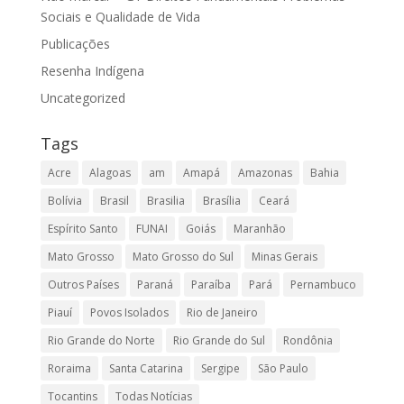
Sociais e Qualidade de Vida
Publicações
Resenha Indígena
Uncategorized
Tags
Acre
Alagoas
am
Amapá
Amazonas
Bahia
Bolívia
Brasil
Brasilia
Brasília
Ceará
Espírito Santo
FUNAI
Goiás
Maranhão
Mato Grosso
Mato Grosso do Sul
Minas Gerais
Outros Países
Paraná
Paraíba
Pará
Pernambuco
Piauí
Povos Isolados
Rio de Janeiro
Rio Grande do Norte
Rio Grande do Sul
Rondônia
Roraima
Santa Catarina
Sergipe
São Paulo
Tocantins
Todas Notícias