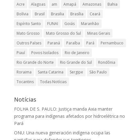
Acre
Alagoas
am
Amapá
Amazonas
Bahia
Bolívia
Brasil
Brasilia
Brasília
Ceará
Espírito Santo
FUNAI
Goiás
Maranhão
Mato Grosso
Mato Grosso do Sul
Minas Gerais
Outros Países
Paraná
Paraíba
Pará
Pernambuco
Piauí
Povos Isolados
Rio de Janeiro
Rio Grande do Norte
Rio Grande do Sul
Rondônia
Roraima
Santa Catarina
Sergipe
São Paulo
Tocantins
Todas Notícias
Notícias
FOLHA DE S. PAULO: Justiça manda Axia manter
programa para indígenas afetados por hidroelétrica no
Pará
ONU: Una nueva generación indígena ocupa las
pantallas para defender sus territorios