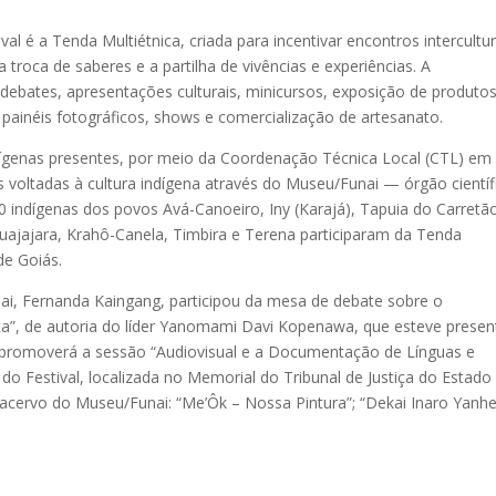
al é a Tenda Multiétnica, criada para incentivar encontros intercultur
troca de saberes e a partilha de vivências e experiências. A
 debates, apresentações culturais, minicursos, exposição de produtos
 painéis fotográficos, shows e comercialização de artesanato.
dígenas presentes, por meio da Coordenação Técnica Local (CTL) em
 voltadas à cultura indígena através do Museu/Funai — órgão científ
00 indígenas dos povos Avá-Canoeiro, Iny (Karajá), Tapuia do Carretã
Guajajara, Krahô-Canela, Timbira e Terena participaram da Tenda
de Goiás.
unai, Fernanda Kaingang, participou da mesa de debate sobre o
a”, de autoria do líder Yanomami Davi Kopenawa, que esteve presen
u promoverá a sessão “Audiovisual e a Documentação de Línguas e
2 do Festival, localizada no Memorial do Tribunal de Justiça do Estado
 acervo do Museu/Funai: “Me’Ôk – Nossa Pintura”; “Dekai Inaro Yanh