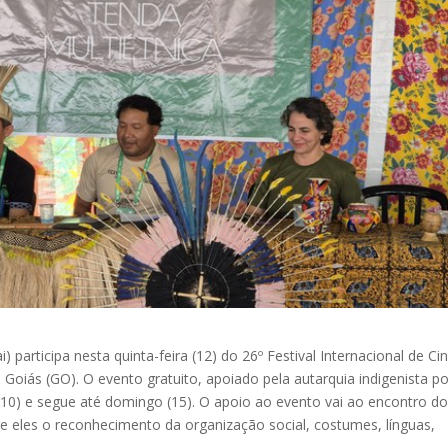
 participa nesta quinta-feira (12) do 26º Festival Internacional de C
 Goiás (GO). O evento gratuito, apoiado pela autarquia indigenista po
 (10) e segue até domingo (15). O apoio ao evento vai ao encontro d
re eles o reconhecimento da organização social, costumes, línguas,