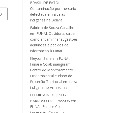
BRASIL DE FATO:
Contaminação por mercúrio
detectada em aldeias
indígenas na Bolívia
Fabrício de Souza Carvalho
em
FUNAI: Ouvidoria: saiba
como encaminhar sugestões,
denúncias e pedidos de
informação à Funai
Kleyton Sena
em
FUNAI:
Funai e Coiab inauguram
Centro de Monitoramento
Etnoambiental e Plano de
Proteção Territorial em terra
indígena no Amazonas
ELENILSON DE JESUS
BARROSO DOS PASSOS
em
FUNAI: Funai e Coiab
inauguram Centro de