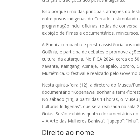
Isso porque uma das principais atrações do festiv
entre povos indígenas do Cerrado, estimulando a 
programação inclui oficinas, rodas de conversa,
exibição de filmes e documentários, minicursos,
A Funai acompanha e presta assistência aos in
Goiânia, e participa de debates e promove ações
cultural da autarquia. No FICA 2024, cerca de 5
Xavante, Kaingang, Apinajé, Kalapalo, Bororo, 
Multiétnica. O festival é realizado pelo Governo 
Nesta quinta-feira (12), a diretora do Museu/F
documentário “Kopenawa: sonhar a terra-florest
No sábado (14), a partir das 14 horas, o Muse
Culturas Indígenas”, que será realizada na sala 
Goiás. Serão exibidos quatro documentários do
– A Arte das Mulheres Baniwa”; “Japepo”; “Inhu”.
Direito ao nome