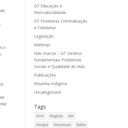
GT Educação e
ais
Interculturalidade
GT Fronteiras Criminalização
,
e Cidadania
Legislação
Matérias
ico-
Não marcar – GT Direitos
o,
Fundamentais Problemas
Sociais e Qualidade de Vida
Publicações
Resenha Indígena
te.
Uncategorized
 de
enke
Tags
Acre
Alagoas
am
Amapá
Amazonas
Bahia