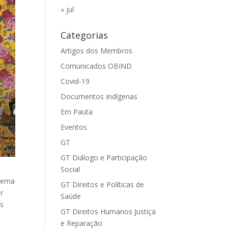
« jul
Categorias
Artigos dos Membros
Comunicados OBIND
Covid-19
Documentos Indígenas
Em Pauta
Eventos
GT
GT Diálogo e Participação
Social
inema
GT Direitos e Políticas de
r
Saúde
os
GT Direitos Humanos Justiça
e Reparação