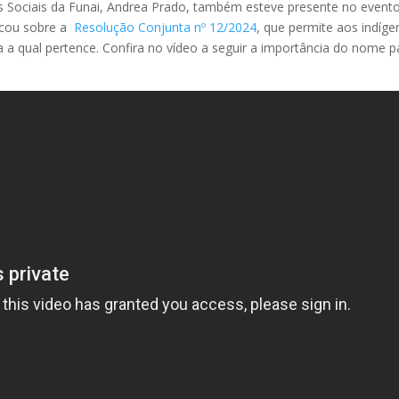
 Sociais da Funai, Andrea Prado, também esteve presente no event
licou sobre a
Resolução Conjunta nº 12/2024
, que permite aos indíge
mília a qual pertence. Confira no vídeo a seguir a importância do nome p