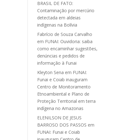
BRASIL DE FATO:
Contaminação por mercúrio
detectada em aldeias
indígenas na Bolívia
Fabrício de Souza Carvalho
em
FUNAI: Ouvidoria: saiba
como encaminhar sugestões,
denúncias e pedidos de
informação à Funai
Kleyton Sena
em
FUNAI:
Funai e Coiab inauguram
Centro de Monitoramento
Etnoambiental e Plano de
Proteção Territorial em terra
indígena no Amazonas
ELENILSON DE JESUS
BARROSO DOS PASSOS
em
FUNAI: Funai e Coiab
inauguram Centro de