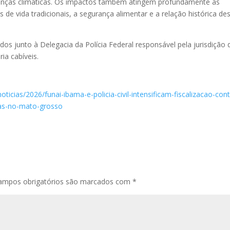
danças climáticas. Os impactos também atingem profundamente as
 vida tradicionais, a segurança alimentar e a relação histórica de
s junto à Delegacia da Polícia Federal responsável pela jurisdição 
ia cabíveis.
ticias/2026/funai-ibama-e-policia-civil-intensificam-fiscalizacao-cont
nas-no-mato-grosso
ampos obrigatórios são marcados com
*