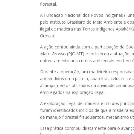
florestal.
A Fundação Nacional dos Povos Indígenas (Funai
pelo Instituto Brasileiro do Meio Ambiente e d
ilegal de madeira nas Terras Indígenas Apiaká/K
Grosso.
A ação contou ainda com a participação da Coor
Mato Grosso (PJC-MT) e fortaleceu a atuação in
enfrentamento aos crimes ambientais em territó
Durante a operação, um madeireiro responsável
apreendidos uma pistola, aparelhos celulares e v
acampamentos utilizados na atividade criminos
empregados na exploração ilegal.
A exploração ilegal de madeira é um dos princi
foram identificados indícios de que a madeira e
de manejo florestal fraudulentos, mecanismo util
Essa prática contribui diretamente para o av