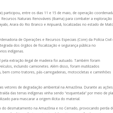
) participou, entre os dias 11 e 15 de maio, de operação coordenad
os Recursos Naturais Renováveis (Ibama) para combater a exploração
ayabi, Arara do Rio Branco e Aripuanã, localizadas no estado de Mat
denadoria de Operações e Recursos Especiais (Core) da Polícia Civil
tegrada dos órgãos de fiscalização e segurança pública no
rios indígenas.
 pela extração ilegal de madeira foi autuado. Também foram
eículos, incluindo camionetes. Além disso, foram inutilizados
a, bem como tratores, pás-carregadeiras, motocicletas e caminhões
pais vetores de degradação ambiental na Amazônia. Durante as ações
xtraída das terras indígenas vinha sendo “esquentada” por meio de pl
izado para mascarar a origem ilícita do material.
anço do desmatamento na Amazônia e no Cerrado, provocando perda d