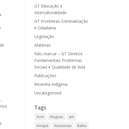
GT Educação e
Interculturalidade
a
GT Fronteiras Criminalização
e Cidadania
o
Legislação
Matérias
 de
Não marcar – GT Direitos
Fundamentais Problemas
Sociais e Qualidade de Vida
Publicações
Resenha Indígena
Uncategorized
,
anos
Tags
Acre
Alagoas
am
e
Amapá
Amazonas
Bahia