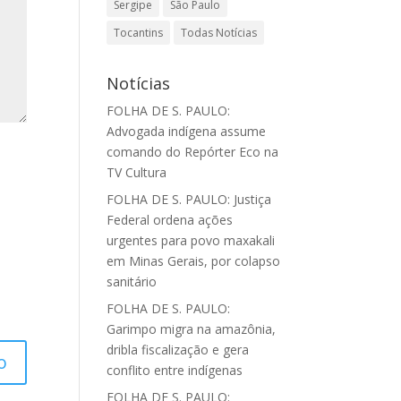
Sergipe
São Paulo
Tocantins
Todas Notícias
Notícias
FOLHA DE S. PAULO:
Advogada indígena assume
comando do Repórter Eco na
TV Cultura
FOLHA DE S. PAULO: Justiça
Federal ordena ações
urgentes para povo maxakali
em Minas Gerais, por colapso
sanitário
FOLHA DE S. PAULO:
Garimpo migra na amazônia,
dribla fiscalização e gera
conflito entre indígenas
FOLHA DE S. PAULO: