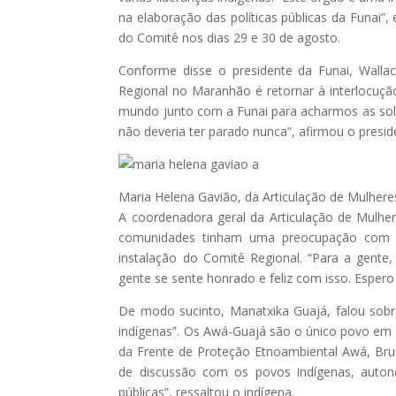
na elaboração das políticas públicas da Funai”,
do Comitê nos dias 29 e 30 de agosto.
Conforme disse o presidente da Funai, Wallac
Regional no Maranhão é retornar à interlocuçã
mundo junto com a Funai para acharmos as solu
não deveria ter parado nunca”, afirmou o presi
Maria Helena Gavião, da Articulação de Mulher
A coordenadora geral da Articulação de Mulhe
comunidades tinham uma preocupação com a 
instalação do Comitê Regional. “Para a gent
gente se sente honrado e feliz com isso. Esper
De modo sucinto, Manatxika Guajá, falou sobre
indígenas”. Os Awá-Guajá são o único povo em
da Frente de Proteção Etnoambiental Awá, Bru
de discussão com os povos indígenas, autono
públicas”, ressaltou o indígena.