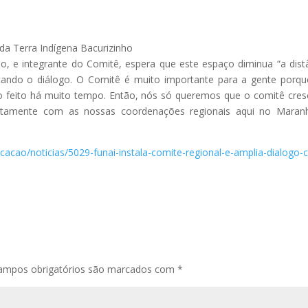
 da Terra Indígena Bacurizinho
ho, e integrante do Comitê, espera que este espaço diminua “a dist
itando o diálogo. O Comitê é muito importante para a gente porqu
o feito há muito tempo. Então, nós só queremos que o comitê cres
tamente com as nossas coordenações regionais aqui no Maranh
cacao/noticias/5029-funai-instala-comite-regional-e-amplia-dialogo
ampos obrigatórios são marcados com
*