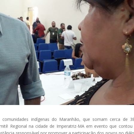
às comunidades indígenas do Maranhão, que somam cerca de 38
Comitê Regional na cidade de Imperatriz-MA em evento que conto
instância responsável por promover a participação dos povos no diál