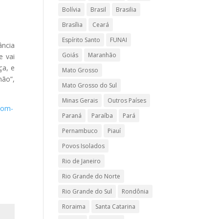
Bolívia
Brasil
Brasilia
Brasília
Ceará
Espírito Santo
FUNAI
ância
Goiás
Maranhão
e vai
ça, e
Mato Grosso
ão”,
Mato Grosso do Sul
Minas Gerais
Outros Países
-com-
Paraná
Paraíba
Pará
Pernambuco
Piauí
Povos Isolados
Rio de Janeiro
Rio Grande do Norte
Rio Grande do Sul
Rondônia
Roraima
Santa Catarina