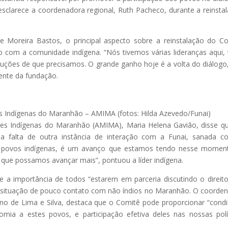
 esclarece a coordenadora regional, Ruth Pacheco, durante a reinsta
e Moreira Bastos, o principal aspecto sobre a reinstalação do C
o com a comunidade indígena. “Nós tivemos várias lideranças aqui,
ções de que precisamos. O grande ganho hoje é a volta do diálogo
dente da fundação.
es Indígenas do Maranhão – AMIMA (fotos: Hilda Azevedo/Funai)
res Indígenas do Maranhão (AMIMA), Maria Helena Gavião, disse q
falta de outra instância de interação com a Funai, sanada c
e, povos indígenas, é um avanço que estamos tendo nesse momen
o que possamos avançar mais”, pontuou a líder indígena.
 a importância de todos “estarem em parceria discutindo o direit
 situação de pouco contato com não índios no Maranhão. O coorde
no de Lima e Silva, destaca que o Comitê pode proporcionar “cond
mia a estes povos, e participação efetiva deles nas nossas polí