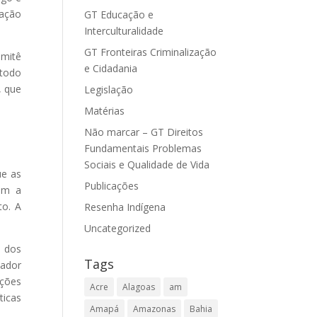
lação
GT Educação e
Interculturalidade
GT Fronteiras Criminalização
omitê
e Cidadania
 todo
, que
Legislação
Matérias
Não marcar – GT Direitos
Fundamentais Problemas
Sociais e Qualidade de Vida
ue as
Publicações
om a
to. A
Resenha Indígena
Uncategorized
o dos
Tags
nador
ições
Acre
Alagoas
am
ticas
Amapá
Amazonas
Bahia