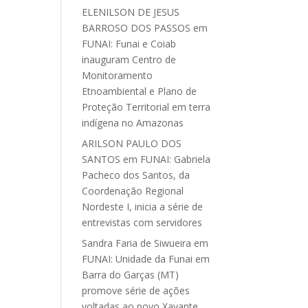
ELENILSON DE JESUS
BARROSO DOS PASSOS
em
FUNAI: Funai e Coiab
inauguram Centro de
Monitoramento
Etnoambiental e Plano de
Proteção Territorial em terra
indígena no Amazonas
ARILSON PAULO DOS
SANTOS
em
FUNAI: Gabriela
Pacheco dos Santos, da
Coordenação Regional
Nordeste I, inicia a série de
entrevistas com servidores
Sandra Faria de Siwueira
em
FUNAI: Unidade da Funai em
Barra do Garças (MT)
promove série de ações
voltadas ao povo Xavante