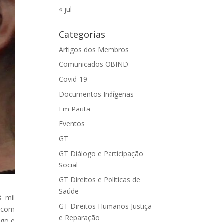
« jul
Categorias
Artigos dos Membros
Comunicados OBIND
Covid-19
Documentos Indígenas
Em Pauta
Eventos
GT
GT Diálogo e Participação
Social
GT Direitos e Políticas de
Saúde
 mil
GT Direitos Humanos Justiça
u com
e Reparação
ogo e